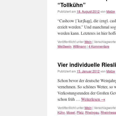
“Tollkühn”
Publiziert am
18. August 2012
von
Matze
“Cashcow [ˈkæʃka͜u], die (engl. c
erzielt werden.” Und manchmal sogar
werden kann. Letzteres ist hier hoff
Veröffentlicht unter
Wein
|
Verschlagwortet
Weißwein
,
Wittmann
|
4 Kommentare
Vier individuelle Ries
Publiziert am
15. Januar 2012
von
Matze
Schon bevor der deutsche Weinjah
vernehmen. So schönes Wetter, so w
Verkostungsrunden der Großen Gewäc
schon früh …
Weiterlesen
→
Veröffentlicht unter
Wein
|
Verschlagwortet
Kühn
,
Mosel
,
Pfalz
,
Rheingau
,
Rheinhes