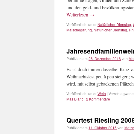
berühmte Lagen, Grafen und Schlöss
und den geld- und bevölkerungssta
Weiterlesen
→
Veröffentlicht unter
Natürlicher Dienstag
,
Maischegärung
,
Natürlicher Dienstag
,
Rh
Jahresendfamilienwei
Publiziert am
26. Dezember 2016
von
Ma
Es ist doch immer dasselbe: Kurz vo
Weihnachtsfest peu à peu steigert;
wird, mit selbst gebackenen Plätz
Veröffentlicht unter
Wein
|
Verschlagwortet
Mas Blanc
|
2 Kommentare
Quertest Riesling 2008:
Publiziert am
11. Oktober 2015
von
Matz