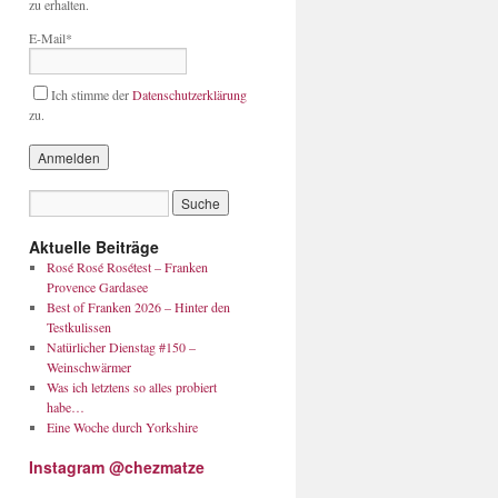
zu erhalten.
E-Mail*
Ich stimme der
Datenschutzerklärung
zu.
Aktuelle Beiträge
Rosé Rosé Rosétest – Franken
Provence Gardasee
Best of Franken 2026 – Hinter den
Testkulissen
Natürlicher Dienstag #150 –
Weinschwärmer
Was ich letztens so alles probiert
habe…
Eine Woche durch Yorkshire
Instagram @chezmatze