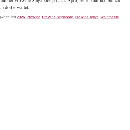
und der ProWine Singapore (21.-24. April) sein! Natürlich bin ich
h dort erwartet.
wortet mit
2026
,
ProWine
,
ProWine Singapore
,
ProWine Tokyo
,
Weinmesse