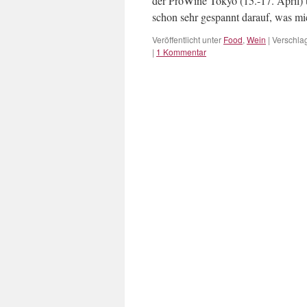
der ProWine Tokyo (15.-17. April) 
schon sehr gespannt darauf, was mic
Veröffentlicht unter
Food
,
Wein
|
Verschlag
|
1 Kommentar