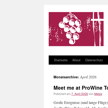
Startseite
About
Datenschutz
Zum Inhalt springen
April 2026
Monatsarchive:
Meet me at ProWine T
Publiziert am
7. April 2026
von
Matze
Große Ereignisse (und lange Flüge) 