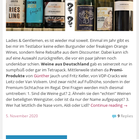
Ladies & Gentlemen, es ist wieder mal soweit. Einmal im Jahr gibt es
bei mir im Testlabor keine edlen Burgunder oder freakigen Orange
Wines, sondern feine Rebsäfte aus dem Discounter. Dabei kann ich
auf eine Auswahl zurückgreifen, die vor ein paar Jahren noch
undenkbar schien.
Weine aus Deutschland
gab es seinerzeit nur in
sumpfsüß oder gar im Tetrapack. Mittlerweile stehen da
Promi-
Produkte
von
Günther
Jauch und Fritz Keller, von VDP-Cracks wie
Leitz oder Van Volxem. Und zwar nicht auf Fußhöhe, sondern in der
Premium-Sichtachse im Regal. Drei Fragen werden mich diesmal
umtreiben: 1. Sind die Weine gut? 2. Ähneln sie den “echten” Weinen
der beteiligten Weingüter, oder ist da nur der Name aufgepappt? 3.
Wer hat letztlich die Nase vorn, Aldi oder Lidl?
Continue reading
→
5. November 2020
9
Replies