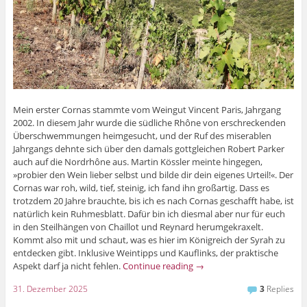
Mein erster Cornas stammte vom Weingut Vincent Paris, Jahrgang
2002. In diesem Jahr wurde die südliche Rhône von erschreckenden
Überschwemmungen heimgesucht, und der Ruf des miserablen
Jahrgangs dehnte sich über den damals gottgleichen Robert Parker
auch auf die Nordrhône aus. Martin Kössler meinte hingegen,
»probier den Wein lieber selbst und bilde dir dein eigenes Urteil!«. Der
Cornas war roh, wild, tief, steinig, ich fand ihn großartig. Dass es
trotzdem 20 Jahre brauchte, bis ich es nach Cornas geschafft habe, ist
natürlich kein Ruhmesblatt. Dafür bin ich diesmal aber nur für euch
in den Steilhängen von Chaillot und Reynard herumgekraxelt.
Kommt also mit und schaut, was es hier im Königreich der Syrah zu
entdecken gibt. Inklusive Weintipps und Kauflinks, der praktische
Aspekt darf ja nicht fehlen.
Continue reading
→
31. Dezember 2025
3
Replies