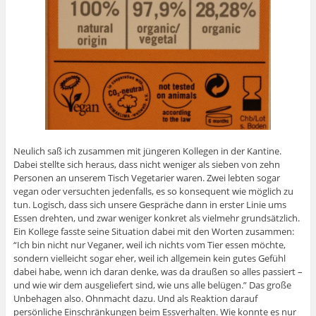
Neulich saß ich zusammen mit jüngeren Kollegen in der Kantine.
Dabei stellte sich heraus, dass nicht weniger als sieben von zehn
Personen an unserem Tisch Vegetarier waren. Zwei lebten sogar
vegan oder versuchten jedenfalls, es so konsequent wie möglich zu
tun. Logisch, dass sich unsere Gespräche dann in erster Linie ums
Essen drehten, und zwar weniger konkret als vielmehr grundsätzlich.
Ein Kollege fasste seine Situation dabei mit den Worten zusammen:
“Ich bin nicht nur Veganer, weil ich nichts vom Tier essen möchte,
sondern vielleicht sogar eher, weil ich allgemein kein gutes Gefühl
dabei habe, wenn ich daran denke, was da draußen so alles passiert –
und wie wir dem ausgeliefert sind, wie uns alle belügen.” Das große
Unbehagen also. Ohnmacht dazu. Und als Reaktion darauf
persönliche Einschränkungen beim Essverhalten. Wie konnte es nur