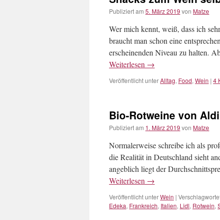
Publiziert am
5. März 2019
von
Matze
Wer mich kennt, weiß, dass ich sehr
braucht man schon eine entsprechen
erscheinenden Niveau zu halten. Ab
Weiterlesen
→
Veröffentlicht unter
Alltag
,
Food
,
Wein
|
4 
Bio-Rotweine von Aldi
Publiziert am
1. März 2019
von
Matze
Normalerweise schreibe ich als pro
die Realität in Deutschland sieht 
angeblich liegt der Durchschnittspr
Weiterlesen
→
Veröffentlicht unter
Wein
|
Verschlagwortet
Edeka
,
Frankreich
,
Italien
,
Lidl
,
Rotwein
,