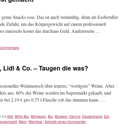
 gerne Snacks esse. Das ist auch vernünftig, denn als Essberufler
de Zufuhr, um das Körpergewicht auf einem professionell
er einerseits kostet das durchaus Geld. Andererseits …
Kommentare
, Lidl & Co. – Taugen die was?
fessioneller Weinmensch über teurere, “wertigere” Weine. Aber
anders aus. 80% der Weine werden im Supermarkt gekauft, und
eis bei 2,19 € pro 0,75 l-Flasche (ob das stimmen kann, …
 mit
Aldi
,
Billig-Bio
,
Billigwein
,
Bio
,
Biowein
,
Denn's
,
Deutschland
,
Ebl
,
Supermarkt
,
Wein
,
Weintest
|
Schreib einen Kommentar