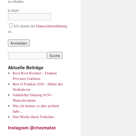
zu erhalten.
E-Mail*
Ich stimme der
Datenschutzerklärung
zu.
Aktuelle Beiträge
Rosé Rosé Rosétest – Franken
Provence Gardasee
Best of Franken 2026 – Hinter den
Testkulissen
Natürlicher Dienstag #150 –
Weinschwärmer
Was ich letztens so alles probiert
habe…
Eine Woche durch Yorkshire
Instagram @chezmatze