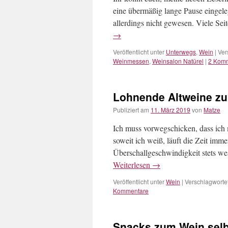
eine übermäßig lange Pause eingeleg
allerdings nicht gewesen. Viele Se
→
Veröffentlicht unter
Unterwegs
,
Wein
|
Ver
Weinmessen
,
Weinsalon Natürel
|
2 Kom
Lohnende Altweine zu
Publiziert am
11. März 2019
von
Matze
Ich muss vorwegschicken, dass ich 
soweit ich weiß, läuft die Zeit imm
Überschallgeschwindigkeit stets w
Weiterlesen
→
Veröffentlicht unter
Wein
|
Verschlagwortet
Kommentare
Snacks zum Wein sel