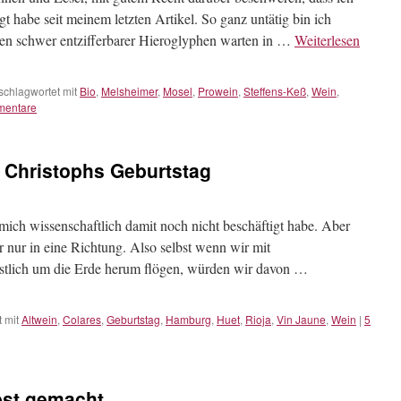
t habe seit meinem letzten Artikel. So ganz untätig bin ich
iten schwer entzifferbarer Hieroglyphen warten in …
Weiterlesen
schlagwortet mit
Bio
,
Melsheimer
,
Mosel
,
Prowein
,
Steffens-Keß
,
Wein
,
mentare
 Christophs Geburtstag
mich wissenschaftlich damit noch nicht beschäftigt habe. Aber
er nur in eine Richtung. Also selbst wenn wir mit
estlich um die Erde herum flögen, würden wir davon …
 mit
Altwein
,
Colares
,
Geburtstag
,
Hamburg
,
Huet
,
Rioja
,
Vin Jaune
,
Wein
|
5
bst gemacht