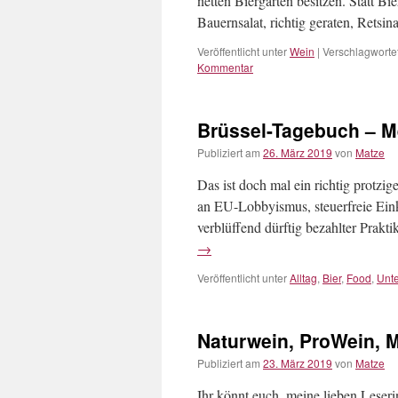
netten Biergarten besitzen. Statt Bi
Bauernsalat, richtig geraten, Retsi
Veröffentlicht unter
Wein
|
Verschlagwortet
Kommentar
Brüssel-Tagebuch – M
Publiziert am
26. März 2019
von
Matze
Das ist doch mal ein richtig protzi
an EU-Lobbyismus, steuerfreie Eink
verblüffend dürftig bezahlter Prakt
→
Veröffentlicht unter
Alltag
,
Bier
,
Food
,
Unt
Naturwein, ProWein, M
Publiziert am
23. März 2019
von
Matze
Ihr könnt euch, meine lieben Leser