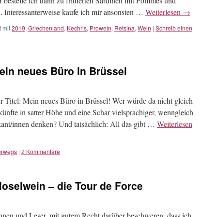
er bestelle ich dann zu frittierten Sardinen mit Pommes und
na. Interessanterweise kaufe ich mir ansonsten …
Weiterlesen
→
 mit
2019
,
Griechenland
,
Kechris
,
Prowein
,
Retsina
,
Wein
|
Schreib einen
ein neues Büro in Brüssel
ger Titel: Mein neues Büro in Brüssel! Wer würde da nicht gleich
ünfte in satter Höhe und eine Schar vielsprachiger, wenngleich
ikant/innen denken? Und tatsächlich: All das gibt …
Weiterlesen
erwegs
|
2 Kommentare
oselwein – die Tour de Force
innen und Leser, mit gutem Recht darüber beschweren, dass ich