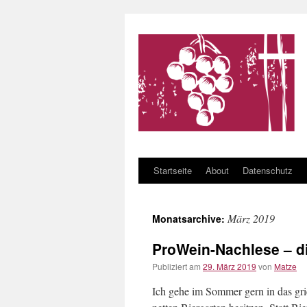
Startseite
About
Datenschutz
Zum Inhalt springen
März 2019
Monatsarchive:
ProWein-Nachlese – d
Publiziert am
29. März 2019
von
Matze
Ich gehe im Sommer gern in das grie