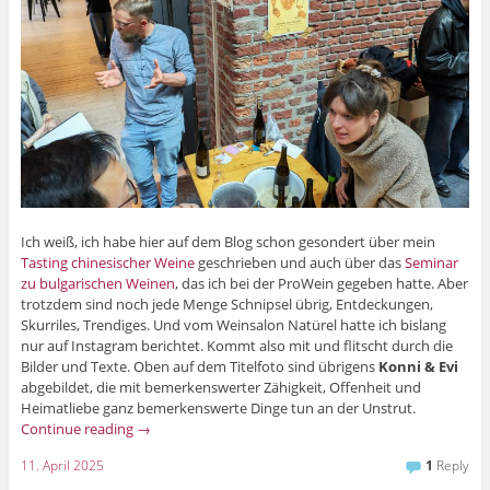
Ich weiß, ich habe hier auf dem Blog schon gesondert über mein
Tasting chinesischer Weine
geschrieben und auch über das
Seminar
zu bulgarischen Weinen
, das ich bei der ProWein gegeben hatte. Aber
trotzdem sind noch jede Menge Schnipsel übrig, Entdeckungen,
Skurriles, Trendiges. Und vom Weinsalon Natürel hatte ich bislang
nur auf Instagram berichtet. Kommt also mit und flitscht durch die
Bilder und Texte. Oben auf dem Titelfoto sind übrigens
Konni & Evi
abgebildet, die mit bemerkenswerter Zähigkeit, Offenheit und
Heimatliebe ganz bemerkenswerte Dinge tun an der Unstrut.
Continue reading
→
11. April 2025
1
Reply