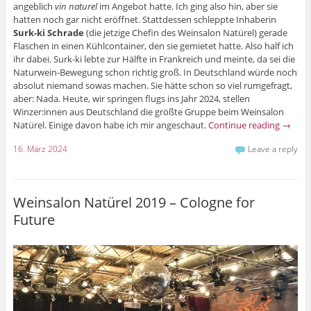
angeblich
vin naturel
im Angebot hatte. Ich ging also hin, aber sie
hatten noch gar nicht eröffnet. Stattdessen schleppte Inhaberin
Surk-ki Schrade
(die jetzige Chefin des Weinsalon Natürel) gerade
Flaschen in einen Kühlcontainer, den sie gemietet hatte. Also half ich
ihr dabei. Surk-ki lebte zur Hälfte in Frankreich und meinte, da sei die
Naturwein-Bewegung schon richtig groß. In Deutschland würde noch
absolut niemand sowas machen. Sie hätte schon so viel rumgefragt,
aber: Nada. Heute, wir springen flugs ins Jahr 2024, stellen
Winzer:innen aus Deutschland die größte Gruppe beim Weinsalon
Natürel. Einige davon habe ich mir angeschaut.
Continue reading
→
16. März 2024
Leave a reply
Weinsalon Natürel 2019 – Cologne for
Future