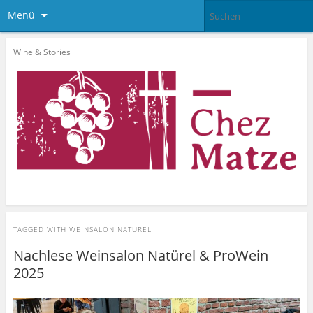
Menü
Wine & Stories
TAGGED WITH
WEINSALON NATÜREL
Nachlese Weinsalon Natürel & ProWein
2025