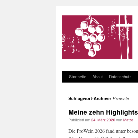
Startseite
About
Datenschutz
Zum Inhalt springen
Prowein
Schlagwort-Archive:
Meine zehn Highlight
Publiziert am
24. März 2026
von
Matze
Die ProWein 2026 fand unter besond