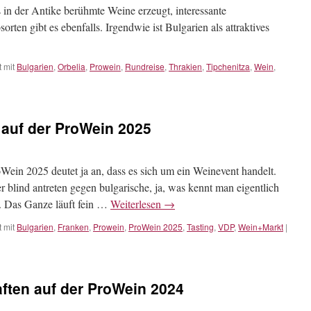
 in der Antike berühmte Weine erzeugt, interessante
ten gibt es ebenfalls. Irgendwie ist Bulgarien als attraktives
 mit
Bulgarien
,
Orbelia
,
Prowein
,
Rundreise
,
Thrakien
,
Tipchenitza
,
Wein
,
 auf der ProWein 2025
ein 2025 deutet ja an, dass es sich um ein Weinevent handelt.
er blind antreten gegen bulgarische, ja, was kennt man eigentlich
h. Das Ganze läuft fein …
Weiterlesen
→
 mit
Bulgarien
,
Franken
,
Prowein
,
ProWein 2025
,
Tasting
,
VDP
,
Wein+Markt
|
ften auf der ProWein 2024