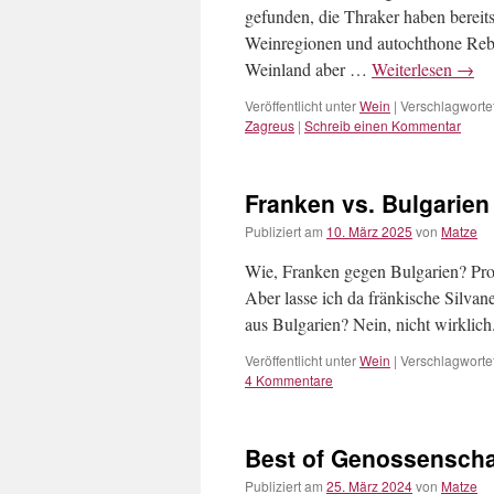
gefunden, die Thraker haben bereits
Weinregionen und autochthone Rebsor
Weinland aber …
Weiterlesen
→
Veröffentlicht unter
Wein
|
Verschlagwortet
Zagreus
|
Schreib einen Kommentar
Franken vs. Bulgarien
Publiziert am
10. März 2025
von
Matze
Wie, Franken gegen Bulgarien? ProW
Aber lasse ich da fränkische Silvan
aus Bulgarien? Nein, nicht wirklic
Veröffentlicht unter
Wein
|
Verschlagwortet
4 Kommentare
Best of Genossenscha
Publiziert am
25. März 2024
von
Matze