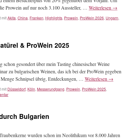
und einem Besucherplus von 20% gegenüber dem Vorjahr. Um
die Prowein auf nur noch 3.100 Aussteller, …
Weiterlesen
→
 mit
Akita
,
China
,
Franken
,
Highlights
,
Prowein
,
ProWein 2026
,
Ungarn
,
atürel & ProWein 2025
og schon gesondert über mein Tasting chinesischer Weine
inar zu bulgarischen Weinen, das ich bei der ProWein gegeben
de Menge Schnipsel übrig, Entdeckungen, …
Weiterlesen
→
 mit
Düsseldorf
,
Köln
,
Messerundgang
,
Prowein
,
ProWein 2025
,
entar
durch Bulgarien
. Traubenkerne wurden schon im Neolithikum vor 8.000 Jahren