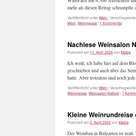
WineParis mit 6.500 Ausstellern 
mehr als diesen Betrag schrumpfte 
Veröffentlicht unter
Wein
|
Verschlagwortet
Wein
,
Weinmesse
|
1 Kommentar
Nachlese Weinsalon N
Publiziert am
11. April 2025
von
Matze
Ich weiß, ich habe hier auf dem Bl
geschrieben und auch über das Sem
hatte. Aber trotzdem sind noch je
Veröffentlicht unter
Wein
|
Verschlagwortet
Weinmesse
,
Weinsalon Natürel
|
1 Komm
Kleine Weinrundreise 
Publiziert am
2. April 2025
von
Matze
Der Weinbau in Bulgarien ist uralt