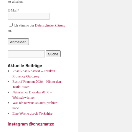
zu erhalten.
E-Mail*
Ich stimme der
Datenschutzerklärung
zu.
Aktuelle Beiträge
Rosé Rosé Rosétest – Franken
Provence Gardasee
Best of Franken 2026 – Hinter den
Testkulissen
Natürlicher Dienstag #150 –
Weinschwärmer
Was ich letztens so alles probiert
habe…
Eine Woche durch Yorkshire
Instagram @chezmatze