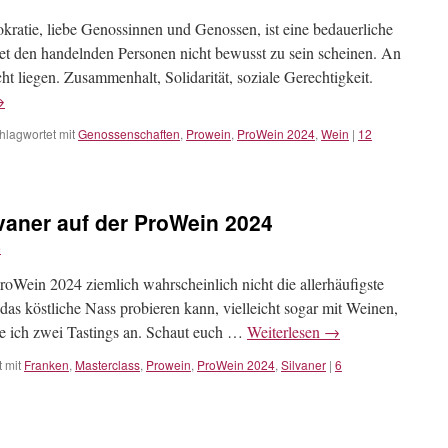
kratie, liebe Genossinnen und Genossen, ist eine bedauerliche
et den handelnden Personen nicht bewusst zu sein scheinen. An
ht liegen. Zusammenhalt, Solidarität, soziale Gerechtigkeit.
→
hlagwortet mit
Genossenschaften
,
Prowein
,
ProWein 2024
,
Wein
|
12
lvaner auf der ProWein 2024
e
ProWein 2024 ziemlich wahrscheinlich nicht die allerhäufigste
as köstliche Nass probieren kann, vielleicht sogar mit Weinen,
iete ich zwei Tastings an. Schaut euch …
Weiterlesen
→
 mit
Franken
,
Masterclass
,
Prowein
,
ProWein 2024
,
Silvaner
|
6