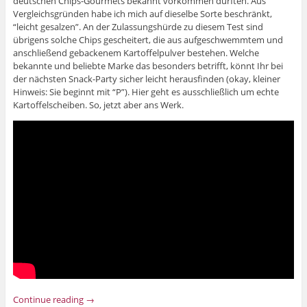
deutschen Chips-Gourmets bekannt vorkommen dürften. Aus
Vergleichsgründen habe ich mich auf dieselbe Sorte beschränkt,
“leicht gesalzen”. An der Zulassungshürde zu diesem Test sind
übrigens solche Chips gescheitert, die aus aufgeschwemmtem und
anschließend gebackenem Kartoffelpulver bestehen. Welche
bekannte und beliebte Marke das besonders betrifft, könnt Ihr bei
der nächsten Snack-Party sicher leicht herausfinden (okay, kleiner
Hinweis: Sie beginnt mit “P”). Hier geht es ausschließlich um echte
Kartoffelscheiben. So, jetzt aber ans Werk.
Continue reading
→