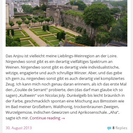
Das Anjou ist vielleicht meine Lieblings-Weinregion an der Loire.
Nirgendwo sonst gibt es ein derartig vielfältiges Spektrum an
Weinen. Nirgendwo sonst gibt es derartig viele individualistische,
witzige, engagierte und auch schrullige Winzer. Aber, und das gebe
ich gern zu, nirgendwo sonst gibt es auch derartig viel kompliziertes
Zeug. Ich kann mich noch genau daran erinnern, als ich das erste Mal
den „Coulée de Serrant“ probierte, den (das darf man glaube ich so
sagen) „Kultwein“ von Nicolas Joly. Dunkelgelb bis leicht bräunlich in
der Farbe, geschmacklich spontan eine Mischung aus Bimsstein wie
im Bad meiner Großeltern, Waldhonig, trockenbraunen Zweigen,
Wurzelgemüse, indischen Gewürzen und Aprikosenschale. „Aha“,
sagte ich mir.
Continue reading
→
30. August 2013
8
Replies