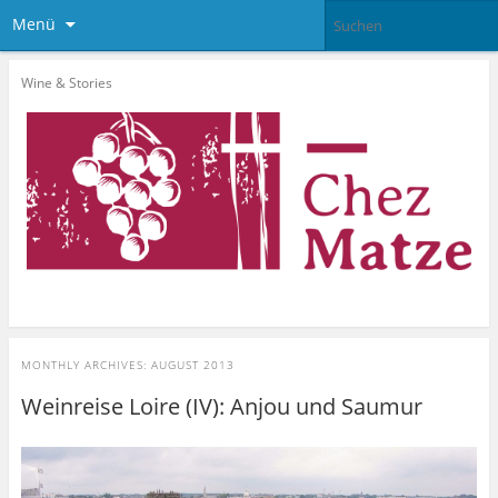
Menü
Wine & Stories
MONTHLY ARCHIVES:
AUGUST 2013
Weinreise Loire (IV): Anjou und Saumur