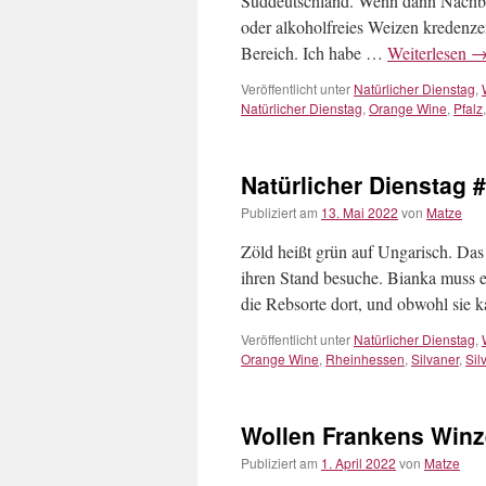
Süddeutschland. Wenn dann Nachb
oder alkoholfreies Weizen kredenz
Bereich. Ich habe …
Weiterlesen
Veröffentlicht unter
Natürlicher Dienstag
,
Natürlicher Dienstag
,
Orange Wine
,
Pfalz
Natürlicher Dienstag 
Publiziert am
13. Mai 2022
von
Matze
Zöld heißt grün auf Ungarisch. Das
ihren Stand besuche. Bianka muss e
die Rebsorte dort, und obwohl si
Veröffentlicht unter
Natürlicher Dienstag
,
Orange Wine
,
Rheinhessen
,
Silvaner
,
Sil
Wollen Frankens Win
Publiziert am
1. April 2022
von
Matze