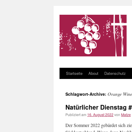
Startseite
About
Datenschutz
Zum Inhalt springen
Orange Win
Schlagwort-Archive:
Natürlicher Dienstag
Publiziert am
16. August 2022
von
Matze
Der Sommer 2022 gebärdet sich zieml