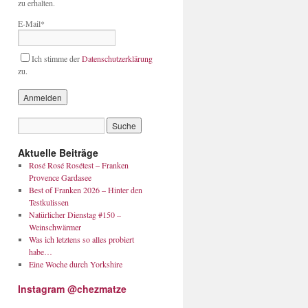
zu erhalten.
E-Mail*
Ich stimme der
Datenschutzerklärung
zu.
Aktuelle Beiträge
Rosé Rosé Rosétest – Franken
Provence Gardasee
Best of Franken 2026 – Hinter den
Testkulissen
Natürlicher Dienstag #150 –
Weinschwärmer
Was ich letztens so alles probiert
habe…
Eine Woche durch Yorkshire
Instagram @chezmatze