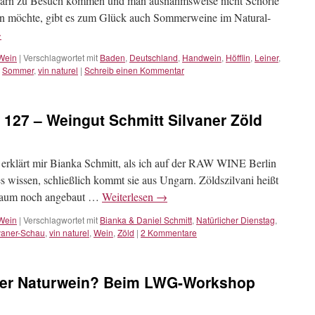
arn zu Besuch kommen und man ausnahmsweise nicht Schorle
en möchte, gibt es zum Glück auch Sommerweine im Natural-
→
Wein
|
Verschlagwortet mit
Baden
,
Deutschland
,
Handwein
,
Höfflin
,
Leiner
,
,
Sommer
,
vin naturel
|
Schreib einen Kommentar
# 127 – Weingut Schmitt Silvaner Zöld
 erklärt mir Bianka Schmitt, als ich auf der RAW WINE Berlin
s wissen, schließlich kommt sie aus Ungarn. Zöldszilvani heißt
e kaum noch angebaut …
Weiterlesen
→
Wein
|
Verschlagwortet mit
Bianka & Daniel Schmitt
,
Natürlicher Dienstag
,
vaner-Schau
,
vin naturel
,
Wein
,
Zöld
|
2 Kommentare
zer Naturwein? Beim LWG-Workshop