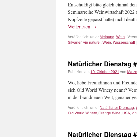
Entschuldigt bitte gleich einmal de
Seminarreihe Weinwirtschaft 2022 (
Kopfzeile gepasst hätte) nicht deu
Weiterlesen
→
Veröffentlicht unter
Meinung
,
Wein
|
Versc
Silvaner
,
vin naturel
,
Wein
,
Wissenschaft
|
Natürlicher Dienstag 
Publiziert am
19. Oktober 2021
von
Matz
Wo, liebe Freundinnen und Freunde 
sich Old World Winery nennt? Vermu
in der brandneuen Welt, genauer g
Veröffentlicht unter
Natürlicher Dienstag
,
Old World Winery
,
Orange Wine
,
USA
,
vin
Natürlicher Dienstag 