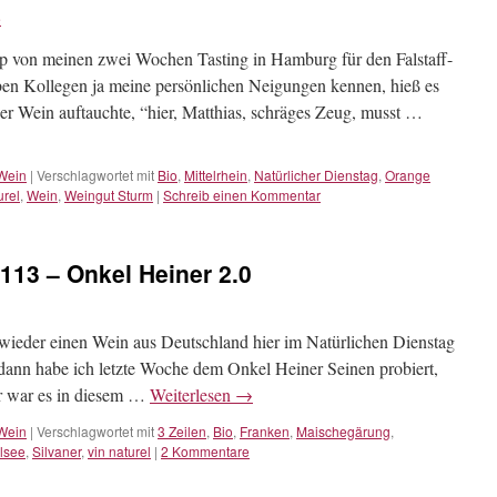
e
tipp von meinen zwei Wochen Tasting in Hamburg für den Falstaff-
ben Kollegen ja meine persönlichen Neigungen kennen, hieß es
er Wein auftauchte, “hier, Matthias, schräges Zeug, musst …
Wein
|
Verschlagwortet mit
Bio
,
Mittelrhein
,
Natürlicher Dienstag
,
Orange
urel
,
Wein
,
Weingut Sturm
|
Schreib einen Kommentar
#113 – Onkel Heiner 2.0
n wieder einen Wein aus Deutschland hier im Natürlichen Dienstag
dann habe ich letzte Woche dem Onkel Heiner Seinen probiert,
er war es in diesem …
Weiterlesen
→
Wein
|
Verschlagwortet mit
3 Zeilen
,
Bio
,
Franken
,
Maischegärung
,
lsee
,
Silvaner
,
vin naturel
|
2 Kommentare