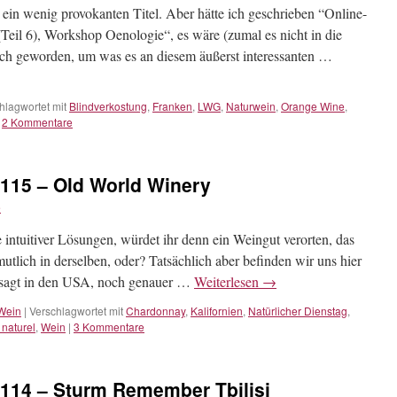
n ein wenig provokanten Titel. Aber hätte ich geschrieben “Online-
Teil 6), Workshop Oenologie“, es wäre (zumal es nicht in die
tlich geworden, um was es an diesem äußerst interessanten …
hlagwortet mit
Blindverkostung
,
Franken
,
LWG
,
Naturwein
,
Orange Wine
,
2 Kommentare
#115 – Old World Winery
e
intuitiver Lösungen, würdet ihr denn ein Weingut verorten, das
tlich in derselben, oder? Tatsächlich aber befinden wir uns hier
esagt in den USA, noch genauer …
Weiterlesen
→
Wein
|
Verschlagwortet mit
Chardonnay
,
Kalifornien
,
Natürlicher Dienstag
,
 naturel
,
Wein
|
3 Kommentare
#114 – Sturm Remember Tbilisi