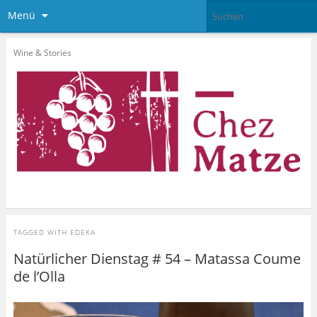
Menü
Wine & Stories
TAGGED WITH
EDEKA
Natürlicher Dienstag # 54 – Matassa Coume
de l’Olla