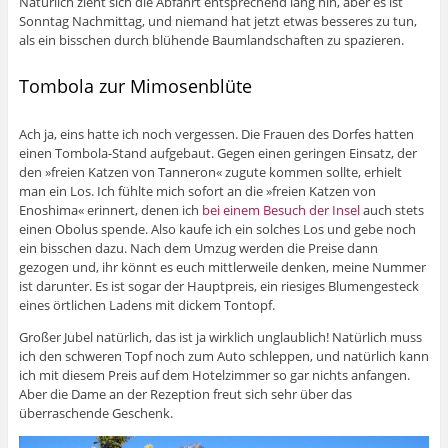
Natürlich zieht sich die Abfahrt entsprechend lang hin, aber es ist
Sonntag Nachmittag, und niemand hat jetzt etwas besseres zu tun,
als ein bisschen durch blühende Baumlandschaften zu spazieren.
Tombola zur Mimosenblüte
Ach ja, eins hatte ich noch vergessen. Die Frauen des Dorfes hatten
einen Tombola-Stand aufgebaut. Gegen einen geringen Einsatz, der
den »freien Katzen von Tanneron« zugute kommen sollte, erhielt
man ein Los. Ich fühlte mich sofort an die »freien Katzen von
Enoshima« erinnert, denen ich
bei einem Besuch der Insel
auch stets
einen Obolus spende. Also kaufe ich ein solches Los und gebe noch
ein bisschen dazu. Nach dem Umzug werden die Preise dann
gezogen und, ihr könnt es euch mittlerweile denken, meine Nummer
ist darunter. Es ist sogar der Hauptpreis, ein riesiges Blumengesteck
eines örtlichen Ladens mit dickem Tontopf.
Großer Jubel natürlich, das ist ja wirklich unglaublich! Natürlich muss
ich den schweren Topf noch zum Auto schleppen, und natürlich kann
ich mit diesem Preis auf dem Hotelzimmer so gar nichts anfangen.
Aber die Dame an der Rezeption freut sich sehr über das
überraschende Geschenk.