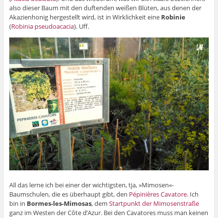
also dieser Baum mit den duftenden weißen Blüten, aus denen der
Akazienhonig hergestellt wird, ist in Wirklichkeit eine
Robinie
(
Robinia pseudoacacia
). Uff.
All das lerne ich bei einer der wichtigsten, tja, »Mimosen«-
Baumschulen, die es überhaupt gibt, den
Pépinières Cavatore
. Ich
bin in
Bormes-les-Mimosas
, dem
Startpunkt der Mimosenstraße
ganz im Westen der Côte d’Azur. Bei den Cavatores muss man keinen