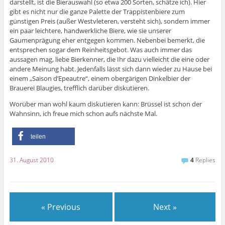
darstellt, ist die Bierauswahl (so etwa 200 Sorten, schätze ich). Hier
gibt es nicht nur die ganze Palette der Trappistenbiere zum
günstigen Preis (außer Westvleteren, versteht sich), sondern immer
ein paar leichtere, handwerkliche Biere, wie sie unserer
Gaumenprägung eher entgegen kommen. Nebenbei bemerkt, die
entsprechen sogar dem Reinheitsgebot. Was auch immer das
aussagen mag, liebe Bierkenner, die Ihr dazu vielleicht die eine oder
andere Meinung habt. Jedenfalls lässt sich dann wieder zu Hause bei
einem „Saison d’Epeautre“, einem obergärigen Dinkelbier der
Brauerei Blaugies, trefflich darüber diskutieren.
Worüber man wohl kaum diskutieren kann: Brüssel ist schon der
Wahnsinn, ich freue mich schon aufs nächste Mal.
teilen
31. August 2010
4
Replies
« Previous
Next »