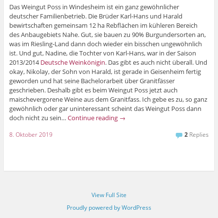
Das Weingut Poss in Windesheim ist ein ganz gewöhnlicher
deutscher Familienbetrieb. Die Brüder Karl-Hans und Harald
bewirtschaften gemeinsam 12 ha Rebflächen im kühleren Bereich
des Anbaugebiets Nahe. Gut, sie bauen zu 90% Burgundersorten an,
was im Riesling-Land dann doch wieder ein bisschen ungewöhnlich
ist. Und gut, Nadine, die Tochter von Karl-Hans, war in der Saison
2013/2014
Deutsche Weinkönigin
. Das gibt es auch nicht überall. Und
okay, Nikolay, der Sohn von Harald, ist gerade in Geisenheim fertig
geworden und hat seine Bachelorarbeit über Granitfässer
geschrieben. Deshalb gibt es beim Weingut Poss jetzt auch
maischevergorene Weine aus dem Granitfass. Ich gebe es zu, so ganz
gewöhnlich oder gar uninteressant scheint das Weingut Poss dann
doch nicht zu sein…
Continue reading
→
8. Oktober 2019
2
Replies
View Full Site
Proudly powered by WordPress