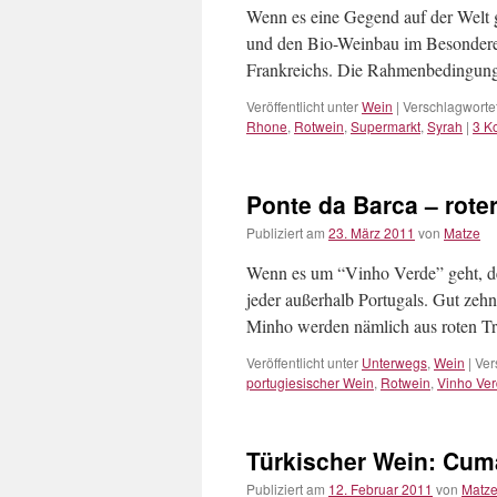
Wenn es eine Gegend auf der Welt g
und den Bio-Weinbau im Besonderen
Frankreichs. Die Rahmenbedingung
Veröffentlicht unter
Wein
|
Verschlagwortet
Rhone
,
Rotwein
,
Supermarkt
,
Syrah
|
3 K
Ponte da Barca – rote
Publiziert am
23. März 2011
von
Matze
Wenn es um “Vinho Verde” geht, de
jeder außerhalb Portugals. Gut zeh
Minho werden nämlich aus roten Tr
Veröffentlicht unter
Unterwegs
,
Wein
|
Ver
portugiesischer Wein
,
Rotwein
,
Vinho Ve
Türkischer Wein: Cuma
Publiziert am
12. Februar 2011
von
Matz