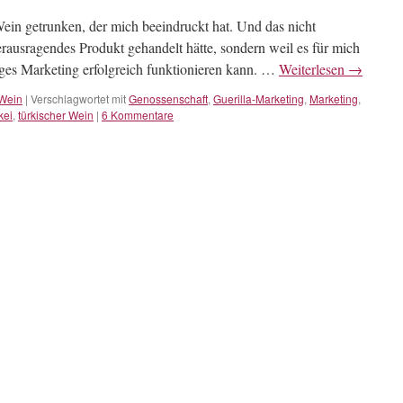
Wein getrunken, der mich beeindruckt hat. Und das nicht
rausragendes Produkt gehandelt hätte, sondern weil es für mich
luges Marketing erfolgreich funktionieren kann. …
Weiterlesen
→
Wein
|
Verschlagwortet mit
Genossenschaft
,
Guerilla-Marketing
,
Marketing
,
kei
,
türkischer Wein
|
6 Kommentare