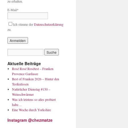
zu erhalten.
E-Mail*
Ich stimme der
Datenschutzerklärung
zu.
Aktuelle Beiträge
Rosé Rosé Rosétest – Franken
Provence Gardasee
Best of Franken 2026 – Hinter den
Testkulissen
Natürlicher Dienstag #150 –
Weinschwärmer
Was ich letztens so alles probiert
habe…
Eine Woche durch Yorkshire
Instagram @chezmatze