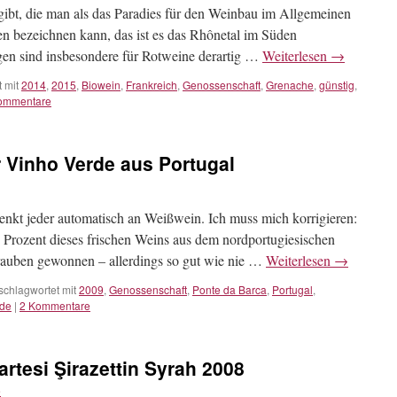
ibt, die man als das Paradies für den Weinbau im Allgemeinen
 bezeichnen kann, das ist es das Rhônetal im Süden
en sind insbesondere für Rotweine derartig …
Weiterlesen
→
 mit
2014
,
2015
,
Biowein
,
Frankreich
,
Genossenschaft
,
Grenache
,
günstig
,
ommentare
r Vinho Verde aus Portugal
nkt jeder automatisch an Weißwein. Ich muss mich korrigieren:
n Prozent dieses frischen Weins aus dem nordportugiesischen
auben gewonnen – allerdings so gut wie nie …
Weiterlesen
→
schlagwortet mit
2009
,
Genossenschaft
,
Ponte da Barca
,
Portugal
,
rde
|
2 Kommentare
rtesi Şirazettin Syrah 2008
e