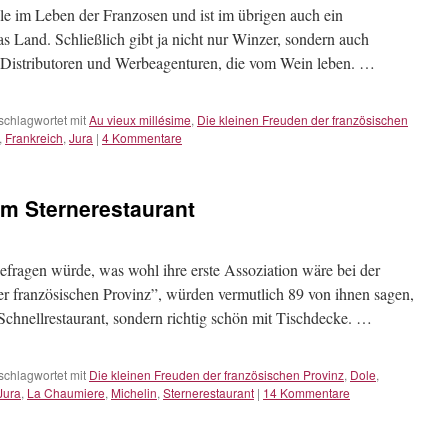
olle im Leben der Franzosen und ist im übrigen auch ein
as Land. Schließlich gibt ja nicht nur Winzer, sondern auch
, Distributoren und Werbeagenturen, die vom Wein leben. …
schlagwortet mit
Au vieux millésime
,
Die kleinen Freuden der französischen
,
Frankreich
,
Jura
|
4 Kommentare
Im Sternerestaurant
agen würde, was wohl ihre erste Assoziation wäre bei der
r französischen Provinz”, würden vermutlich 89 von ihnen sagen,
chnellrestaurant, sondern richtig schön mit Tischdecke. …
schlagwortet mit
Die kleinen Freuden der französischen Provinz
,
Dole
,
Jura
,
La Chaumiere
,
Michelin
,
Sternerestaurant
|
14 Kommentare