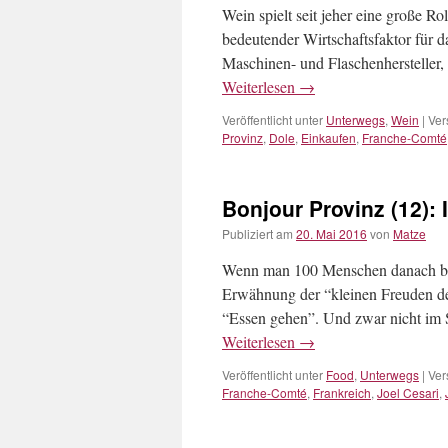
Wein spielt seit jeher eine große R
bedeutender Wirtschaftsfaktor für d
Maschinen- und Flaschenhersteller
Weiterlesen
→
Veröffentlicht unter
Unterwegs
,
Wein
|
Ver
Provinz
,
Dole
,
Einkaufen
,
Franche-Comté
Bonjour Provinz (12): 
Publiziert am
20. Mai 2016
von
Matze
Wenn man 100 Menschen danach befr
Erwähnung der “kleinen Freuden de
“Essen gehen”. Und zwar nicht im S
Weiterlesen
→
Veröffentlicht unter
Food
,
Unterwegs
|
Ver
Franche-Comté
,
Frankreich
,
Joel Cesari
,