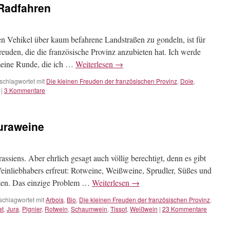
 Radfahren
en Vehikel über kaum befahrene Landstraßen zu gondeln, ist für
reuden, die die französische Provinz anzubieten hat. Ich werde
meine Runde, die ich …
Weiterlesen
→
schlagwortet mit
Die kleinen Freuden der französischen Provinz
,
Dole
,
|
3 Kommentare
Juraweine
rassiens. Aber ehrlich gesagt auch völlig berechtigt, denn es gibt
 Weinliebhabers erfreut: Rotweine, Weißweine, Sprudler, Süßes und
täten. Das einzige Problem …
Weiterlesen
→
schlagwortet mit
Arbois
,
Bio
,
Die kleinen Freuden der französischen Provinz
,
at
,
Jura
,
Pignier
,
Rotwein
,
Schaumwein
,
Tissot
,
Weißwein
|
23 Kommentare