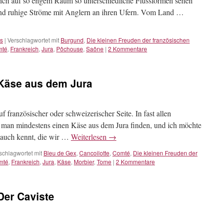
ch auf so engem Raum so unterschiedliche Flussformen sehen
und ruhige Ströme mit Anglern an ihren Ufern. Vom Land …
s
|
Verschlagwortet mit
Burgund
,
Die kleinen Freuden der französischen
mté
,
Frankreich
,
Jura
,
Pôchouse
,
Saône
|
2 Kommentare
 Käse aus dem Jura
uf französischer oder schweizerischer Seite. In fast allen
 man mindestens einen Käse aus dem Jura finden, und ich möchte
n auch kennt, die wir …
Weiterlesen
→
schlagwortet mit
Bleu de Gex
,
Cancoilotte
,
Comté
,
Die kleinen Freuden der
mté
,
Frankreich
,
Jura
,
Käse
,
Morbier
,
Tome
|
2 Kommentare
Der Caviste