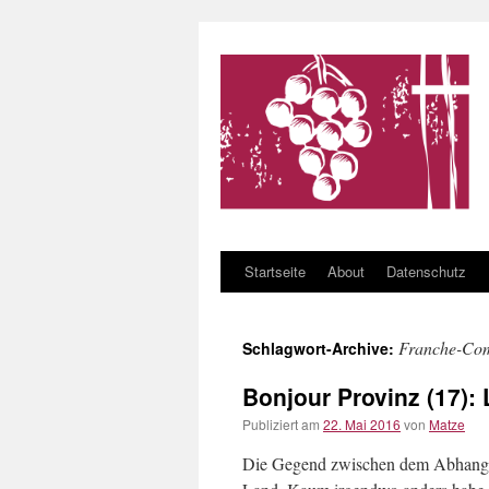
Startseite
About
Datenschutz
Zum Inhalt springen
Franche-Co
Schlagwort-Archive:
Bonjour Provinz (17):
Publiziert am
22. Mai 2016
von
Matze
Die Gegend zwischen dem Abhang de