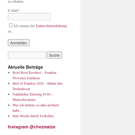
zu erhalten.
E-Mail*
Ich stimme der
Datenschutzerklärung
zu.
Aktuelle Beiträge
Rosé Rosé Rosétest – Franken
Provence Gardasee
Best of Franken 2026 – Hinter den
Testkulissen
Natürlicher Dienstag #150 –
Weinschwärmer
Was ich letztens so alles probiert
habe…
Eine Woche durch Yorkshire
Instagram @chezmatze