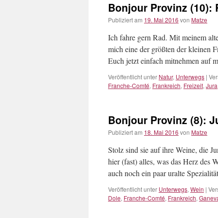
Bonjour Provinz (10):
Publiziert am
19. Mai 2016
von
Matze
Ich fahre gern Rad. Mit meinem alt
mich eine der größten der kleinen F
Euch jetzt einfach mitnehmen auf 
Veröffentlicht unter
Natur
,
Unterwegs
|
Ver
Franche-Comté
,
Frankreich
,
Freizeit
,
Jura
Bonjour Provinz (8): 
Publiziert am
18. Mai 2016
von
Matze
Stolz sind sie auf ihre Weine, die Ju
hier (fast) alles, was das Herz des
auch noch ein paar uralte Speziali
Veröffentlicht unter
Unterwegs
,
Wein
|
Ver
Dole
,
Franche-Comté
,
Frankreich
,
Ganev