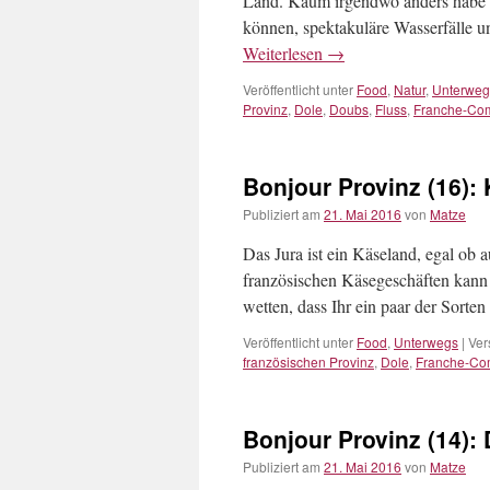
Land. Kaum irgendwo anders habe i
können, spektakuläre Wasserfälle 
Weiterlesen
→
Veröffentlicht unter
Food
,
Natur
,
Unterweg
Provinz
,
Dole
,
Doubs
,
Fluss
,
Franche-Co
Bonjour Provinz (16):
Publiziert am
21. Mai 2016
von
Matze
Das Jura ist ein Käseland, egal ob a
französischen Käsegeschäften kann
wetten, dass Ihr ein paar der Sorte
Veröffentlicht unter
Food
,
Unterwegs
|
Ver
französischen Provinz
,
Dole
,
Franche-Co
Bonjour Provinz (14): 
Publiziert am
21. Mai 2016
von
Matze