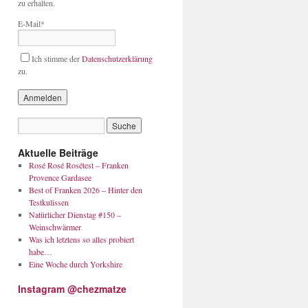
zu erhalten.
E-Mail*
Ich stimme der
Datenschutzerklärung
zu.
Aktuelle Beiträge
Rosé Rosé Rosétest – Franken
Provence Gardasee
Best of Franken 2026 – Hinter den
Testkulissen
Natürlicher Dienstag #150 –
Weinschwärmer
Was ich letztens so alles probiert
habe…
Eine Woche durch Yorkshire
Instagram @chezmatze