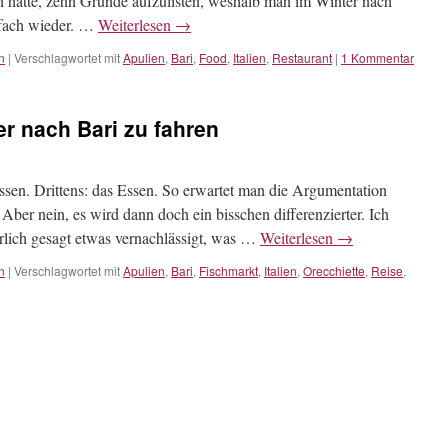
n hatte, zehn Gründe aufzulisten, weshalb man im Winter nach
infach wieder. …
Weiterlesen
→
n
|
Verschlagwortet mit
Apulien
,
Bari
,
Food
,
Italien
,
Restaurant
|
1 Kommentar
r nach Bari zu fahren
ssen. Drittens: das Essen. So erwartet man die Argumentation
Aber nein, es wird dann doch ein bisschen differenzierter. Ich
ehrlich gesagt etwas vernachlässigt, was …
Weiterlesen
→
n
|
Verschlagwortet mit
Apulien
,
Bari
,
Fischmarkt
,
Italien
,
Orecchiette
,
Reise
,