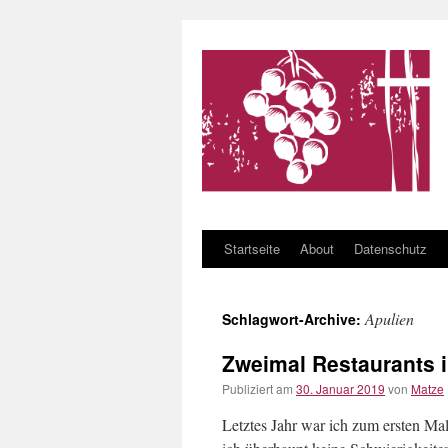
Startseite
About
Datenschutz
Zum Inhalt springen
Apulien
Schlagwort-Archive:
Zweimal Restaurants i
Publiziert am
30. Januar 2019
von
Matze
Letztes Jahr war ich zum ersten Mal 