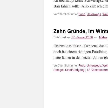
ich überhaupt keine Schwierigkeite
Bari fahren sollte. Also kam ich e
Veröffentlicht unter
Food
,
Unterwegs
,
Wei
Zehn Gründe, im Winte
Publiziert am
17. Januar 2018
von
Matze
Erstens: das Essen. Zweitens: das E
doch bei einem richtigen Foodblog. 
hatte Italien in den letzten Jahren 
Veröffentlicht unter
Food
,
Unterwegs
,
Wei
Seeigel
,
Stadtrundgang
|
12 Kommentare