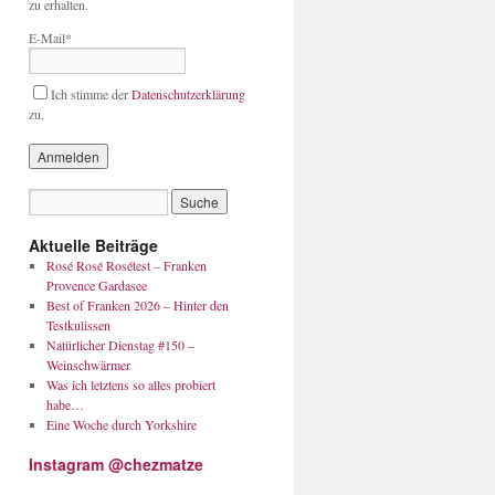
zu erhalten.
E-Mail*
Ich stimme der
Datenschutzerklärung
zu.
Aktuelle Beiträge
Rosé Rosé Rosétest – Franken
Provence Gardasee
Best of Franken 2026 – Hinter den
Testkulissen
Natürlicher Dienstag #150 –
Weinschwärmer
Was ich letztens so alles probiert
habe…
Eine Woche durch Yorkshire
Instagram @chezmatze