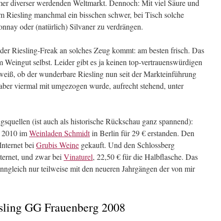
er diverser werdenden Weltmarkt. Dennoch: Mit viel Säure und
dem Riesling manchmal ein bisschen schwer, bei Tisch solche
nnay oder (natürlich) Silvaner zu verdrängen.
der Riesling-Freak an solches Zeug kommt: am besten frisch. Das
 Weingut selbst. Leider gibt es ja keinen top-vertrauenswürdigen
eiß, ob der wunderbare Riesling nun seit der Markteinführung
aber viermal mit umgezogen wurde, aufrecht stehend, unter
gsquellen (ist auch als historische Rückschau ganz spannend):
r 2010 im
Weinladen Schmidt
in Berlin für 29 € erstanden. Den
Internet bei
Grubis Weine
gekauft. Und den Schlossberg
ternet, und zwar bei
Vinaturel
, 22,50 € für die Halbflasche. Das
ngleich nur teilweise mit den neueren Jahrgängen der von mir
esling GG Frauenberg 2008