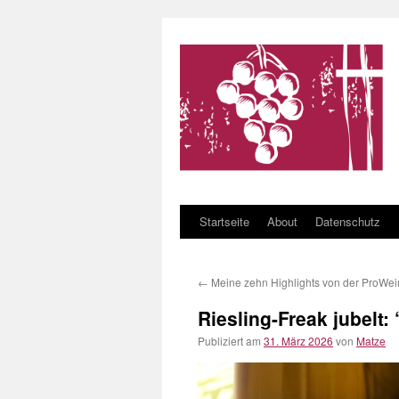
Startseite
About
Datenschutz
Zum Inhalt springen
←
Meine zehn Highlights von der ProWe
Riesling-Freak jubelt
Publiziert am
31. März 2026
von
Matze