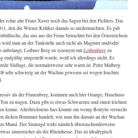
er echte alte Franz Xaver noch das Sagen bei den Pichlers. Das
11, den die Wiener Kritiker damals so niedermachten. Es gab
nbällische, das uns aus der Ferne betrachtet bei den Österreichern
s wird man an der Tankstelle auch nicht als Magister und/oder
 anbelangt, Loibner Berg ist synonym mit
Loibenberg
zu
 endgültig umgestellt wurde, weiß ich allerdings nicht. Es
 steile Südlage, die normalerweise sehr warm ist. Peter Malberg
2008 sehr schwierig an der Wachau gewesen sei wegen feuchter
l.
ressiv als der Frauenberg, kommen auch hier Orange, Haselnuss
en Ton zu tragen. Dazu gibt es etwas Schwarztee und einen leichten
n kenne. Allerhöchstens hier könnte ein wenig Botrytis versteckt
inen dicken Brummer handelt, wie man ihn damals an der Wachau
ch im Mund. Der Smaragd wirkt nämlich überraschenderweise
etwas säurereicher als der Rheinhesse. Das ist idealtypisch