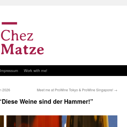
Impressum
Work with me!
in 2026
Meet me at ProWine Tokyo & ProWine Singapore!
→
: “Diese Weine sind der Hammer!”