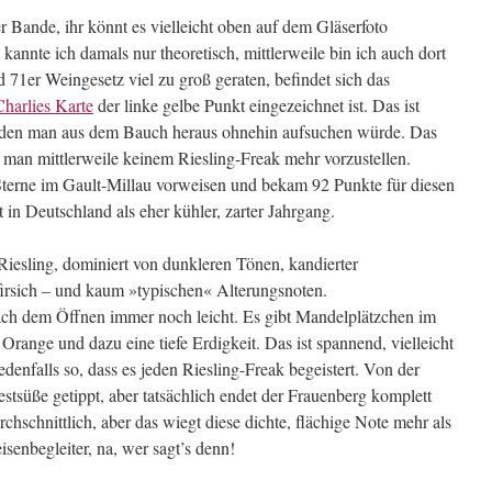
er Bande, ihr könnt es vielleicht oben auf dem Gläserfoto
annte ich damals nur theoretisch, mittlerweile bin ich auch dort
71er Weingesetz viel zu groß geraten, befindet sich das
Charlies Karte
der linke gelbe Punkt eingezeichnet ist. Das ist
, den man aus dem Bauch heraus ohnehin aufsuchen würde. Das
 man mittlerweile keinem Riesling-Freak mehr vorzustellen.
 Sterne im Gault-Millau vorweisen und bekam 92 Punkte für diesen
in Deutschland als eher kühler, zarter Jahrgang.
Riesling, dominiert von dunkleren Tönen, kandierter
irsich – und kaum »typischen« Alterungsnoten.
nach dem Öffnen immer noch leicht. Es gibt Mandelplätzchen im
 Orange und dazu eine tiefe Erdigkeit. Das ist spannend, vielleicht
edenfalls so, dass es jeden Riesling-Freak begeistert. Von der
estsüße getippt, aber tatsächlich endet der Frauenberg komplett
rchschnittlich, aber das wiegt diese dichte, flächige Note mehr als
eisenbegleiter, na, wer sagt’s denn!