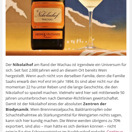
Der
Nikolaihof
am Rand der Wachau ist irgendwie ein Universum für
sich. Seit fast 2.000 Jahren wird an diesem Ort bereits Wein
hergestellt. Wenn auch nicht von derselben Familie, denn die Familie
Saahs erwarb den Hof
erst
im Jahr 1894. Es sind aber nicht nur die
momentan 22 ha unter Reben und die lange Geschichte, die den
Nikolaihof so speziell machen. Vielmehr wird hier seit mittlerweile 50
Jahren ununterbrochen nach Demeter-Richtlinien gewirtschaftet.
Damit ist der Nikolaihof eines der absoluten
Zentren der
Biodynamik
. Wem Brennnesseljauche, Baldriantropfen oder
Schachtelhalmtee als Stärkungsmittel für Weingärten nichts sagen,
kann sich hier kundig machen. Die Weine werden übrigens zu 70%
exportiert, sind also – man hätte es sich denken können – nicht
primär für den Schoppentrinker im Nachbardorf gedacht.
Continue