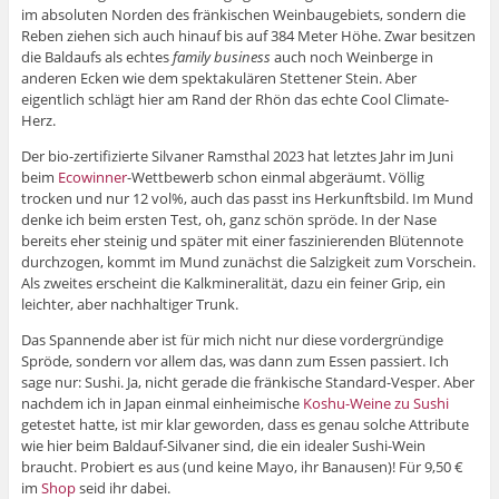
im absoluten Norden des fränkischen Weinbaugebiets, sondern die
Reben ziehen sich auch hinauf bis auf 384 Meter Höhe. Zwar besitzen
die Baldaufs als echtes
family business
auch noch Weinberge in
anderen Ecken wie dem spektakulären Stettener Stein. Aber
eigentlich schlägt hier am Rand der Rhön das echte Cool Climate-
Herz.
Der bio-zertifizierte Silvaner Ramsthal 2023 hat letztes Jahr im Juni
beim
Ecowinner
-Wettbewerb schon einmal abgeräumt. Völlig
trocken und nur 12 vol%, auch das passt ins Herkunftsbild. Im Mund
denke ich beim ersten Test, oh, ganz schön spröde. In der Nase
bereits eher steinig und später mit einer faszinierenden Blütennote
durchzogen, kommt im Mund zunächst die Salzigkeit zum Vorschein.
Als zweites erscheint die Kalkmineralität, dazu ein feiner Grip, ein
leichter, aber nachhaltiger Trunk.
Das Spannende aber ist für mich nicht nur diese vordergründige
Spröde, sondern vor allem das, was dann zum Essen passiert. Ich
sage nur: Sushi. Ja, nicht gerade die fränkische Standard-Vesper. Aber
nachdem ich in Japan einmal einheimische
Koshu-Weine zu Sushi
getestet hatte, ist mir klar geworden, dass es genau solche Attribute
wie hier beim Baldauf-Silvaner sind, die ein idealer Sushi-Wein
braucht. Probiert es aus (und keine Mayo, ihr Banausen)! Für 9,50 €
im
Shop
seid ihr dabei.