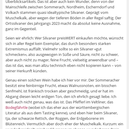
Überblicksartikels. Das ist aber auch kein Wunder, denn von der
Mainschleife zwischen Sommerach, Nordheim, Escherndorf und
Volkach stammen quasi idealtypische Silvaner. Geprägt vom
Muschelkalk, aber wegen der tieferen Böden in aller Regel saftig. Der
Ortssilvaner des Jahrgangs 2023 macht da absolut keine Ausnahme,
ganz im Gegenteil.
Seien wir ehrlich: Wer Silvaner preisWERT einkaufen möchte, wünscht
sich in aller Regel kein Exemplar, das durch besonders starken
Extremismus auffällt. Vielmehr sollte so ein Silvaner »gut
schmecken«, also ausgewogen in Süße und Säure, nicht zu schwer,
aber auch nicht zu mager, feine Frucht, vielseitig anwendbar und –
das ist das, was man allzu technisch eben nicht kopieren kann – von
seiner Herkunft künden.
Genau einen solchen Wein habe ich hier vor mir. Der Sommeracher
besitzt eine feinbirnige Frucht, etwas Walnussnoten, ein bisschen
Senfmehl, ist fränkisch trocken aber geschmeidig, und er hat im
Abgang diesen leicht erdigen Ton, den ich ehrlich gesagt liebe. Ich
weiß auch nicht genau, was das ist. Das Pfefferl im Veltliner, das
Bodegfährtle
(wobei ich das eher aus der württembergischen
Literatur als aus dem Tasting kenne), und eben hier beim Silvaner,
tja, der schwarze Rettich, der Roggen, der Erdgeborene im
Blütenreich. Vermutlich aber doch eher der Muschelkalk. Kurzum: ein