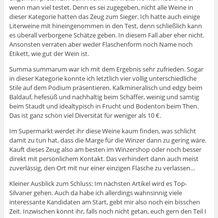
wenn man viel testet. Denn es sei zugegeben, nicht alle Weine in
dieser Kategorie hatten das Zeug zum Sieger. Ich hatte auch einige
Literweine mit hineingenommen in den Test, denn schließlich kann
es überall verborgene Schätze geben. In diesem Fall aber eher nicht.
Ansonsten verraten aber weder Flaschenform noch Name noch
Etikett, wie gut der Wein ist.
Summa summarum war ich mit dem Ergebnis sehr zufrieden. Sogar
in dieser Kategorie konnte ich letztlich vier völlig unterschiedliche
Stile auf dem Podium präsentieren. Kalkmineralisch und edgy beim
Baldauf, hefesüß und nachhaltig beim Schäffer, weinig und samtig
beim Staudt und idealtypisch in Frucht und Bodenton beim Then.
Das ist ganz schön viel Diversität für weniger als 10 €.
Im Supermarkt werdet ihr diese Weine kaum finden, was schlicht
damit zu tun hat, dass die Marge für die Winzer dann zu gering wäre.
Kauft dieses Zeug also am besten im Winzershop oder noch besser
direkt mit persönlichem Kontakt. Das verhindert dann auch meist
zuverlässig, den Ort mit nur einer einzigen Flasche zu verlassen…
Kleiner Ausblick zum Schluss: Im nächsten Artikel wird es Top-
Silvaner gehen. Auch da habe ich allerdings wahnsinnig viele
interessante Kandidaten am Start, gebt mir also noch ein bisschen
Zeit. Inzwischen könnt ihr, falls noch nicht getan, euch gern den Teil I