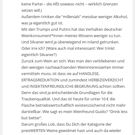
keine Partei – die AfD sowieso nicht – wirklich Grenzen
setzen will.)
Außerdem trinken die “millenials” messbar weniger Alkohol,
was ja eigentlich gut ist.
Mit den Trumps und Putins hat das Verhalten deutscher
Weinkonsument*innen meines Wissens weniger zu tun.
Und Silvaner wird ja überwiegend im Inland getrunken.
Oder irre ich? (Wäre auch mal interessant: Wer trinkt
eigentlich Silvaner?)
Zurück zum Wein an sich: Was man den verbliebenen und
den wenigen nachwachsenden Weininteressierten immer
vermitteln muss, ist dass sie auf HANDLESE,
ERTRAGSREDUKTION und zumindest HERBIZIDVERZICHT
und INSEKTENFREUNDLICHE BEGRÜNUNG achten sollten.
Denn das sind ja entscheidende Grundlagen für die
Traubenqualität. Und das ist heute für unter 10 € die
Flasche betriebswirtschaftlich existenzsichernd nicht mehr
darstellbar. Wie sagt es mein Weinfreund Guido? “Drink less
but better”.
Darum großes Lob, dass Du Dich der Kategorie der
preisWERTEN Weine gewidmet hast und auch da wieder