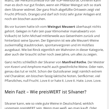
Mainz, der Herkunftsmesse vor der VDP-Weinbörse. Ohnehin kann
man es doch nur gut finden, wenn ein Pfälzer Weingut sich so stark
dem Silvaner widmet. Der ganz frisch abgefüllte Ortswein zeigt viel
Frucht (Pfirsich, Orange) und darf sich trotz sehr guter Anlagen erst
noch ein bisschen ausruhen.
Bis vor kurzem hatte ich vom
Weingut Meusert
überhaupt nichts
gehört. Gelegen in Fahr (ein paar Klimometer mainabwärts von
Volkach) ist Sohn Michael mittlerweile aus Geisenheim zurück und
hinterlässt seine Spuren. Der Eigensinn ist wie alle Meusert-Weine
zuckermäßig staubtrocken, spontanvergoren und im Holzfass
ausgebaut. Wie bei Rinck eigentlich ein Wahnsinn in dieser Kategorie,
aber auch der braucht sicher noch zwei Jahre, um alles zu zeigen.
Ganz rechts schließlich der Silvaner von
Manfred Rothe
. Der Meister
von Kvevri und Amphore macht auch gewöhnliche Weine. Oder nein,
genau das tut er nicht. Schon der Gutssilvaner zeigt nämlich extrem
viel Charakter, ein bisschen fassig-laktische Noten, Senfkörner, viel
Pflanzliches, null Frucht. Love it or hate it. Love it. Hate. Love. Love.
Mein Fazit – Wie preisWERT ist Silvaner?
Silvaner kann, wie so viele gute Weine in Deutschland, wirklich
ungemein preisWERT sein. Wenn man weiß, wo man kauft. Oder