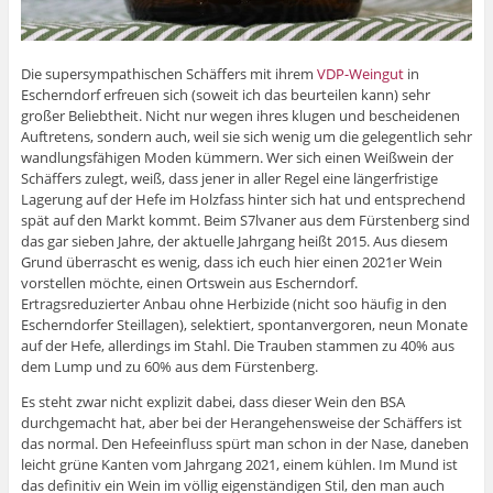
Die supersympathischen Schäffers mit ihrem
VDP-Weingut
in
Escherndorf erfreuen sich (soweit ich das beurteilen kann) sehr
großer Beliebtheit. Nicht nur wegen ihres klugen und bescheidenen
Auftretens, sondern auch, weil sie sich wenig um die gelegentlich sehr
wandlungsfähigen Moden kümmern. Wer sich einen Weißwein der
Schäffers zulegt, weiß, dass jener in aller Regel eine längerfristige
Lagerung auf der Hefe im Holzfass hinter sich hat und entsprechend
spät auf den Markt kommt. Beim S7lvaner aus dem Fürstenberg sind
das gar sieben Jahre, der aktuelle Jahrgang heißt 2015. Aus diesem
Grund überrascht es wenig, dass ich euch hier einen 2021er Wein
vorstellen möchte, einen Ortswein aus Escherndorf.
Ertragsreduzierter Anbau ohne Herbizide (nicht soo häufig in den
Escherndorfer Steillagen), selektiert, spontanvergoren, neun Monate
auf der Hefe, allerdings im Stahl. Die Trauben stammen zu 40% aus
dem Lump und zu 60% aus dem Fürstenberg.
Es steht zwar nicht explizit dabei, dass dieser Wein den BSA
durchgemacht hat, aber bei der Herangehensweise der Schäffers ist
das normal. Den Hefeeinfluss spürt man schon in der Nase, daneben
leicht grüne Kanten vom Jahrgang 2021, einem kühlen. Im Mund ist
das definitiv ein Wein im völlig eigenständigen Stil, den man auch