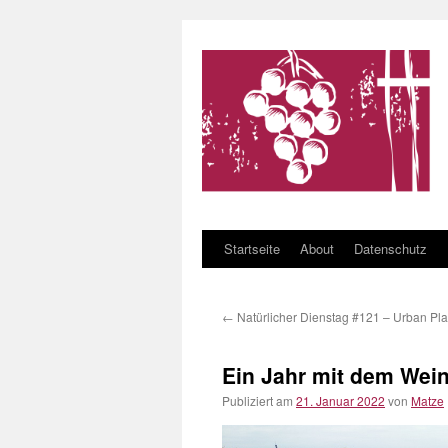
Startseite
About
Datenschutz
Zum Inhalt springen
←
Natürlicher Dienstag #121 – Urban Pla
Ein Jahr mit dem Wei
Publiziert am
21. Januar 2022
von
Matze