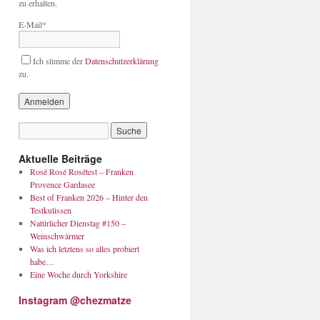
zu erhalten.
E-Mail*
Ich stimme der
Datenschutzerklärung
zu.
Aktuelle Beiträge
Rosé Rosé Rosétest – Franken
Provence Gardasee
Best of Franken 2026 – Hinter den
Testkulissen
Natürlicher Dienstag #150 –
Weinschwärmer
Was ich letztens so alles probiert
habe…
Eine Woche durch Yorkshire
Instagram @chezmatze