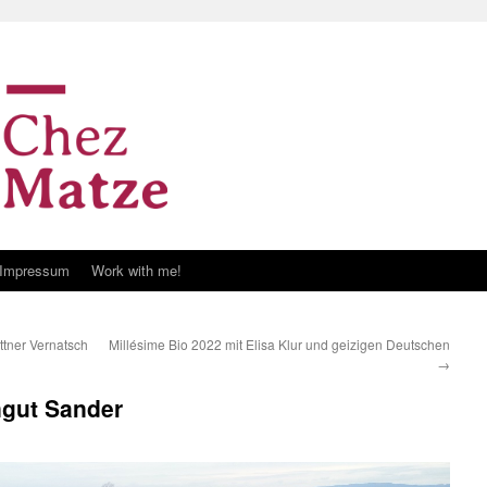
Impressum
Work with me!
ttner Vernatsch
Millésime Bio 2022 mit Elisa Klur und geizigen Deutschen
→
ngut Sander