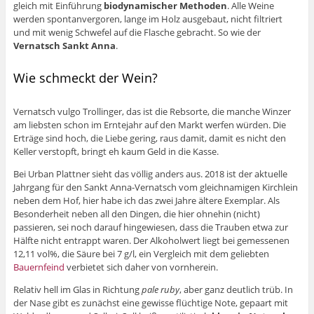
gleich mit Einführung
biodynamischer Methoden
. Alle Weine
werden spontanvergoren, lange im Holz ausgebaut, nicht filtriert
und mit wenig Schwefel auf die Flasche gebracht. So wie der
Vernatsch Sankt Anna
.
Wie schmeckt der Wein?
Vernatsch vulgo Trollinger, das ist die Rebsorte, die manche Winzer
am liebsten schon im Erntejahr auf den Markt werfen würden. Die
Erträge sind hoch, die Liebe gering, raus damit, damit es nicht den
Keller verstopft, bringt eh kaum Geld in die Kasse.
Bei Urban Plattner sieht das völlig anders aus. 2018 ist der aktuelle
Jahrgang für den Sankt Anna-Vernatsch vom gleichnamigen Kirchlein
neben dem Hof, hier habe ich das zwei Jahre ältere Exemplar. Als
Besonderheit neben all den Dingen, die hier ohnehin (nicht)
passieren, sei noch darauf hingewiesen, dass die Trauben etwa zur
Hälfte nicht entrappt waren. Der Alkoholwert liegt bei gemessenen
12,11 vol%, die Säure bei 7 g/l, ein Vergleich mit dem geliebten
Bauernfeind
verbietet sich daher von vornherein.
Relativ hell im Glas in Richtung
pale ruby
, aber ganz deutlich trüb. In
der Nase gibt es zunächst eine gewisse flüchtige Note, gepaart mit