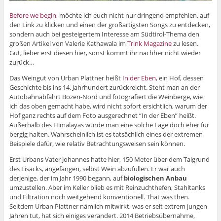
Before we begin
, möchte ich euch nicht nur dringend empfehlen, auf
den Link zu klicken und einen der großartigsten Songs zu entdecken,
sondern auch bei gesteigertem Interesse am Südtirol-Thema den
großen Artikel von Valerie Kathawala im
Trink Magazine
zu lesen.
Gut, lieber erst diesen hier, sonst kommt ihr nachher nicht wieder
zurück…
Das Weingut von Urban Plattner heißt
In der Eben
, ein Hof, dessen
Geschichte bis ins 14. Jahrhundert zurückreicht. Steht man an der
Autobahnabfahrt Bozen-Nord und fotografiert die Weinberge, wie
ich das oben gemacht habe, wird nicht sofort ersichtlich, warum der
Hof ganz rechts auf dem Foto ausgerechnet “In der Eben” heißt.
Außerhalb des Himalayas würde man eine solche Lage doch eher für
bergig halten. Wahrscheinlich ist es tatsächlich eines der extremen
Beispiele dafür, wie relativ Betrachtungsweisen sein können.
Erst Urbans Vater Johannes hatte hier, 150 Meter über dem Talgrund
des Eisacks, angefangen, selbst Wein abzufüllen. Er war auch
derjenige, der im Jahr 1990 begann, auf
biologischen Anbau
umzustellen. Aber im Keller blieb es mit Reinzuchthefen, Stahltanks
und Filtration noch weitgehend konventionell. That was then.
Seitdem Urban Plattner nämlich mitwirkt, was er seit extrem jungen
Jahren tut, hat sich einiges verändert. 2014 Betriebsübernahme,