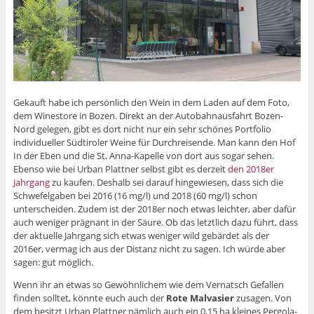
Gekauft habe ich persönlich den Wein in dem Laden auf dem Foto,
dem Winestore in Bozen. Direkt an der Autobahnausfahrt Bozen-
Nord gelegen, gibt es dort nicht nur ein sehr schönes Portfolio
individueller Südtiroler Weine für Durchreisende. Man kann den Hof
In der Eben und die St. Anna-Kapelle von dort aus sogar sehen.
Ebenso wie bei Urban Plattner selbst gibt es derzeit
den 2018er
Jahrgang
zu kaufen. Deshalb sei darauf hingewiesen, dass sich die
Schwefelgaben bei 2016 (16 mg/l) und 2018 (60 mg/l) schon
unterscheiden. Zudem ist der 2018er noch etwas leichter, aber dafür
auch weniger prägnant in der Säure. Ob das letztlich dazu führt, dass
der aktuelle Jahrgang sich etwas weniger wild gebärdet als der
2016er, vermag ich aus der Distanz nicht zu sagen. Ich würde aber
sagen: gut möglich.
Wenn ihr an etwas so Gewöhnlichem wie dem Vernatsch Gefallen
finden solltet, könnte euch auch der
Rote Malvasier
zusagen. Von
dem besitzt Urban Plattner nämlich auch ein 0,15 ha kleines Pergola-