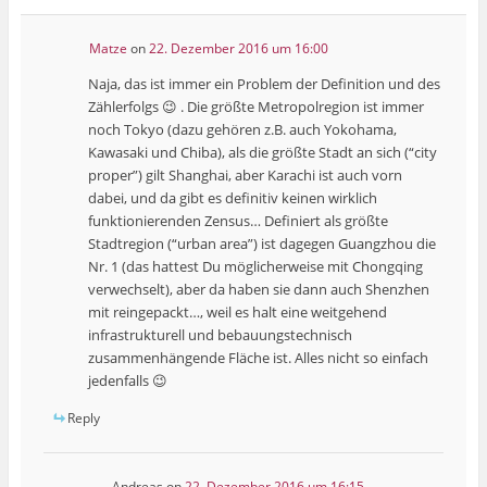
Matze
on
22. Dezember 2016 um 16:00
Naja, das ist immer ein Problem der Definition und des
Zählerfolgs 😉 . Die größte Metropolregion ist immer
noch Tokyo (dazu gehören z.B. auch Yokohama,
Kawasaki und Chiba), als die größte Stadt an sich (“city
proper”) gilt Shanghai, aber Karachi ist auch vorn
dabei, und da gibt es definitiv keinen wirklich
funktionierenden Zensus… Definiert als größte
Stadtregion (“urban area”) ist dagegen Guangzhou die
Nr. 1 (das hattest Du möglicherweise mit Chongqing
verwechselt), aber da haben sie dann auch Shenzhen
mit reingepackt…, weil es halt eine weitgehend
infrastrukturell und bebauungstechnisch
zusammenhängende Fläche ist. Alles nicht so einfach
jedenfalls 😉
Reply
Andreas
on
22. Dezember 2016 um 16:15