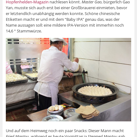
Hopfenhelden-Magazin
nachlesen könnt.
Master Gao
, bürgerlich Gao
Yan, musste sich auch erst bei einer Großbrauerei einmieten, bevor
er letztendlich unabhängig werden konnte. Schöne chinesische
Etiketten macht er und mit dem “Baby IPA” genau das, was der
Name aussagen soll: eine mildere IPA-Version mit immerhin noch
14,6 ° Stammwürze.
Und auf dem Heimweg noch ein paar Snacks: Dieser Mann macht
Fried Mantou
, während es heute Vormittag ja
Steamed Mantou
gab.