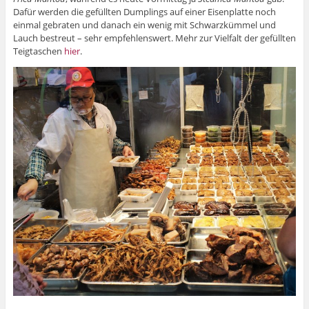
Dafür werden die gefüllten Dumplings auf einer Eisenplatte noch
einmal gebraten und danach ein wenig mit Schwarzkümmel und
Lauch bestreut – sehr empfehlenswert. Mehr zur Vielfalt der gefüllten
Teigtaschen
hier
.