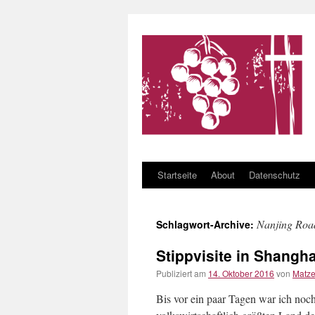
Startseite
About
Datenschutz
Zum Inhalt springen
Nanjing Roa
Schlagwort-Archive:
Stippvisite in Shangha
Publiziert am
14. Oktober 2016
von
Matz
Bis vor ein paar Tagen war ich noch