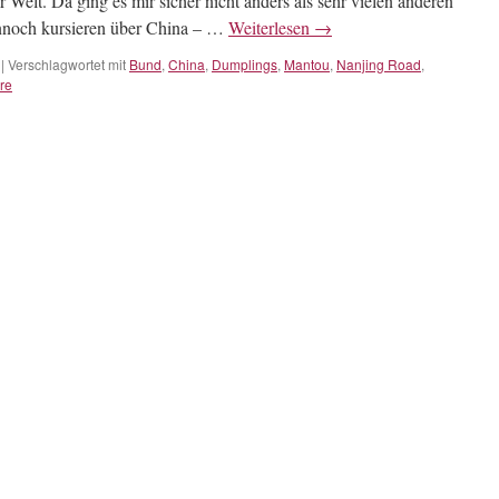
 Welt. Da ging es mir sicher nicht anders als sehr vielen anderen
nnoch kursieren über China – …
Weiterlesen
→
|
Verschlagwortet mit
Bund
,
China
,
Dumplings
,
Mantou
,
Nanjing Road
,
re