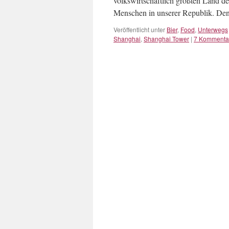
volkswirtschaftlich größten Land der
Menschen in unserer Republik. De
Veröffentlicht unter
Bier
,
Food
,
Unterwegs
Shanghai
,
Shanghai Tower
|
7 Kommenta