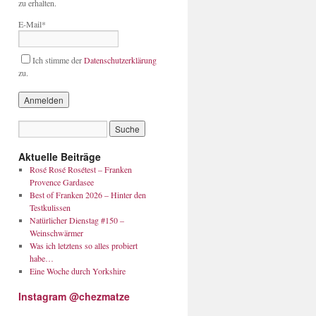
zu erhalten.
E-Mail*
Ich stimme der
Datenschutzerklärung
zu.
Aktuelle Beiträge
Rosé Rosé Rosétest – Franken
Provence Gardasee
Best of Franken 2026 – Hinter den
Testkulissen
Natürlicher Dienstag #150 –
Weinschwärmer
Was ich letztens so alles probiert
habe…
Eine Woche durch Yorkshire
Instagram @chezmatze