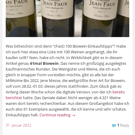
Was bitteschön sind denn “(Fast) 100 Biowein-Einkaufstipps”? Habe
ich euch hier etwa eine Liste mit 100 Weinen angehängt, die ihr
kaufen sollt? Nein, habe ich nicht. In Wirklichkeit gibt es in diesem
Artikel genau
61mal Biowein
. Das nenne ich großzügig ausgelegtes
kaufmännisches Runden. Die Weingüter und Weine, die ich euch
gleich in knapper Form vorstellen möchte, gibt es alle bei der
Millésime Bio 2022. Jene Messe, die weltgrößte ihrer Art für Biowein,
soll vom 28.02.-01.03. dieses Jahres stattfinden. Zum Glück gab es
Anfang dieser Woche schon die digitale Version, von der ich
bereits
berichtet
hatte. Das Geniale dabei: Nicht weniger als 4.321 Weine
waren dort bereits recherchierbar. Aus diesem Großangebot habe ich
euch also 61 Exemplare ausgewählt, die ich kenne und sehr schätze.
Einkaufstipps halt.
Continue reading
→
31. Januar 2022
1
Reply