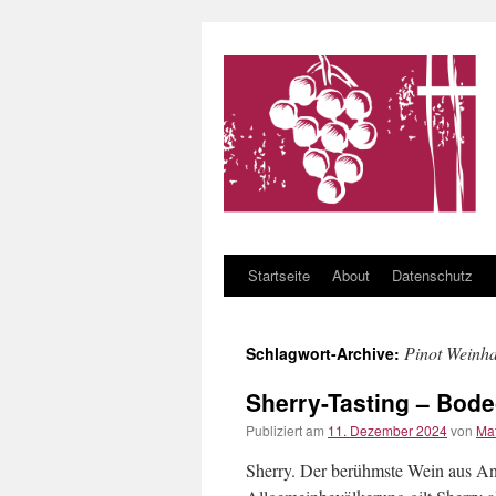
Startseite
About
Datenschutz
Zum Inhalt springen
Pinot Weinh
Schlagwort-Archive:
Sherry-Tasting – Bode
Publiziert am
11. Dezember 2024
von
Ma
Sherry. Der berühmste Wein aus And