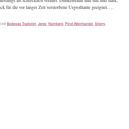
lerdings als schrecklich veraltet. Dunkelbraun und süß und stark,
ck für die vor langer Zeit verstorbene Urgroßtante geeignet. …
 mit
Bodegas Tradición
,
Jerez
,
Nürnberg
,
Pinot Weinhandel
,
Sherry
,