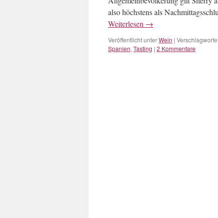
Allgemeinbevölkerung gilt Sherry al
also höchstens als Nachmittagsschlu
Weiterlesen
→
Veröffentlicht unter
Wein
|
Verschlagwortet
Spanien
,
Tasting
|
2 Kommentare