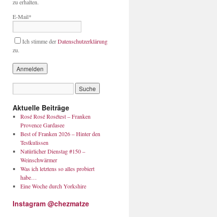
zu erhalten.
E-Mail*
Ich stimme der
Datenschutzerklärung
zu.
Aktuelle Beiträge
Rosé Rosé Rosétest – Franken
Provence Gardasee
Best of Franken 2026 – Hinter den
Testkulissen
Natürlicher Dienstag #150 –
Weinschwärmer
Was ich letztens so alles probiert
habe…
Eine Woche durch Yorkshire
Instagram @chezmatze