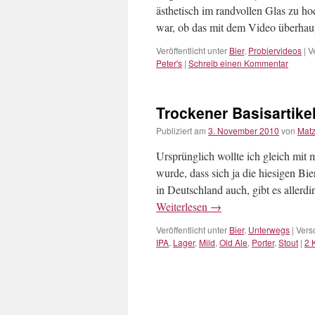
ästhetisch im randvollen Glas zu ho
war, ob das mit dem Video überhau
Veröffentlicht unter
Bier
,
Probiervideos
|
V
Peter's
|
Schreib einen Kommentar
Trockener Basisartikel
Publiziert am
3. November 2010
von
Mat
Ursprünglich wollte ich gleich mit m
wurde, dass sich ja die hiesigen Bi
in Deutschland auch, gibt es aller
Weiterlesen
→
Veröffentlicht unter
Bier
,
Unterwegs
|
Vers
IPA
,
Lager
,
Mild
,
Old Ale
,
Porter
,
Stout
|
2 