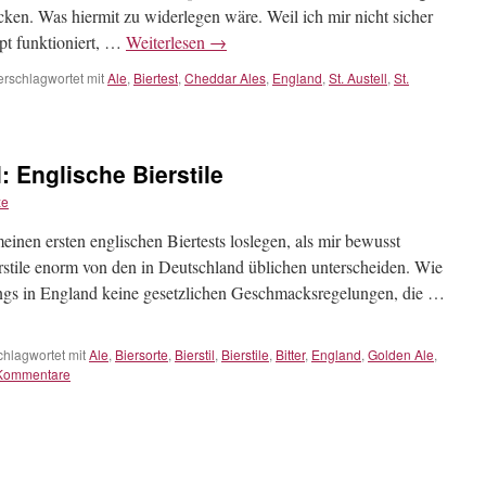
cken. Was hiermit zu widerlegen wäre. Weil ich mir nicht sicher
pt funktioniert, …
Weiterlesen
→
erschlagwortet mit
Ale
,
Biertest
,
Cheddar Ales
,
England
,
St. Austell
,
St.
: Englische Bierstile
ze
einen ersten englischen Biertests loslegen, als mir bewusst
erstile enorm von den in Deutschland üblichen unterscheiden. Wie
dings in England keine gesetzlichen Geschmacksregelungen, die …
chlagwortet mit
Ale
,
Biersorte
,
Bierstil
,
Bierstile
,
Bitter
,
England
,
Golden Ale
,
Kommentare