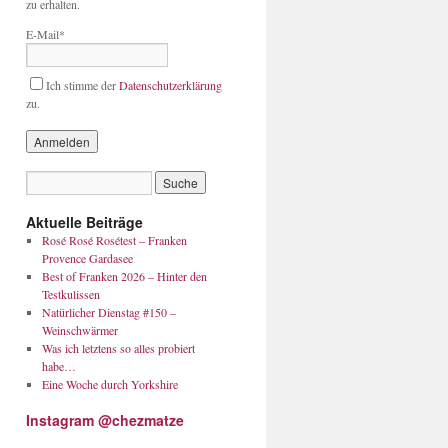
zu erhalten.
E-Mail*
Ich stimme der
Datenschutzerklärung
zu.
Aktuelle Beiträge
Rosé Rosé Rosétest – Franken
Provence Gardasee
Best of Franken 2026 – Hinter den
Testkulissen
Natürlicher Dienstag #150 –
Weinschwärmer
Was ich letztens so alles probiert
habe…
Eine Woche durch Yorkshire
Instagram @chezmatze