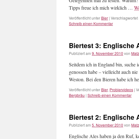
Gelegenheit mal zu testen. Warum? W
Tipps freue ich mich wirklich …
We
Veröffentlicht unter
Bier
|
Verschlagwortet 
Schreib einen Kommentar
Biertest 3: Englische A
Publiziert am
9. November 2010
von
Mat
Seitdem ich in England bin, suche i
genossen habe – vielleicht auch nie 
Weston. Bei den Bieren habe ich 
Veröffentlicht unter
Bier
,
Probiervideos
|
V
Bergbräu
|
Schreib einen Kommentar
Biertest 2: Englische A
Publiziert am
5. November 2010
von
Mat
Englische Ales haben ja den Ruf,