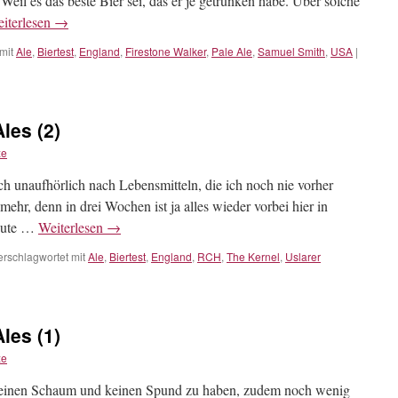
eil es das beste Bier sei, das er je getrunken habe. Über solche
iterlesen
→
mit
Ale
,
Biertest
,
England
,
Firestone Walker
,
Pale Ale
,
Samuel Smith
,
USA
|
les (2)
ze
ch unaufhörlich nach Lebensmitteln, die ich noch nie vorher
mehr, denn in drei Wochen ist ja alles wieder vorbei hier in
heute …
Weiterlesen
→
erschlagwortet mit
Ale
,
Biertest
,
England
,
RCH
,
The Kernel
,
Uslarer
les (1)
ze
 keinen Schaum und keinen Spund zu haben, zudem noch wenig