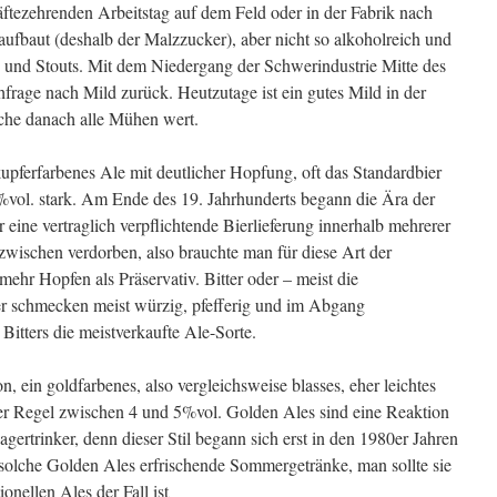
ftezehrenden Arbeitstag auf dem Feld oder in der Fabrik nach
aufbaut (deshalb der Malzzucker), aber nicht so alkoholreich und
s und Stouts. Mit dem Niedergang der Schwerindustrie Mitte des
frage nach Mild zurück. Heutzutage ist ein gutes Mild in der
uche danach alle Mühen wert.
upferfarbenes Ale mit deutlicher Hopfung, oft das Standardbier
5%vol. stark. Am Ende des 19. Jahrhunderts begann die Ära der
ur eine vertraglich verpflichtende Bierlieferung innerhalb mehrerer
wischen verdorben, also brauchte man für diese Art der
 mehr Hopfen als Präservativ. Bitter oder – meist die
ter schmecken meist würzig, pfefferig und im Abgang
Bitters die meistverkaufte Ale-Sorte.
, ein goldfarbenes, also vergleichsweise blasses, eher leichtes
der Regel zwischen 4 und 5%vol. Golden Ales sind eine Reaktion
gertrinker, denn dieser Stil begann sich erst in den 1980er Jahren
 solche Golden Ales erfrischende Sommergetränke, man sollte sie
tionellen Ales der Fall ist