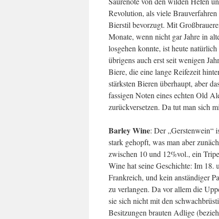
Säurenote von den wilden Hefen und
Revolution, als viele Brauverfahren
Bierstil bevorzugt. Mit Großbrauere
Monate, wenn nicht gar Jahre in alt
losgehen konnte, ist heute natürlich
übrigens auch erst seit wenigen Ja
Biere, die eine lange Reifezeit hi
stärksten Bieren überhaupt, aber das
fassigen Noten eines echten Old Ale
zurückversetzen. Da tut man sich mi
Barley Wine
: Der „Gerstenwein“ is
stark gehopft, was man aber zunäch
zwischen 10 und 12%vol., ein Tripe
Wine hat seine Geschichte: Im 18. 
Frankreich, und kein anständiger P
zu verlangen. Da vor allem die Uppe
sie sich nicht mit den schwachbrüs
Besitzungen brauten Adlige (beziehu