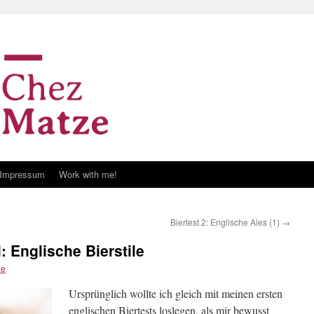
Impressum
Work with me!
Biertest 2: Englische Ales (1)
→
: Englische Bierstile
ze
Ursprünglich wollte ich gleich mit meinen ersten
englischen Biertests loslegen, als mir bewusst