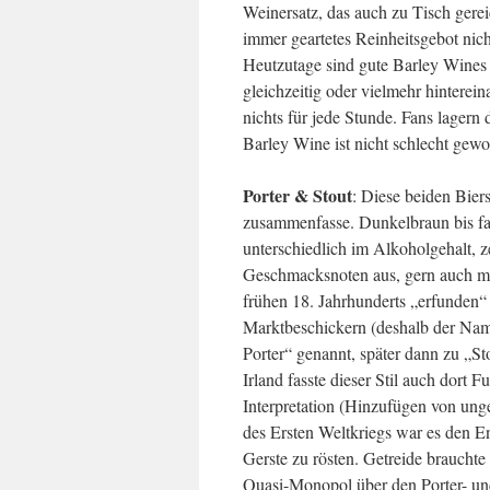
Weinersatz, das auch zu Tisch gerei
immer geartetes Reinheitsgebot nich
Heutzutage sind gute Barley Wines 
gleichzeitig oder vielmehr hinterein
nichts für jede Stunde. Fans lagern 
Barley Wine ist nicht schlecht gew
Porter & Stout
: Diese beiden Bier
zusammenfasse. Dunkelbraun bis fast
unterschiedlich im Alkoholgehalt, z
Geschmacksnoten aus, gern auch mi
frühen 18. Jahrhunderts „erfunden“
Marktbeschickern (deshalb der Name
Porter“ genannt, später dann zu „St
Irland fasste dieser Stil auch dort 
Interpretation (Hinzufügen von unge
des Ersten Weltkriegs war es den 
Gerste zu rösten. Getreide brauchte
Quasi-Monopol über den Porter- und