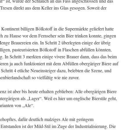
if“ ist, wurde der Schlauch an das Fass angeschlossen und das
resen direkt aus dem Keller ins Glas gesogen. Soweit der
ontinent billigen Bölkstoff in die Supermärkte geliefert hatte
h zu Hause vor dem Fernseher sein Bier trinken konnte, gingen
Menge Brauereien ein. In Schritt 2 überlegten einige der übrig
lligen, pasteurisierten Bölkstoff in Flaschen abfüllen könnten,
g. In Schritt 3 merkten einige vivere Brauer dann, dass das beim
eren ja auch funktioniert mit dem Abfüllen obergäriger Biere auf
Schritt 4 etliche Neueinsteiger dazu, belebten die Szene, und
enbierlandschaft so vielfältig wie nie zuvor.
renz ist aber bis heute erhalten geblieben: Alle obergärigen Biere
tergärigen als „Lager“. Weil es hier um englische Bierstile geht,
arianten von „Ale“.
ehopftes, dafür deutlich malziges Ale mit geringem
Entstanden ist der Mild-Stil im Zuge der Industrialisierung. Die