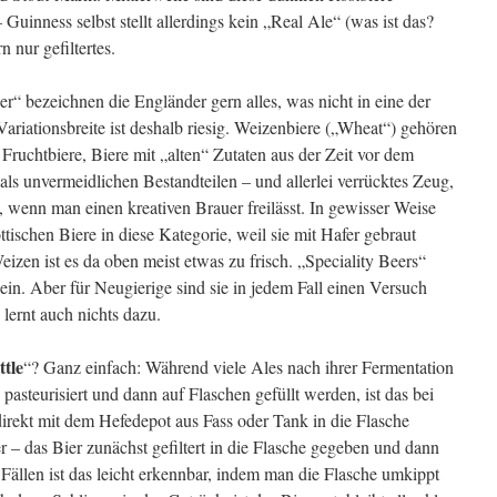
 Guinness selbst stellt allerdings kein „Real Ale“ (was ist das?
n nur gefiltertes.
eer“ bezeichnen die Engländer gern alles, was nicht in eine der
ariationsbreite ist deshalb riesig. Weizenbiere („Wheat“) gehören
ruchtbiere, Biere mit „alten“ Zutaten aus der Zeit vor dem
 unvermeidlichen Bestandteilen – und allerlei verrücktes Zeug,
wenn man einen kreativen Brauer freilässt. In gewisser Weise
ttischen Biere in diese Kategorie, weil sie mit Hafer gebraut
eizen ist es da oben meist etwas zu frisch. „Speciality Beers“
sein. Aber für Neugierige sind sie in jedem Fall einen Versuch
 lernt auch nichts dazu.
ttle
“? Ganz einfach: Während viele Ales nach ihrer Fermentation
nd pasteurisiert und dann auf Flaschen gefüllt werden, ist das bei
direkt mit dem Hefedepot aus Fass oder Tank in die Flasche
er – das Bier zunächst gefiltert in die Flasche gegeben und dann
n Fällen ist das leicht erkennbar, indem man die Flasche umkippt