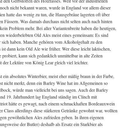
 den Gerbstoffen des Holzfasses. Weit vor der industriellen
 noch nicht bekannt waren, wurde in England vor allem dieser
ien hatte das wenig zu tun, die Hausgebräue lagerten oft über
en Fässern. Was damals durchaus nicht selten auch nach hinten
 kein Problem mehr. Bei aller Variantenbreite haben die heutigen,
hren wiederbelebten Old Ales meist eines gemeinsam: Es sind
nter sich haben. Manche gehören vom Alkoholgehalt zu den
 ist dann kein Old Ale wie früher. Wer diese leicht laktischen,
 probiert, kann sich gedanklich unmittelbar in alte Zeiten
t der Lektüre von König Lear gleich viel leichter.
t ein absolutes Winterbier, meist eher mäßig braun in der Farbe,
st nicht merkt, denn ein Barley Wine hat im Allgemeinen so
lbock, würde man vielleicht bei uns sagen. Auch der Barley
und 19. Jahrhundert lag England ständig im Clinch mit
atriot hätte es gewagt, nach einem schmackhaften Bordeauxwein
r Class allerdings diese stärkeren Getränke gewohnt war, wollten
tigen gewöhnlichen Ales zufrieden geben. In ihren eigenen
ngsweise der Butler) deshalb als Ersatz ein Starkbier als