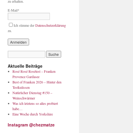
zu erhalten.
E-Mail*
Ich stimme der
Datenschutzerklärung
zu.
Aktuelle Beiträge
Rosé Rosé Rosétest – Franken
Provence Gardasee
Best of Franken 2026 – Hinter den
Testkulissen
Natürlicher Dienstag #150 –
Weinschwärmer
Was ich letztens so alles probiert
habe…
Eine Woche durch Yorkshire
Instagram @chezmatze