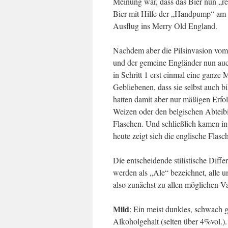
Meinung war, dass das Bier nun „re
Bier mit Hilfe der „Handpump“ am T
Ausflug ins Merry Old England.
Nachdem aber die Pilsinvasion vom K
und der gemeine Engländer nun auc
in Schritt 1 erst einmal eine ganze 
Gebliebenen, dass sie selbst auch bi
hatten damit aber nur mäßigen Erfol
Weizen oder den belgischen Abteibi
Flaschen. Und schließlich kamen in 
heute zeigt sich die englische Flasch
Die entscheidende stilistische Diffe
werden als „Ale“ bezeichnet, alle un
also zunächst zu allen möglichen V
Mild
: Ein meist dunkles, schwach g
Alkoholgehalt (selten über 4%vol.). 