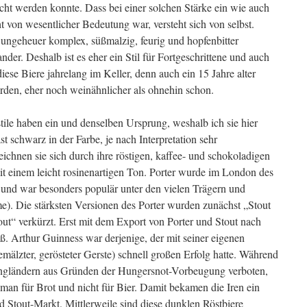
cht werden konnte. Dass bei einer solchen Stärke ein wie auch
t von wesentlicher Bedeutung war, versteht sich von selbst.
ungeheuer komplex, süßmalzig, feurig und hopfenbitter
ander. Deshalb ist es eher ein Stil für Fortgeschrittene und auch
diese Biere jahrelang im Keller, denn auch ein 15 Jahre alter
orden, eher noch weinähnlicher als ohnehin schon.
stile haben ein und denselben Ursprung, weshalb ich sie hier
 schwarz in der Farbe, je nach Interpretation sehr
eichnen sie sich durch ihre röstigen, kaffee- und schokoladigen
t einem leicht rosinenartigen Ton. Porter wurde im London des
 und war besonders populär unter den vielen Trägern und
). Die stärksten Versionen des Porter wurden zunächst „Stout
out“ verkürzt. Erst mit dem Export von Porter und Stout nach
Fuß. Arthur Guinness war derjenige, der mit seiner eigenen
mälzter, gerösteter Gerste) schnell großen Erfolg hatte. Während
Engländern aus Gründen der Hungersnot-Vorbeugung verboten,
 man für Brot und nicht für Bier. Damit bekamen die Iren ein
 Stout-Markt. Mittlerweile sind diese dunklen Röstbiere