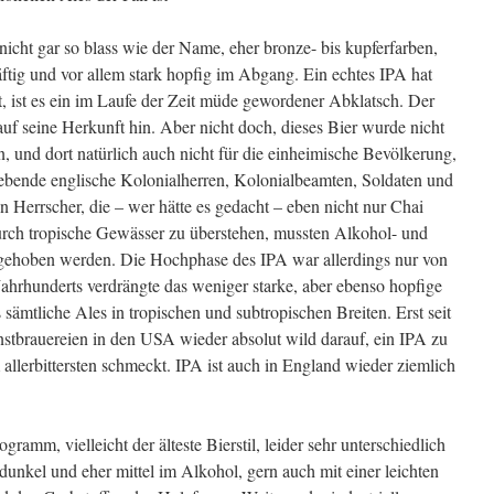
t nicht gar so blass wie der Name, eher bronze- bis kupferfarben,
ftig und vor allem stark hopfig im Abgang. Ein echtes IPA hat
, ist es ein im Laufe der Zeit müde gewordener Abklatsch. Der
auf seine Herkunft hin. Aber nicht doch, dieses Bier wurde nicht
, und dort natürlich auch nicht für die einheimische Bevölkerung,
ebende englische Kolonialherren, Kolonialbeamten, Soldaten und
n Herrscher, die – wer hätte es gedacht – eben nicht nur Chai
urch tropische Gewässer zu überstehen, mussten Alkohol- und
gehoben werden. Die Hochphase des IPA war allerdings nur von
Jahrhunderts verdrängte das weniger starke, aber ebenso hopfige
 sämtliche Ales in tropischen und subtropischen Breiten. Erst seit
nstbrauereien in den USA wieder absolut wild darauf, ein IPA zu
m allerbittersten schmeckt. IPA ist auch in England wieder ziemlich
gramm, vielleicht der älteste Bierstil, leider sehr unterschiedlich
er dunkel und eher mittel im Alkohol, gern auch mit einer leichten