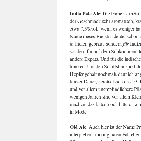
India Pale Ale
: Die Farbe ist meis
der Geschmack sehr aromatisch, krä
etwa 7,5%vol., wenn es weniger hat
Name dieses Bierstils deutet schon 
in
Indien gebraut, sondern
für
Indien
sondern für auf dem Subkontinent l
andere Expats. Und für die indische
tranken. Um den Schiffstransport d
Hopfengehalt nochmals deutlich an
kurzer Dauer, bereits Ende des 19. 
und vor allem unempfindlichere Pils
wenigen Jahren sind vor allem Klei
machen, das bitter, noch bitterer, a
in Mode.
Old Ale
: Auch hier ist der Name Pro
interpretiert, im originalen Fall eh