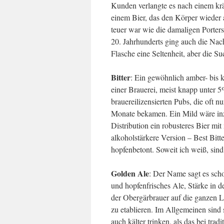
Kunden verlangte es nach einem krä
einem Bier, das den Körper wieder 
teuer war wie die damaligen Porter
20. Jahrhunderts ging auch die Nach
Flasche eine Seltenheit, aber die S
Bitter
: Ein gewöhnlich amber- bis k
einer Brauerei, meist knapp unter 
brauereilizensierten Pubs, die oft n
Monate bekamen. Ein Mild wäre inz
Distribution ein robusteres Bier mit
alkoholstärkere Version – Best Bit
hopfenbetont. Soweit ich weiß, sind 
Golden Ale
: Der Name sagt es schon
und hopfenfrisches Ale, Stärke in 
der Obergärbrauer auf die ganzen La
zu etablieren. Im Allgemeinen sind
auch kälter trinken, als das bei tradi