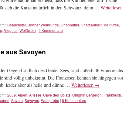
Argumentation lautet meist, dass die Kunden eher auf frische
ßt sich die Katze natürlich in den Schwanz, denn …
Weiterlesen
 mit
Beaucastel
,
Bonner Weinrunde
,
Chapoutier
,
Chateauneuf
,
de l'Oree
,
e
,
Viognier
,
Weißwein
|
9 Kommentare
ne aus Savoyen
der Gegend südlich des Genfer Sees, sind außerhalb Frankreichs
 Sie sind völlig unbekannt. Die Franzosen kennen sie hingegen vor
ub, leider aber als helle und dünne …
Weiterlesen
→
 mit
2009
,
Alpen
,
Altesse
,
Cave des Oblats
,
Chignin Bergeron
,
Frankreich
,
sanne
,
Savoie
,
Savoyen
,
Weinprobe
|
6 Kommentare