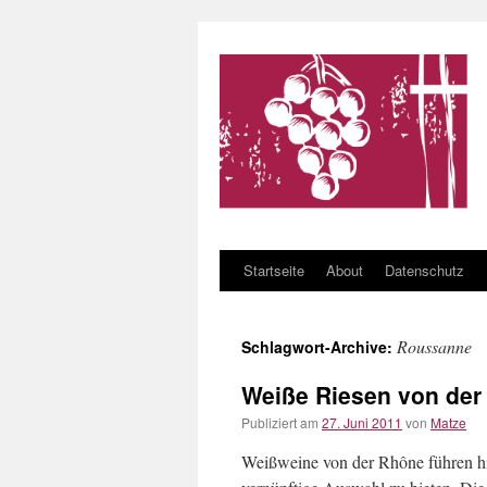
Startseite
About
Datenschutz
Zum Inhalt springen
Roussanne
Schlagwort-Archive:
Weiße Riesen von der
Publiziert am
27. Juni 2011
von
Matze
Weißweine von der Rhône führen hi