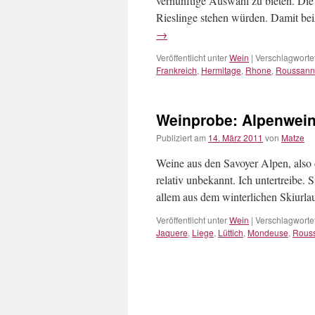
vernünftige Auswahl zu bieten. Die 
Rieslinge stehen würden. Damit bei
→
Veröffentlicht unter
Wein
|
Verschlagwortet
Frankreich
,
Hermitage
,
Rhone
,
Roussann
Weinprobe: Alpenwei
Publiziert am
14. März 2011
von
Matze
Weine aus den Savoyer Alpen, also 
relativ unbekannt. Ich untertreibe.
allem aus dem winterlichen Skiurla
Veröffentlicht unter
Wein
|
Verschlagwortet
Jaquere
,
Liege
,
Lüttich
,
Mondeuse
,
Rous