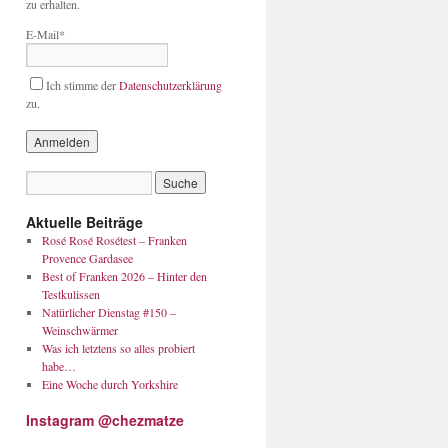
zu erhalten.
E-Mail*
Ich stimme der
Datenschutzerklärung
zu.
Aktuelle Beiträge
Rosé Rosé Rosétest – Franken
Provence Gardasee
Best of Franken 2026 – Hinter den
Testkulissen
Natürlicher Dienstag #150 –
Weinschwärmer
Was ich letztens so alles probiert
habe…
Eine Woche durch Yorkshire
Instagram @chezmatze