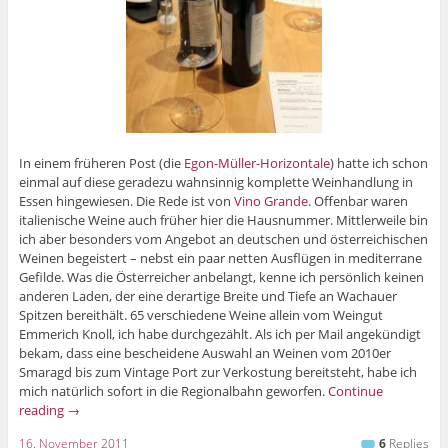
In einem früheren Post (die
Egon-Müller-Horizontale
) hatte ich schon
einmal auf diese geradezu wahnsinnig komplette Weinhandlung in
Essen hingewiesen. Die Rede ist von
Vino Grande
. Offenbar waren
italienische Weine auch früher hier die Hausnummer. Mittlerweile bin
ich aber besonders vom Angebot an deutschen und österreichischen
Weinen begeistert – nebst ein paar netten Ausflügen in mediterrane
Gefilde. Was die Österreicher anbelangt, kenne ich persönlich keinen
anderen Laden, der eine derartige Breite und Tiefe an Wachauer
Spitzen bereithält. 65 verschiedene Weine allein vom Weingut
Emmerich Knoll, ich habe durchgezählt. Als ich per Mail angekündigt
bekam, dass eine bescheidene Auswahl an Weinen vom 2010er
Smaragd bis zum Vintage Port zur Verkostung bereitsteht, habe ich
mich natürlich sofort in die Regionalbahn geworfen.
Continue
reading
→
16. November 2011
6
Replies