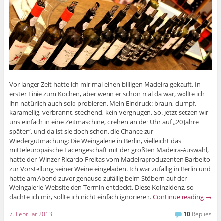
Vor langer Zeit hatte ich mir mal einen billigen Madeira gekauft. In
erster Linie zum Kochen, aber wenn er schon mal da war, wollte ich
ihn natürlich auch solo probieren. Mein Eindruck: braun, dumpf,
karamellig, verbrannt, stechend, kein Vergnügen. So. Jetzt setzen wir
uns einfach in eine Zeitmaschine, drehen an der Uhr auf „20 Jahre
später“, und da ist sie doch schon, die Chance zur
Wiedergutmachung: Die Weingalerie in Berlin, vielleicht das
mitteleuropäische Ladengeschäft mit der größten Madeira-Auswahl,
hatte den Winzer Ricardo Freitas vom Madeiraproduzenten Barbeito
zur Vorstellung seiner Weine eingeladen. Ich war zufällig in Berlin und
hatte am Abend zuvor genauso zufällig beim Stöbern auf der
Weingalerie-Website den Termin entdeckt. Diese Koinzidenz, so
dachte ich mir, sollte ich nicht einfach ignorieren.
Continue reading
→
7. Februar 2013
10
Replies