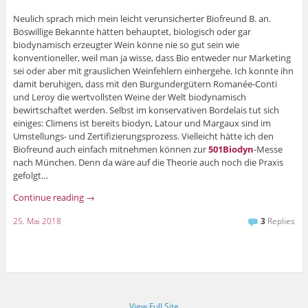
Neulich sprach mich mein leicht verunsicherter Biofreund B. an.
Böswillige Bekannte hätten behauptet, biologisch oder gar
biodynamisch erzeugter Wein könne nie so gut sein wie
konventioneller, weil man ja wisse, dass Bio entweder nur Marketing
sei oder aber mit grauslichen Weinfehlern einhergehe. Ich konnte ihn
damit beruhigen, dass mit den Burgundergütern Romanée-Conti
und Leroy die wertvollsten Weine der Welt biodynamisch
bewirtschaftet werden. Selbst im konservativen Bordelais tut sich
einiges: Climens ist bereits biodyn, Latour und Margaux sind im
Umstellungs- und Zertifizierungsprozess. Vielleicht hätte ich den
Biofreund auch einfach mitnehmen können zur
501Biodyn
-Messe
nach München. Denn da wäre auf die Theorie auch noch die Praxis
gefolgt…
Continue reading
→
25. Mai 2018
3
Replies
View Full Site