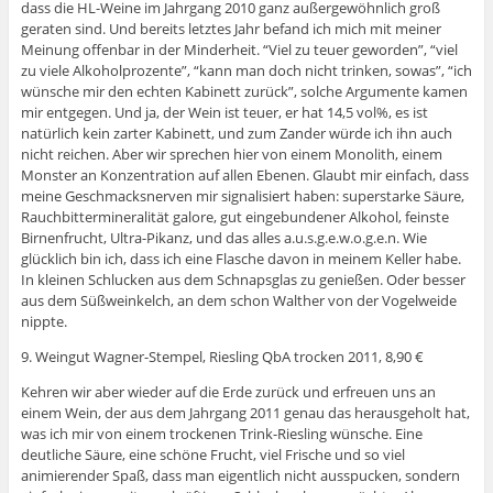
dass die HL-Weine im Jahrgang 2010 ganz außergewöhnlich groß
geraten sind. Und bereits letztes Jahr befand ich mich mit meiner
Meinung offenbar in der Minderheit. “Viel zu teuer geworden”, “viel
zu viele Alkoholprozente”, “kann man doch nicht trinken, sowas”, “ich
wünsche mir den echten Kabinett zurück”, solche Argumente kamen
mir entgegen. Und ja, der Wein ist teuer, er hat 14,5 vol%, es ist
natürlich kein zarter Kabinett, und zum Zander würde ich ihn auch
nicht reichen. Aber wir sprechen hier von einem Monolith, einem
Monster an Konzentration auf allen Ebenen. Glaubt mir einfach, dass
meine Geschmacksnerven mir signalisiert haben: superstarke Säure,
Rauchbittermineralität galore, gut eingebundener Alkohol, feinste
Birnenfrucht, Ultra-Pikanz, und das alles a.u.s.g.e.w.o.g.e.n. Wie
glücklich bin ich, dass ich eine Flasche davon in meinem Keller habe.
In kleinen Schlucken aus dem Schnapsglas zu genießen. Oder besser
aus dem Süßweinkelch, an dem schon Walther von der Vogelweide
nippte.
9. Weingut Wagner-Stempel, Riesling QbA trocken 2011, 8,90 €
Kehren wir aber wieder auf die Erde zurück und erfreuen uns an
einem Wein, der aus dem Jahrgang 2011 genau das herausgeholt hat,
was ich mir von einem trockenen Trink-Riesling wünsche. Eine
deutliche Säure, eine schöne Frucht, viel Frische und so viel
animierender Spaß, dass man eigentlich nicht ausspucken, sondern