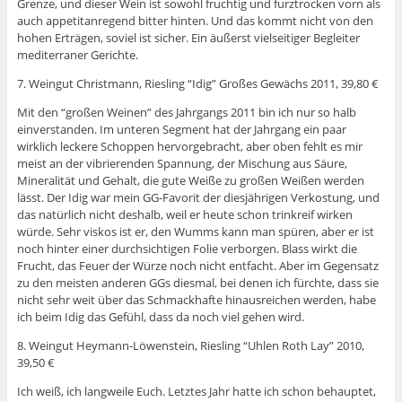
Grenze, und dieser Wein ist sowohl fruchtig und furztrocken vorn als
auch appetitanregend bitter hinten. Und das kommt nicht von den
hohen Erträgen, soviel ist sicher. Ein äußerst vielseitiger Begleiter
mediterraner Gerichte.
7. Weingut Christmann, Riesling “Idig” Großes Gewächs 2011, 39,80 €
Mit den “großen Weinen” des Jahrgangs 2011 bin ich nur so halb
einverstanden. Im unteren Segment hat der Jahrgang ein paar
wirklich leckere Schoppen hervorgebracht, aber oben fehlt es mir
meist an der vibrierenden Spannung, der Mischung aus Säure,
Mineralität und Gehalt, die gute Weiße zu großen Weißen werden
lässt. Der Idig war mein GG-Favorit der diesjährigen Verkostung, und
das natürlich nicht deshalb, weil er heute schon trinkreif wirken
würde. Sehr viskos ist er, den Wumms kann man spüren, aber er ist
noch hinter einer durchsichtigen Folie verborgen. Blass wirkt die
Frucht, das Feuer der Würze noch nicht entfacht. Aber im Gegensatz
zu den meisten anderen GGs diesmal, bei denen ich fürchte, dass sie
nicht sehr weit über das Schmackhafte hinausreichen werden, habe
ich beim Idig das Gefühl, dass da noch viel gehen wird.
8. Weingut Heymann-Löwenstein, Riesling “Uhlen Roth Lay” 2010,
39,50 €
Ich weiß, ich langweile Euch. Letztes Jahr hatte ich schon behauptet,