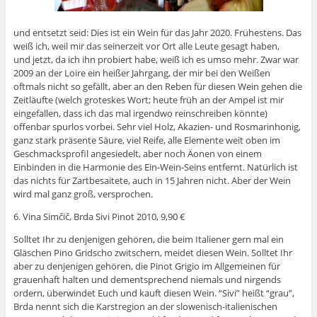
und entsetzt seid: Dies ist ein Wein für das Jahr 2020. Frühestens. Das
weiß ich, weil mir das seinerzeit vor Ort alle Leute gesagt haben,
und jetzt, da ich ihn probiert habe, weiß ich es umso mehr. Zwar war
2009 an der Loire ein heißer Jahrgang, der mir bei den Weißen
oftmals nicht so gefällt, aber an den Reben für diesen Wein gehen die
Zeitläufte (welch groteskes Wort; heute früh an der Ampel ist mir
eingefallen, dass ich das mal irgendwo reinschreiben könnte)
offenbar spurlos vorbei. Sehr viel Holz, Akazien- und Rosmarinhonig,
ganz stark präsente Säure, viel Reife, alle Elemente weit oben im
Geschmacksprofil angesiedelt, aber noch Äonen von einem
Einbinden in die Harmonie des Ein-Wein-Seins entfernt. Natürlich ist
das nichts für Zartbesaitete, auch in 15 Jahren nicht. Aber der Wein
wird mal ganz groß, versprochen.
6. Vina Simčič, Brda Sivi Pinot 2010, 9,90 €
Solltet Ihr zu denjenigen gehören, die beim Italiener gern mal ein
Gläschen Pino Gridscho zwitschern, meidet diesen Wein. Solltet Ihr
aber zu denjenigen gehören, die Pinot Grigio im Allgemeinen für
grauenhaft halten und dementsprechend niemals und nirgends
ordern, überwindet Euch und kauft diesen Wein. “Sivi” heißt “grau”,
Brda nennt sich die Karstregion an der slowenisch-italienischen