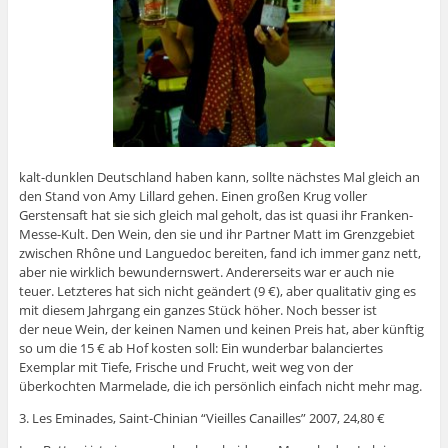
kalt-dunklen Deutschland haben kann, sollte nächstes Mal gleich an
den Stand von Amy Lillard gehen. Einen großen Krug voller
Gerstensaft hat sie sich gleich mal geholt, das ist quasi ihr Franken-
Messe-Kult. Den Wein, den sie und ihr Partner Matt im Grenzgebiet
zwischen Rhône und Languedoc bereiten, fand ich immer ganz nett,
aber nie wirklich bewundernswert. Andererseits war er auch nie
teuer. Letzteres hat sich nicht geändert (9 €), aber qualitativ ging es
mit diesem Jahrgang ein ganzes Stück höher. Noch besser ist
der neue Wein, der keinen Namen und keinen Preis hat, aber künftig
so um die 15 € ab Hof kosten soll: Ein wunderbar balanciertes
Exemplar mit Tiefe, Frische und Frucht, weit weg von der
überkochten Marmelade, die ich persönlich einfach nicht mehr mag.
3. Les Eminades, Saint-Chinian “Vieilles Canailles” 2007, 24,80 €