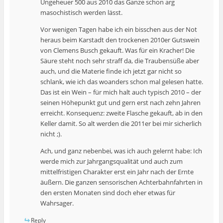
Ungeheuer 500 aus 2010 das Ganze schon arg
masochistisch werden lässt.
Vor wenigen Tagen habe ich ein bisschen aus der Not
heraus beim Karstadt den trockenen 2010er Gutswein
von Clemens Busch gekauft. Was für ein Kracher! Die
Säure steht noch sehr straff da, die Traubensüße aber
auch, und die Materie finde ich jetzt gar nicht so
schlank, wie ich das woanders schon mal gelesen hatte.
Das ist ein Wein – für mich halt auch typisch 2010 – der
seinen Höhepunkt gut und gern erst nach zehn Jahren
erreicht. Konsequenz: zweite Flasche gekauft, ab in den
Keller damit. So alt werden die 2011er bei mir sicherlich
nicht ;).
Ach, und ganz nebenbei, was ich auch gelernt habe: Ich
werde mich zur Jahrgangsqualität und auch zum
mittelfristigen Charakter erst ein Jahr nach der Ernte
äußern. Die ganzen sensorischen Achterbahnfahrten in
den ersten Monaten sind doch eher etwas für
Wahrsager.
Reply