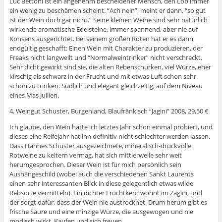
Luc Bettoni ist ein angenehm bescheidener Mensch, den Lob immer
ein wenig zu beschämen scheint. “Ach nein”, meint er dann, “so gut
ist der Wein doch gar nicht.” Seine kleinen Weine sind sehr natürlich
wirkende aromatische Edelsteine, immer spannend, aber nie auf
Konsens ausgerichtet. Bei seinem großen Roten hat er es dann
endgültig geschafft: Einen Wein mit Charakter zu produzieren, der
Freaks nicht langweilt und “Normalweintrinker” nicht verschreckt.
Sehr dicht gewirkt sind sie, die alten Rebenschurken, viel Würze, eher
kirschig als schwarz in der Frucht und mit etwas Luft schon sehr
schön zu trinken. Südlich und elegant gleichzeitig, auf dem Niveau
eines Mas Jullien.
4. Weingut Schuster, Burgenland, Blaufränkisch “Jagini” 2008, 29,50 €
Ich glaube, den Wein hatte ich letztes Jahr schon einmal probiert, und
dieses eine Reifejahr hat ihn definitiv nicht schlechter werden lassen.
Dass Hannes Schuster ausgezeichnete, mineralisch-druckvolle
Rotweine zu keltern vermag, hat sich mittlerweile sehr weit
herumgesprochen. Dieser Wein ist für mich persönlich sein
Aushängeschild (wobei auch die verschiedenen Sankt Laurents
einen sehr interessanten Blick in diese gelegentlich etwas wilde
Rebsorte vermitteln). Ein dichter Fruchtkern wohnt im Zagini, und
der sorgt dafür, dass der Wein nie austrocknet. Drum herum gibt es
frische Säure und eine minzige Würze, die ausgewogen und nie
modisch wirkt. Kaufen und sich freuen.