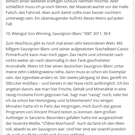
einfach einen weiteren kräftigen Schluck nehmen möchte. Aber
schließlich muss ich ja noch fahren, der Maserati wartet vor der Halle.
Falsch, das Fahrrad. Aber auch damit sollte man besser nüchtern
unterwegs sein. Ein überzeugender Auftritt dieses Weins auf jeden
Fall.
10. Weingut Von Winning, Sauvignon Blanc “500” 2011, 39 €
Zum Abschluss gibt es noch mal einen sehr besonderen Wein. Mit
billigem Sauvignon Blanc und seiner aufgesetzten Stachelbeer-Cassis-
Primärfrucht kann man mich jagen. Das riecht und schmeckt nach
nichts weiter als nach übermäßig in den Tank geschütteter
Aromahefe. Wenn ich hier einen deutschen Sauvignon Blanc unter
meine zehn Lieblingsweine reihe, dann muss es schon ein Exemplar
sein, das irgendwie anders ist. Der zweite Jahrgang ist dies, gereift im
500-Liter-Holzfass – und bereits in der Nase nicht aufdringlich. Ich bin
angetan davon, wie man hier Frische, Gehalt und Mineralität in eine
rassig-trockene Form gegossen hat. Sagt man “rassig” noch, oder bin
ich da schon bei Hemingway und Schlimmerem? Vor einigen
Monaten hatte ich in Paris das Vergnügen, mich durch das ganze
Programm von Vincent Pinard testen zu können, dem großen
Aufsteiger in Sancerre. Besonders gefallen hatte mir ausgerechnet
der teuerste Weiße, “Chêne Marchand”. Auch da fand ich den Wein
toll,
obwohl
es ein Sauvignon war. Und hier sind wir sowohl preislich
als auch qualitativ nicht weit davon entfernt.