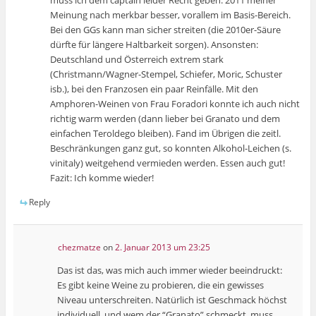
muss ich dem captain leider Recht geben: 2011 meiner
Meinung nach merkbar besser, vorallem im Basis-Bereich.
Bei den GGs kann man sicher streiten (die 2010er-Säure
dürfte für längere Haltbarkeit sorgen). Ansonsten:
Deutschland und Österreich extrem stark
(Christmann/Wagner-Stempel, Schiefer, Moric, Schuster
isb.), bei den Franzosen ein paar Reinfälle. Mit den
Amphoren-Weinen von Frau Foradori konnte ich auch nicht
richtig warm werden (dann lieber bei Granato und dem
einfachen Teroldego bleiben). Fand im Übrigen die zeitl.
Beschränkungen ganz gut, so konnten Alkohol-Leichen (s.
vinitaly) weitgehend vermieden werden. Essen auch gut!
Fazit: Ich komme wieder!
Reply
chezmatze
on
2. Januar 2013 um 23:25
Das ist das, was mich auch immer wieder beeindruckt:
Es gibt keine Weine zu probieren, die ein gewisses
Niveau unterschreiten. Natürlich ist Geschmack höchst
individuell, und wem der “Granato” schmeckt, muss