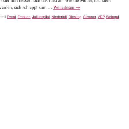
ch oder hört besser noch das Lied an. Wie die Mutter, nachdem
 werden, sich schleppt zum …
Weiterlesen
→
 mit
Event
,
Franken
,
Juliusspital
,
Niederfall
,
Riesling
,
Silvaner
,
VDP
,
Weingut