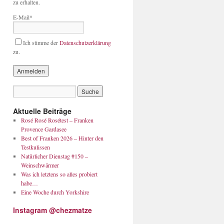
zu erhalten.
E-Mail*
Ich stimme der
Datenschutzerklärung
zu.
Aktuelle Beiträge
Rosé Rosé Rosétest – Franken
Provence Gardasee
Best of Franken 2026 – Hinter den
Testkulissen
Natürlicher Dienstag #150 –
Weinschwärmer
Was ich letztens so alles probiert
habe…
Eine Woche durch Yorkshire
Instagram @chezmatze