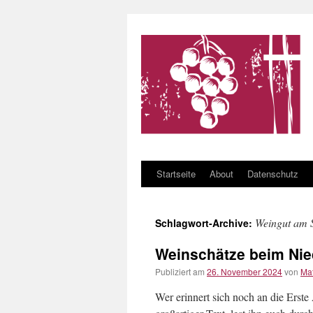
Startseite
About
Datenschutz
Zum Inhalt springen
Weingut am S
Schlagwort-Archive:
Weinschätze beim Nie
Publiziert am
26. November 2024
von
Ma
Wer erinnert sich noch an die Erst