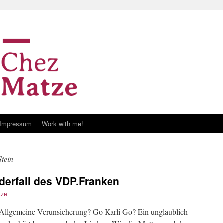
Impressum
Work with me!
tein
derfall des VDP.Franken
tze
e Allgemeine Verunsicherung? Go Karli Go? Ein unglaublich