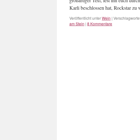
großartiger Text, lest ihn euch dur
Karli beschlossen hat, Rockstar zu
Veröffentlicht unter
Wein
|
Verschlagwortet
am Stein
|
8 Kommentare