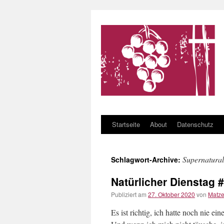
Startseite
About
Datenschutz
Zum Inhalt springen
Supernatural
Schlagwort-Archive:
Natürlicher Dienstag 
Publiziert am
27. Oktober 2020
von
Matz
Es ist richtig, ich hatte noch nie 