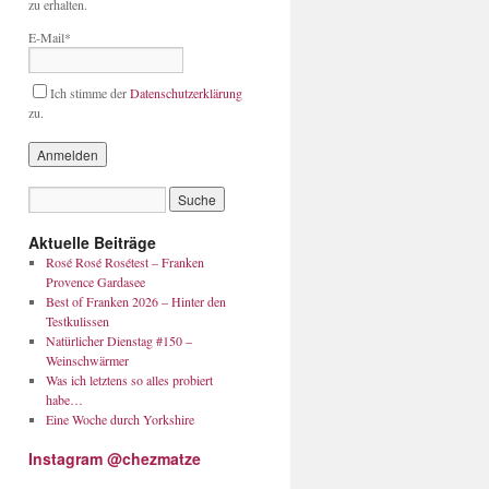
zu erhalten.
E-Mail*
Ich stimme der
Datenschutzerklärung
zu.
Aktuelle Beiträge
Rosé Rosé Rosétest – Franken
Provence Gardasee
Best of Franken 2026 – Hinter den
Testkulissen
Natürlicher Dienstag #150 –
Weinschwärmer
Was ich letztens so alles probiert
habe…
Eine Woche durch Yorkshire
Instagram @chezmatze