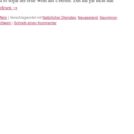
t es sogar der erste Wein aus Übersee. Das hat gar nicht mal
rlesen
→
Wein
|
Verschlagwortet mit
Natürlicher Dienstag
,
Neuseeland
,
Sauvignon
ißwein
|
Schreib einen Kommentar