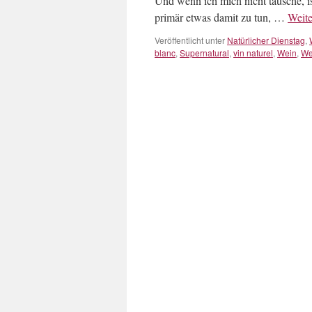
Und wenn ich mich nicht täusche, is
primär etwas damit zu tun, …
Weite
Veröffentlicht unter
Natürlicher Dienstag
,
blanc
,
Supernatural
,
vin naturel
,
Wein
,
We