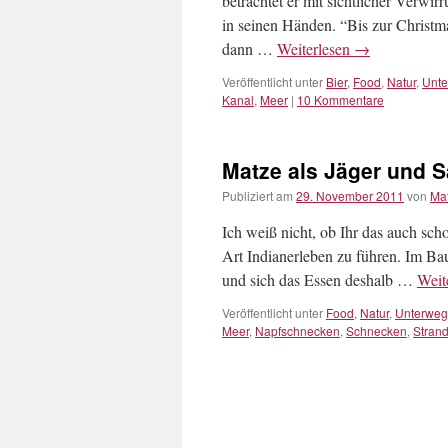
betrachtet er mit sichtlicher Verw
in seinen Händen. “Bis zur Christma
dann …
Weiterlesen
→
Veröffentlicht unter
Bier
,
Food
,
Natur
,
Unt
Kanal
,
Meer
|
10 Kommentare
Matze als Jäger und 
Publiziert am
29. November 2011
von
Ma
Ich weiß nicht, ob Ihr das auch scho
Art Indianerleben zu führen. Im Ba
und sich das Essen deshalb …
Weit
Veröffentlicht unter
Food
,
Natur
,
Unterweg
Meer
,
Napfschnecken
,
Schnecken
,
Stran