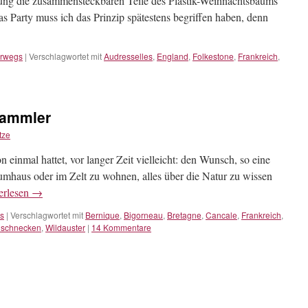
irrung die zusammensteckbaren Teile des Plastik-Weihnachtsbaums
s Party muss ich das Prinzip spätestens begriffen haben, denn
erwegs
|
Verschlagwortet mit
Audresselles
,
England
,
Folkestone
,
Frankreich
,
Sammler
tze
n einmal hattet, vor langer Zeit vielleicht: den Wunsch, so eine
umhaus oder im Zelt zu wohnen, alles über die Natur zu wissen
erlesen
→
s
|
Verschlagwortet mit
Bernique
,
Bigorneau
,
Bretagne
,
Cancale
,
Frankreich
,
dschnecken
,
Wildauster
|
14 Kommentare