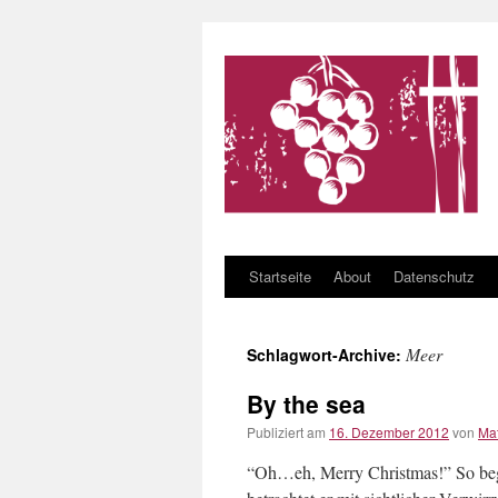
Startseite
About
Datenschutz
Zum Inhalt springen
Meer
Schlagwort-Archive:
By the sea
Publiziert am
16. Dezember 2012
von
Ma
“Oh…eh, Merry Christmas!” So begrü