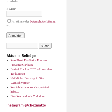
zu erhalten.
E-Mail*
Ich stimme der
Datenschutzerklärung
zu.
Aktuelle Beiträge
Rosé Rosé Rosétest – Franken
Provence Gardasee
Best of Franken 2026 – Hinter den
Testkulissen
Natürlicher Dienstag #150 –
Weinschwärmer
Was ich letztens so alles probiert
habe…
Eine Woche durch Yorkshire
Instagram @chezmatze