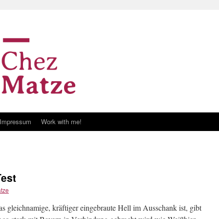
Impressum
Work with me!
Test
tze
 gleichnamige, kräftiger eingebraute Hell im Ausschank ist, gibt