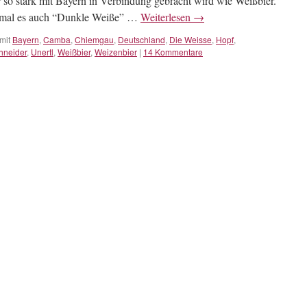
r so stark mit Bayern in Verbindung gebracht wird wie Weißbier.
 zumal es auch “Dunkle Weiße” …
Weiterlesen
→
mit
Bayern
,
Camba
,
Chiemgau
,
Deutschland
,
Die Weisse
,
Hopf
,
hneider
,
Unertl
,
Weißbier
,
Weizenbier
|
14 Kommentare