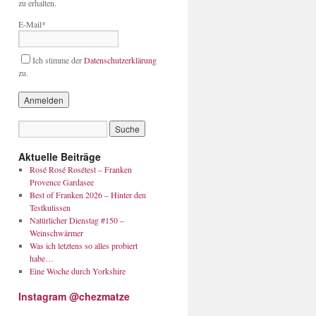
zu erhalten.
E-Mail*
Ich stimme der
Datenschutzerklärung
zu.
Aktuelle Beiträge
Rosé Rosé Rosétest – Franken
Provence Gardasee
Best of Franken 2026 – Hinter den
Testkulissen
Natürlicher Dienstag #150 –
Weinschwärmer
Was ich letztens so alles probiert
habe…
Eine Woche durch Yorkshire
Instagram @chezmatze