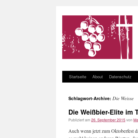
Startseite
About
Datenschutz
Zum Inhalt springen
Die Weisse
Schlagwort-Archive:
Die Weißbier-Elite im 
Publiziert am
26. September 2015
von
Ma
Auch wenn jetzt zum Oktoberfest das