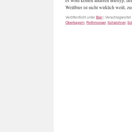
es wohl keinen anderen Biertyp, de
Weißbier ist nicht wirklich weiß,
Veröffentlicht unter
Bier
|
Verschlagwortet 
Oberbayern
,
Rothmooser
,
Schalchner
,
Sc