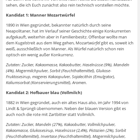
sehen, die ich Euch zunächst also rein technisch vorstellen möchte.
Kandidat 1: Manner Mozartwürfel
1890 in Wien gegründet, bekannter natürlich durch seine
Neapolitaner, hat im Verlauf seiner Geschichte einige Konkurrenten
aufgekauft, weiterhin aber in Familienbesitz. Offenbar wollte man
dem Kugelstreit aus dem Weg gehen, Mozart
würfel
gibt es, soweit ich
weiß, ausschließlich von Manner. Als Würfel natürlich schon rein
optisch ein wenig außer Konkurrenz.
Zutaten: Zucker, Kakaomasse, Kakaobutter, Haselnüsse (9%), Mandeln
(4%), Magermilchpulver, Sorbit (Feuchthaltemittel), Glukose-
Fruktosesirup, mageres Kakaopulver, Sojalecithin (Emulgator),
Kaliumsorbat (Konservierungsmittel), Aromen.
Kandidat 2: Hofbauer blau (Vollmilch)
1882 in Wien gegründet, auch ein altes Haus also, im Jahr 1994 von
Lindt & Sprüngli übernommen. Neben der blauen Version gibt es
auch noch die rote mit Zartbitter statt Vollmilch.
Zutaten: Zucker, Mandeln (27%), Kakaobutter, Vollmilchpulver,
Kakaomasse, Glukosesirup, Haselnüsse (2,4%), Pistazien (2%), Sorbit
(Feuchthaltemittel), Invertase (Feuchthaltemittel), Magermilchpulver,