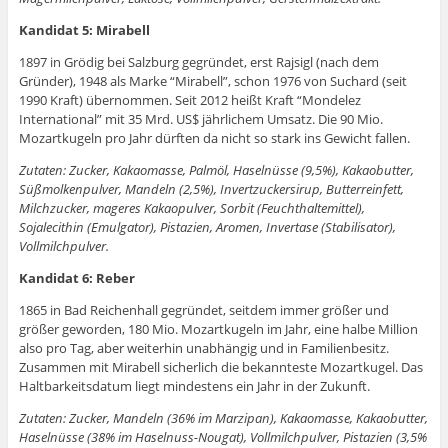
Kandidat 5: Mirabell
1897 in Grödig bei Salzburg gegründet, erst Rajsigl (nach dem
Gründer), 1948 als Marke “Mirabell”, schon 1976 von Suchard (seit
1990 Kraft) übernommen. Seit 2012 heißt Kraft “Mondelez
International” mit 35 Mrd. US$ jährlichem Umsatz. Die 90 Mio.
Mozartkugeln pro Jahr dürften da nicht so stark ins Gewicht fallen.
Zutaten: Zucker, Kakaomasse, Palmöl, Haselnüsse (9,5%), Kakaobutter,
Süßmolkenpulver, Mandeln (2,5%), Invertzuckersirup, Butterreinfett,
Milchzucker, mageres Kakaopulver, Sorbit (Feuchthaltemittel),
Sojalecithin (Emulgator), Pistazien, Aromen, Invertase (Stabilisator),
Vollmilchpulver.
Kandidat 6: Reber
1865 in Bad Reichenhall gegründet, seitdem immer größer und
größer geworden, 180 Mio. Mozartkugeln im Jahr, eine halbe Million
also pro Tag, aber weiterhin unabhängig und in Familienbesitz.
Zusammen mit Mirabell sicherlich die bekannteste Mozartkugel. Das
Haltbarkeitsdatum liegt mindestens ein Jahr in der Zukunft.
Zutaten: Zucker, Mandeln (36% im Marzipan), Kakaomasse, Kakaobutter,
Haselnüsse (38% im Haselnuss-Nougat), Vollmilchpulver, Pistazien (3,5%