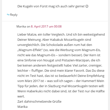
Die Kugeln von Fürst mag ich auch sehr gerne! 😉
Reply
Marika
on
8. April 2017 um 00:08
Lieber Matze, ein toller Vergleich. Und ich bin weitestgehend
Deiner Meinung. Aber Habakuk Mozartkugeln sind
unvergleichlich. Die Schokolade außen rum hat den
„Magnum-Effekt” (so, wie die Werbung vom Magnum-Eis,
nicht wie das Magnum-Eis – sondern besser). Der Kern ist
eine Sinfonie von Nougat und Pistazien-Marzipan, die ich
bei keinen anderem festgestellt habe: Viel zarter, cremiger,
leichter – fluffiger. Die sind mein klarer Favorit. Das Du diese
nicht im Test hast, das ist so bedauerlich! Deine Empfehlung
vom März 2017 ist – was soll ich sagen – der Hammer!! Mein
Tipp für jeden, der in Slazburg mal Mozartkugeln testen will:
Wenn Haberkuks nicht dabei sind, ist der Test nur die Hälfte
wert.
Zart dahinschmelzende Grüße
Marika