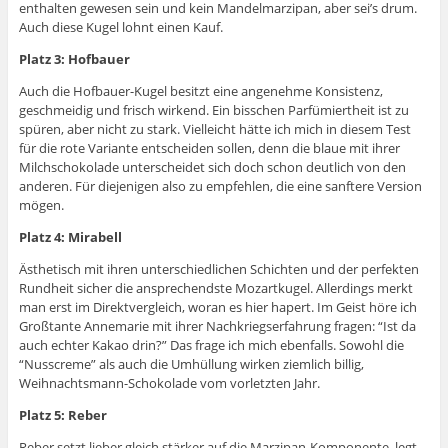
enthalten gewesen sein und kein Mandelmarzipan, aber sei’s drum.
Auch diese Kugel lohnt einen Kauf.
Platz 3: Hofbauer
Auch die Hofbauer-Kugel besitzt eine angenehme Konsistenz,
geschmeidig und frisch wirkend. Ein bisschen Parfümiertheit ist zu
spüren, aber nicht zu stark. Vielleicht hätte ich mich in diesem Test
für die rote Variante entscheiden sollen, denn die blaue mit ihrer
Milchschokolade unterscheidet sich doch schon deutlich von den
anderen. Für diejenigen also zu empfehlen, die eine sanftere Version
mögen.
Platz 4: Mirabell
Ästhetisch mit ihren unterschiedlichen Schichten und der perfekten
Rundheit sicher die ansprechendste Mozartkugel. Allerdings merkt
man erst im Direktvergleich, woran es hier hapert. Im Geist höre ich
Großtante Annemarie mit ihrer Nachkriegserfahrung fragen: “Ist da
auch echter Kakao drin?” Das frage ich mich ebenfalls. Sowohl die
“Nusscreme” als auch die Umhüllung wirken ziemlich billig,
Weihnachtsmann-Schokolade vom vorletzten Jahr.
Platz 5: Reber
Reber setzt lieber gleich stärker auf die Marzipan-Komponente, legt