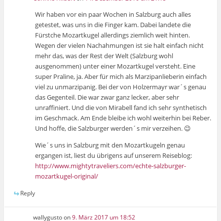
Wir haben vor ein paar Wochen in Salzburg auch alles
getestet, was uns in die Finger kam. Dabei landete die
Fürstche Mozartkugel allerdings ziemlich weit hinten.
Wegen der vielen Nachahmungen ist sie halt einfach nicht
mehr das, was der Rest der Welt (Salzburg wohl
ausgenommen) unter einer Mozartkugel versteht. Eine
super Praline, ja. Aber für mich als Marzipanlieberin einfach
viel zu unmarzipanig. Bei der von Holzermayr war´s genau
das Gegenteil. Die war zwar ganz lecker, aber sehr
unraffiniert. Und die von Mirabell fand ich sehr synthetisch
im Geschmack. Am Ende bleibe ich wohl weiterhin bei Reber.
Und hoffe, die Salzburger werden´s mir verzeihen. 😉
Wie´s uns in Salzburg mit den Mozartkugeln genau
ergangen ist, liest du übrigens auf unserem Reiseblog:
http://www.mightytraveliers.com/echte-salzburger-
mozartkugel-original/
Reply
wallygusto
on
9. März 2017 um 18:52