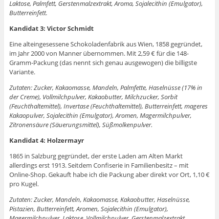
Laktose, Palmfett, Gerstenmalzextrakt, Aroma, Sojalecithin (Emulgator),
Butterreinfett.
Kandidat 3: Victor Schmidt
Eine alteingesessene Schokoladenfabrik aus Wien, 1858 gegründet,
im Jahr 2000 von Manner übernommen. Mit 2,59 € für die 148-
Gramm-Packung (das nennt sich genau ausgewogen) die billigste
Variante.
Zutaten: Zucker, Kakaomasse, Mandeln, Palmfette, Haselnüsse (17% in
der Creme), Vollmilchpulver, Kakaobutter, Milchzucker, Sorbit
(Feuchthaltemittel), Invertase (Feuchthaltemittel), Butterreinfett, mageres
Kakaopulver, Sojalecithin (Emulgator), Aromen, Magermilchpulver,
Zitronensäure (Säuerungsmittel), Süßmolkenpulver.
Kandidat 4: Holzermayr
1865 in Salzburg gegründet, der erste Laden am Alten Markt
allerdings erst 1913. Seitdem Confiserie in Familienbesitz – mit
Online-Shop. Gekauft habe ich die Packung aber direkt vor Ort, 1,10 €
pro Kugel.
Zutaten: Zucker, Mandeln, Kakaomasse, Kakaobutter, Haselnüsse,
Pistazien, Butterreinfett, Aromen, Sojalecithin (Emulgator),
Magermilchpulver, Laktose, Vollmilchpulver, Gerstenmalzextrakt.