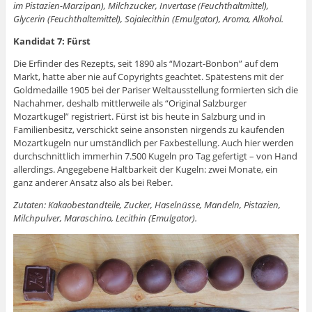
im Pistazien-Marzipan), Milchzucker, Invertase (Feuchthaltmittel),
Glycerin (Feuchthaltemittel), Sojalecithin (Emulgator), Aroma, Alkohol.
Kandidat 7: Fürst
Die Erfinder des Rezepts, seit 1890 als “Mozart-Bonbon” auf dem
Markt, hatte aber nie auf Copyrights geachtet. Spätestens mit der
Goldmedaille 1905 bei der Pariser Weltausstellung formierten sich die
Nachahmer, deshalb mittlerweile als “Original Salzburger
Mozartkugel” registriert. Fürst ist bis heute in Salzburg und in
Familienbesitz, verschickt seine ansonsten nirgends zu kaufenden
Mozartkugeln nur umständlich per Faxbestellung. Auch hier werden
durchschnittlich immerhin 7.500 Kugeln pro Tag gefertigt – von Hand
allerdings. Angegebene Haltbarkeit der Kugeln: zwei Monate, ein
ganz anderer Ansatz also als bei Reber.
Zutaten: Kakaobestandteile, Zucker, Haselnüsse, Mandeln, Pistazien,
Milchpulver, Maraschino, Lecithin (Emulgator).