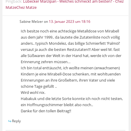
Pingback:
Lübecker Marzipan - Welches schmeckt am besten? - Chez
MatzeChez Matze
Sabine Melzer
on
13. Januar 2023 um 18:16
Ich besitze noch eine achteckige Metalldose von Mirabell
aus dem Jahr 1999.. da lautete die Zutatenliste noch völlig
anders.. typisch Mondelez, das billige Schmierfett ‘Palmöl’
versaut ja auch die besten Restzutaten!!! Aber weil M. fast
alle Süßwaren der Welt in der Hand hat, werde ich von der
Erinnerung zehren müssen…
Ich bin total enttäuscht, ich wollte meinen (erwachsenen)
Kindern je eine Mirabell-Dose schenken, mit wohltuenden
Erinnerungen an ihre Großeltern, ihren Vater und viele
schöne Tage gefüllt ..
Wird wohl nix.
Habakuk und die letzte Sorte konnte ich noch nicht testen,
ein Hoffnungsschimmer bleibt also noch..
Danke für den tollen Beitrag!!
Reply