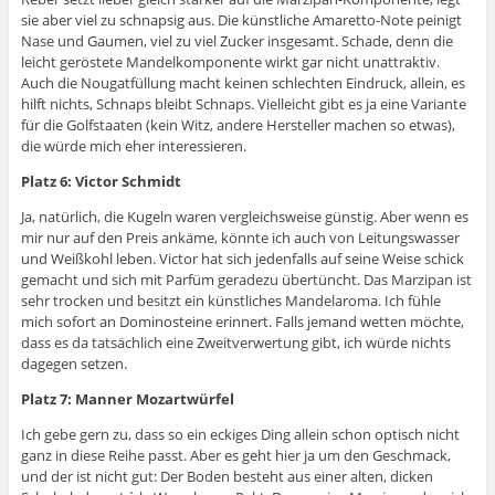
sie aber viel zu schnapsig aus. Die künstliche Amaretto-Note peinigt
Nase und Gaumen, viel zu viel Zucker insgesamt. Schade, denn die
leicht geröstete Mandelkomponente wirkt gar nicht unattraktiv.
Auch die Nougatfüllung macht keinen schlechten Eindruck, allein, es
hilft nichts, Schnaps bleibt Schnaps. Vielleicht gibt es ja eine Variante
für die Golfstaaten (kein Witz, andere Hersteller machen so etwas),
die würde mich eher interessieren.
Platz 6: Victor Schmidt
Ja, natürlich, die Kugeln waren vergleichsweise günstig. Aber wenn es
mir nur auf den Preis ankäme, könnte ich auch von Leitungswasser
und Weißkohl leben. Victor hat sich jedenfalls auf seine Weise schick
gemacht und sich mit Parfüm geradezu übertüncht. Das Marzipan ist
sehr trocken und besitzt ein künstliches Mandelaroma. Ich fühle
mich sofort an Dominosteine erinnert. Falls jemand wetten möchte,
dass es da tatsächlich eine Zweitverwertung gibt, ich würde nichts
dagegen setzen.
Platz 7: Manner Mozartwürfel
Ich gebe gern zu, dass so ein eckiges Ding allein schon optisch nicht
ganz in diese Reihe passt. Aber es geht hier ja um den Geschmack,
und der ist nicht gut: Der Boden besteht aus einer alten, dicken