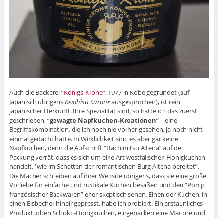
Auch die Bäckerei “
Königs-Krone
“, 1977 in Kobe gegründet (auf
Japanisch übrigens
Kēnihisu Kurōne
ausgesprochen), ist rein
japanischer Herkunft. Ihre Spezialität sind, so hatte ich das zuerst
geschrieben, “
gewagte Napfkuchen-Kreationen
” – eine
Begriffskombination, die ich noch nie vorher gesehen, ja noch nicht
einmal gedacht hatte. In Wirklichkeit sind es aber gar keine
Napfkuchen, denn die Aufschrift “Hachimitsu Altena” auf der
Packung verrät, dass es sich um eine Art westfälischen Honigkuchen
handelt, “wie im Schatten der romantischen Burg Altena bereitet”.
Die Macher schreiben auf ihrer Website übrigens, dass sie eine große
Vorliebe für einfache und rustikale Kuchen besäßen und den “Pomp
französischer Backwaren” eher skeptisch sehen. Einen der Kuchen, in
einen Eisbecher hineingepresst, habe ich probiert. Ein erstaunliches
Produkt: oben Schoko-Honigkuchen, eingebacken eine Marone und