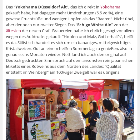
Das “
Yokohama Düsseldorf Alt
“, das ich direkt in
Yokohama
gekauft habe, hat dagegen mehr Umdrehungen (5,5 vol%), eine
gewisse Fruchtsüße und weniger Hopfen als das “Baeren”. Nicht übel,
aber dennoch nur zweiter Sieger. Das “
Echigo White Ale
” von der
ältesten
der neuen Craft-Brauereien habe ich ehrlich gesagt vor allem
wegen des Aufdrucks gekauft: “Hopfen und Malz, Gott erhalt’s”, heißt
es da. Stilistisch handelt es sich um ein bananiges, mittelgewichtiges
Kristallweizen. Gut an einem heißen Sommertag zu genießen, also in
genau sechs Monaten wieder. Nett fand ich auch den original auf
Deutsch gedruckten Sinnspruch auf dem ansonsten rein japanischen
Etiketts eines Rotweins aus dem Norden des Landes: “Qualität
entsteht im Weinberg!” Ein 100%iger Zweigelt war es übrigens.