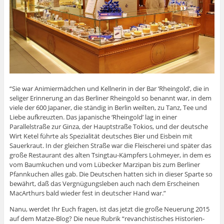
“Sie war Animiermädchen und Kellnerin in der Bar ‘Rheingold’, die in
seliger Erinnerung an das Berliner Rheingold so benannt war, in dem
viele der 600 Japaner, die ständig in Berlin weilten, zu Tanz, Tee und
Liebe aufkreuzten. Das japanische ‘Rheingold’ lag in einer
Parallelstraße zur Ginza, der Hauptstraße Tokios, und der deutsche
Wirt Ketel führte als Spezialität deutsches Bier und Eisbein mit
Sauerkraut. In der gleichen Straße war die Fleischerei und später das
große Restaurant des alten Tsingtau-Kämpfers Lohmeyer, in dem es
vom Baumkuchen und vom Lübecker Marzipan bis zum Berliner
Pfannkuchen alles gab. Die Deutschen hatten sich in dieser Sparte so
bewährt, daß das Vergnügungsleben auch nach dem Erscheinen
MacArthurs bald wieder fest in deutscher Hand war.”
Nanu, werdet Ihr Euch fragen, ist das jetzt die große Neuerung 2015
auf dem Matze-Blog? Die neue Rubrik “revanchistisches Historien-