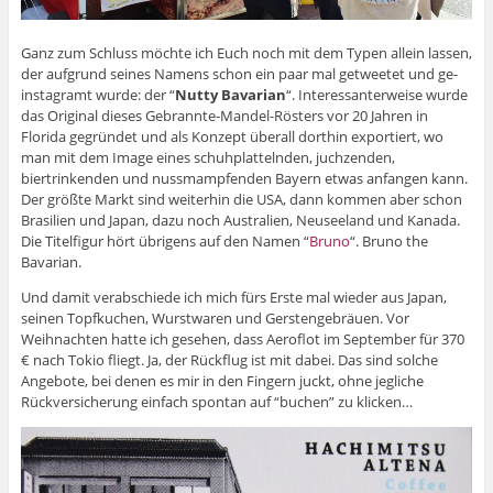
Ganz zum Schluss möchte ich Euch noch mit dem Typen allein lassen,
der aufgrund seines Namens schon ein paar mal getweetet und ge-
instagramt wurde: der “
Nutty Bavarian
“. Interessanterweise wurde
das Original dieses Gebrannte-Mandel-Rösters vor 20 Jahren in
Florida gegründet und als Konzept überall dorthin exportiert, wo
man mit dem Image eines schuhplattelnden, juchzenden,
biertrinkenden und nussmampfenden Bayern etwas anfangen kann.
Der größte Markt sind weiterhin die USA, dann kommen aber schon
Brasilien und Japan, dazu noch Australien, Neuseeland und Kanada.
Die Titelfigur hört übrigens auf den Namen “
Bruno
“. Bruno the
Bavarian.
Und damit verabschiede ich mich fürs Erste mal wieder aus Japan,
seinen Topfkuchen, Wurstwaren und Gerstengebräuen. Vor
Weihnachten hatte ich gesehen, dass Aeroflot im September für 370
€ nach Tokio fliegt. Ja, der Rückflug ist mit dabei. Das sind solche
Angebote, bei denen es mir in den Fingern juckt, ohne jegliche
Rückversicherung einfach spontan auf “buchen” zu klicken…