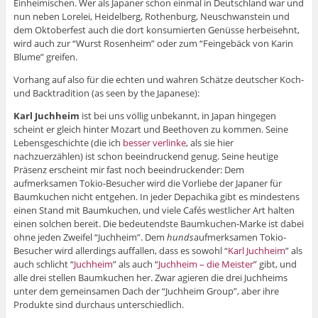
Einheimischen. Wer als Japaner schon einmal in Deutschland war und
nun neben Lorelei, Heidelberg, Rothenburg, Neuschwanstein und
dem Oktoberfest auch die dort konsumierten Genüsse herbeisehnt,
wird auch zur “Wurst Rosenheim” oder zum “Feingebäck von Karin
Blume” greifen.
Vorhang auf also für die echten und wahren Schätze deutscher Koch-
und Backtradition (as seen by the Japanese):
Karl Juchheim
ist bei uns völlig unbekannt, in Japan hingegen
scheint er gleich hinter Mozart und Beethoven zu kommen. Seine
Lebensgeschichte (die ich
besser verlinke
, als sie hier
nachzuerzählen) ist schon beeindruckend genug. Seine heutige
Präsenz erscheint mir fast noch beeindruckender: Dem
aufmerksamen Tokio-Besucher wird die Vorliebe der Japaner für
Baumkuchen nicht entgehen. In jeder Depachika gibt es mindestens
einen Stand mit Baumkuchen, und viele Cafés westlicher Art halten
einen solchen bereit. Die bedeutendste Baumkuchen-Marke ist dabei
ohne jeden Zweifel “Juchheim”. Dem
hunds
aufmerksamen Tokio-
Besucher wird allerdings auffallen, dass es sowohl “
Karl Juchheim
” als
auch schlicht “
Juchheim
” als auch “
Juchheim – die Meister
” gibt, und
alle drei stellen Baumkuchen her. Zwar agieren die drei Juchheims
unter dem gemeinsamen Dach der “Juchheim Group”, aber ihre
Produkte sind durchaus unterschiedlich.