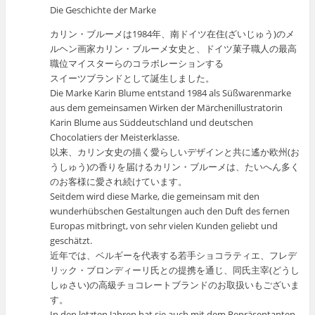
Die Geschichte der Marke
カリン・ブルーメは1984年、南ドイツ在住(ざいじゅう)のメ
ルヘン画家カリン・ブルーメ女史と、ドイツ菓子職人の最高
職位マイスターらのコラボレーションする
スイーツブランドとして誕生しました。
Die Marke Karin Blume entstand 1984 als Süßwarenmarke
aus dem gemeinsamen Wirken der Märchenillustratorin
Karin Blume aus Süddeutschland und deutschen
Chocolatiers der Meisterklasse.
以来、カリン女史の描く愛らしいデザインと共に遙か欧州(お
うしゅう)の香りを届けるカリン・ブルーメは、たいへん多く
のお客様に愛され続けています。
Seitdem wird diese Marke, die gemeinsam mit den
wunderhübschen Gestaltungen auch den Duft des fernen
Europas mitbringt, von sehr vielen Kunden geliebt und
geschätzt.
近年では、ベルギーを代表する若手ショコラティエ、フレデ
リック・ブロンディーリ氏との提携を通じ、同氏主宰(どうし
しゅさい)の高級チョコレートブランドのお取扱いもございま
す。
In den letzten Jahren hat sie auch mit dem Repräsentanten