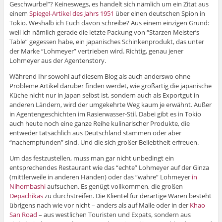
Geschwurbel”? Keineswegs, es handelt sich nämlich um ein Zitat aus
einem
Spiegel-Artikel des Jahrs 1951
über einen deutschen Spion in
Tokio. Weshalb ich Euch davon schreibe? Aus einem einzigen Grund:
weil ich nämlich gerade die letzte Packung von “Starzen Meister’s
Table” gegessen habe, ein japanisches Schinkenprodukt, das unter
der Marke “Lohmeyer” vertrieben wird. Richtig, genau jener
Lohmeyer aus der Agentenstory.
Während Ihr sowohl auf diesem Blog als auch anderswo ohne
Probleme Artikel darüber finden werdet, wie großartig die japanische
Küche nicht nur in Japan selbst ist, sondern auch als Exportgut in
anderen Ländern, wird der umgekehrte Weg kaum je erwähnt. Außer
in Agentengeschichten im Rasierwasser-Stil. Dabei gibt es in Tokio
auch heute noch eine ganze Reihe kulinarischer Produkte, die
entweder tatsächlich aus Deutschland stammen oder aber
“nachempfunden” sind. Und die sich großer Beliebtheit erfreuen.
Um das festzustellen, muss man gar nicht unbedingt ein
entsprechendes Restaurant wie das “echte” Lohmeyer auf der Ginza
(mittlerweile in anderen Händen) oder das “wahre” Lohmeyer
in
Nihombashi
aufsuchen. Es genügt vollkommen, die großen
Depachikas
zu durchstreifen. Die Klientel für derartige Waren besteht
übrigens nach wie vor nicht – anders als auf Malle oder in der
Khao
San Road
– aus westlichen Touristen und Expats, sondern aus