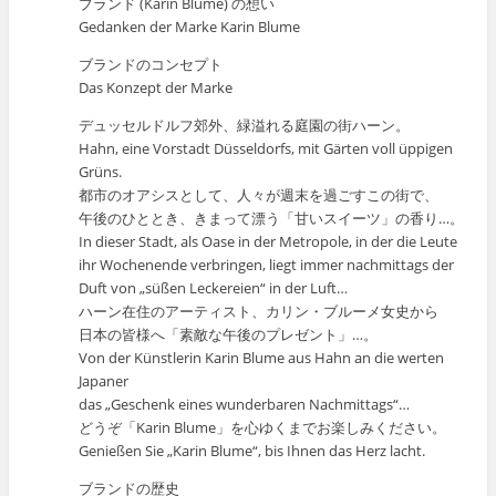
ブランド (Karin Blume) の想い
Gedanken der Marke Karin Blume
ブランドのコンセプト
Das Konzept der Marke
デュッセルドルフ郊外、緑溢れる庭園の街ハーン。
Hahn, eine Vorstadt Düsseldorfs, mit Gärten voll üppigen
Grüns.
都市のオアシスとして、人々が週末を過ごすこの街で、
午後のひととき、きまって漂う「甘いスイーツ」の香り…。
In dieser Stadt, als Oase in der Metropole, in der die Leute
ihr Wochenende verbringen, liegt immer nachmittags der
Duft von „süßen Leckereien“ in der Luft…
ハーン在住のアーティスト、カリン・ブルーメ女史から
日本の皆様へ「素敵な午後のプレゼント」…。
Von der Künstlerin Karin Blume aus Hahn an die werten
Japaner
das „Geschenk eines wunderbaren Nachmittags“…
どうぞ「Karin Blume」を心ゆくまでお楽しみください。
Genießen Sie „Karin Blume“, bis Ihnen das Herz lacht.
ブランドの歴史