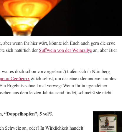
e, aber wenn Ihr hier wärt, könnte ich Euch auch gern die erste
öte sich natürlich der
Suffwein von der Weinrallye
an, aber Bier
war es doch schon vorvorgestern?) trafen sich in Nürnberg
риан
Сеибертх
& ich selbst, um das eine oder andere harmlos
Ein Ergebnis schnell mal vorweg: Wenn Ihr in irgendeiner
schen aus dem letzten Jahrtausend findet, schmeißt sie nicht
en, “Doppelhopfen”, 5 vol%
ach Schweiz an, oder? In Wirklichkeit handelt