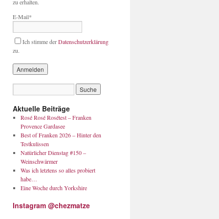
zu erhalten.
E-Mail*
Ich stimme der
Datenschutzerklärung
zu.
Aktuelle Beiträge
Rosé Rosé Rosétest – Franken
Provence Gardasee
Best of Franken 2026 – Hinter den
Testkulissen
Natürlicher Dienstag #150 –
Weinschwärmer
Was ich letztens so alles probiert
habe…
Eine Woche durch Yorkshire
Instagram @chezmatze