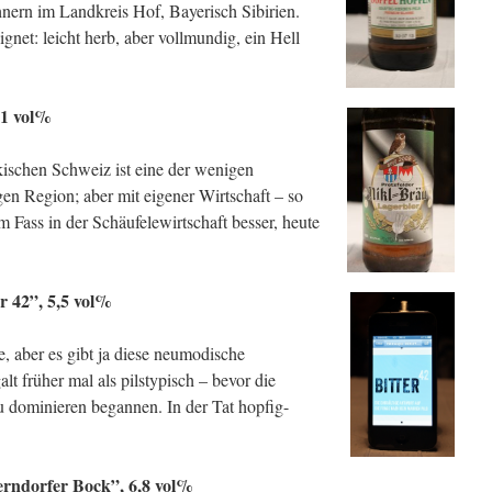
nern im Landkreis Hof, Bayerisch Sibirien.
ignet: leicht herb, aber vollmundig, ein Hell
,1 vol%
kischen Schweiz ist eine der wenigen
n Region; aber mit eigener Wirtschaft – so
om Fass in der Schäufelewirtschaft besser, heute
r 42”, 5,5 vol%
he, aber es gibt ja diese neumodische
alt früher mal als pilstypisch – bevor die
 dominieren begannen. In der Tat hopfig-
erndorfer Bock”, 6,8 vol%