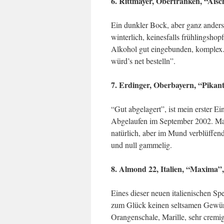
6. Rittmayer, Oberfranken, “Aisc
Ein dunkler Bock, aber ganz anders
winterlich, keinesfalls frühlingsho
Alkohol gut eingebunden, komplex. I
würd’s net bestelln”.
7. Erdinger, Oberbayern, “Pikant
“Gut abgelagert”, ist mein erster Ei
Abgelaufen im September 2002. Mah
natürlich, aber im Mund verblüffend
und null gammelig.
8. Almond 22, Italien, “Maxima”,
Eines dieser neuen italienischen Spe
zum Glück keinen seltsamen Gewürz
Orangenschale, Marille, sehr cremi