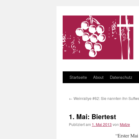
Startseite
About
Datenschutz
Zum Inhalt springen
←
Weinrallye #62: Sie nannten ihn Suffw
1. Mai: Biertest
Publiziert am
1. Mai 2013
von
Matze
“Erster Mai 