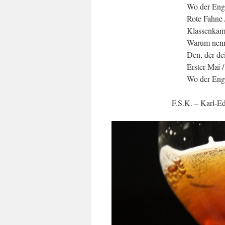
Wo der Enge
Rote Fahne /
Klassenkamp
Warum nenn
Den, der de
Erster Mai /
Wo der Enge
F.S.K. – Karl-Ed