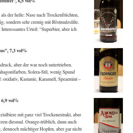
hbüffel”, 6,5 vol%
 als der helle: Nase nach Trockenfrüchten,
pfig, sondern sehr cremig mit Röstmalzsüße.
nteressantes Urteil: “Superbier, aber ich
us”, 7,3 vol%
ndruck, aber der war noch untertrieben.
agonifarben, Solera-Stil, wenig Spund
: oxidativ, Kastanie, Karamell, Spearmint –
 6,9 vol%
zialbiere mit ganz viel Trockenextrakt, aber
en diesmal. Orange-trüblich, dann auch
g, dennoch mächtiger Hopfen, aber gar nicht