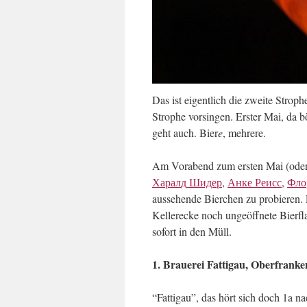
Das ist eigentlich die zweite Stroph
Strophe vorsingen. Erster Mai, da b
geht auch. Bier
e
, mehrere.
Am Vorabend zum ersten Mai (oder 
Харал
д
Шидер
,
Анке
Реисс
,
Фло
aussehende Bierchen zu probieren. 
Kellerecke noch ungeöffnete Bierfla
sofort in den Müll.
1. Brauerei Fattigau, Oberfrank
“Fattigau”, das hört sich doch 1a n