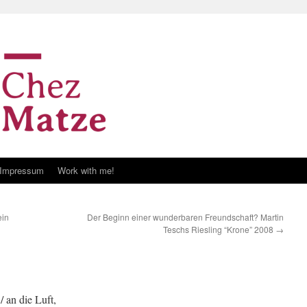
Impressum
Work with me!
ein
Der Beginn einer wunderbaren Freundschaft? Martin
Teschs Riesling “Krone” 2008
→
/ an die Luft,