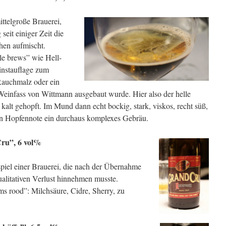
ittelgroße Brauerei,
seit einiger Zeit die
hen aufmischt.
ble brews” wie Hell-
instauflage zum
 Rauchmalz oder ein
Weinfass von Wittmann ausgebaut wurde. Hier also der helle
 kalt gehopft. Im Mund dann echt bockig, stark, viskos, recht süß,
hen Hopfennote ein durchaus komplexes Gebräu.
Cru”, 6 vol%
spiel einer Brauerei, die nach der Übernahme
ualitativen Verlust hinnehmen musste.
ams rood”: Milchsäure, Cidre, Sherry, zu