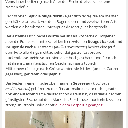
Venezianer besitzen je nach Alter der Fische drei verschiedene
Namen dafür.
Rechts oben liegt die
Muge dorin
(eigentlich doré), die am meisten
geschätzte Unterart. Aus dem Rogen dieser und zwei weiterer Arten
werden die berühmten Poutargues de Martigues hergestellt.
Der einzelne Fisch rechts würde bei uns als Rotbarbe durchgehen,
aber die Franzosen unterscheiden hier zwischen
Rouget barbet
und
Rouget de roche
. Letzterer (
Mullus surmuletus
) besitzt eine (auf
dem Foto allerdings nicht zu sehende) gestreifte vordere
Rückenflosse. Beide Sorten sind aber hochgeschätzt und für mich
mit ihrem charakteristischen Geschmack ganz typisch
Mittelmeerküche. Je nach Größe werden sie frittiert (und im Ganzen
gegessen), gebraten oder gegrillt.
Die beiden kleinen Fische oben namens
Sévereau
(
Trachurus
mediterraneus
) gehören zu den Bastardmakrelen. Ihr nicht gerade
nobler deutscher Name deutet schon darauf hin, dass dies einer der
günstigsten Fische auf dem Markt ist. Er schmeckt auch ein bisschen
streng. In Istanbul wird er oft
aus dem Bosporus geangelt
.