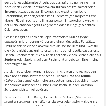
genau jenes achtarmige Ungeheuer, das außer seinen Armen nur
noch einen kleinen Kopf mit ovalem Turban besitzt. Kalmar oder
Encornet
(
Loligo vulgaris
; Encornet ist die gastronomische
Bezeichnung) kann dagegen einen tubenförmigen Körper mit zwei
kleinen Flügeln rechts und links aufweisen. Entsprechend wird er in
der Küche entweder gefüllt angeboten oder in Ringe geschnitten –
Calamares eben.
Schließlich gibt es noch den Sepia, französisch
Seiche
(
Sepia
officinalis
) mit runderem Körper und ohne flügelartige Fortsätze.
Dafür besitzt so ein Sepia vermutlich die meiste Tinte und – was für
die Küche nicht ganz uninteressant ist – auch eindeutig das zarteste
Fleisch. Besonders deutlich wird das bei den kleinen Seiches, auch als
Sépions
oder Supions auf dem Fischmarkt angeboten. Einer meiner
bevorzugten Käufe.
Auf dem Foto oben könnt ihr jedoch links unten und rechts oben
auch noch einmal Plattfische sehen. Hier als
Limande feuille
(
Citharus linguatula
) oder noire angeboten, handelt es sich um zwei
sehr ähnlich aussehende Fische. Gemeinsam ist ihnen, dass ihre
Schuppen sich schnell ablösen.
Ganz rechts auf dem Bild gibt es noch die Makrele (
Maquereau
;
Scomber scombrus
). Sie heißt korrekt zwar Atlantische Makrele, sie