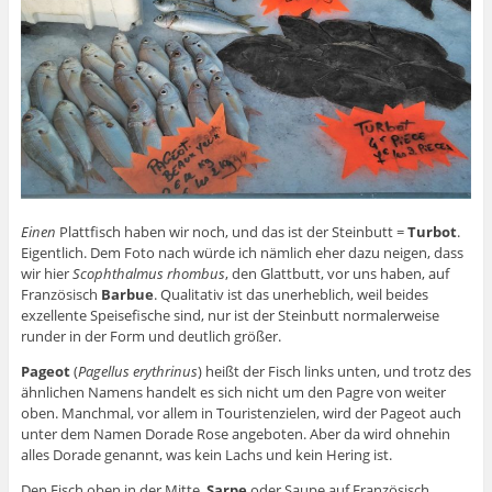
Einen
Plattfisch haben wir noch, und das ist der Steinbutt =
Turbot
.
Eigentlich. Dem Foto nach würde ich nämlich eher dazu neigen, dass
wir hier
Scophthalmus rhombus
, den Glattbutt, vor uns haben, auf
Französisch
Barbue
. Qualitativ ist das unerheblich, weil beides
exzellente Speisefische sind, nur ist der Steinbutt normalerweise
runder in der Form und deutlich größer.
Pageot
(
Pagellus erythrinus
) heißt der Fisch links unten, und trotz des
ähnlichen Namens handelt es sich nicht um den Pagre von weiter
oben. Manchmal, vor allem in Touristenzielen, wird der Pageot auch
unter dem Namen Dorade Rose angeboten. Aber da wird ohnehin
alles Dorade genannt, was kein Lachs und kein Hering ist.
Den Fisch oben in der Mitte,
Sarpe
oder Saupe auf Französisch