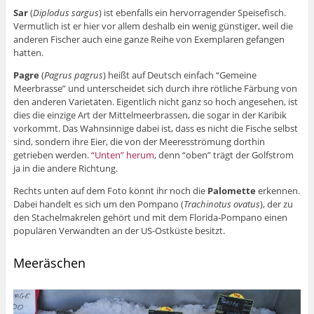
Sar
(
Diplodus sargus
) ist ebenfalls ein hervorragender Speisefisch.
Vermutlich ist er hier vor allem deshalb ein wenig günstiger, weil die
anderen Fischer auch eine ganze Reihe von Exemplaren gefangen
hatten.
Pagre
(
Pagrus pagrus
) heißt auf Deutsch einfach “Gemeine
Meerbrasse” und unterscheidet sich durch ihre rötliche Färbung von
den anderen Varietäten. Eigentlich nicht ganz so hoch angesehen, ist
dies die einzige Art der Mittelmeerbrassen, die sogar in der Karibik
vorkommt. Das Wahnsinnige dabei ist, dass es nicht die Fische selbst
sind, sondern ihre Eier, die von der Meeresströmung dorthin
getrieben werden.
“Unten” herum
, denn “oben” trägt der Golfstrom
ja in die andere Richtung.
Rechts unten auf dem Foto könnt ihr noch die
Palomette
erkennen.
Dabei handelt es sich um den Pompano (
Trachinotus ovatus
), der zu
den Stachelmakrelen gehört und mit dem Florida-Pompano einen
populären Verwandten an der US-Ostküste besitzt.
Meeräschen