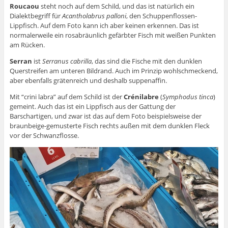
Roucaou
steht noch auf dem Schild, und das ist natürlich ein
Dialektbegriff für
Acantholabrus palloni
, den Schuppenflossen-
Lippfisch. Auf dem Foto kann ich aber keinen erkennen. Das ist
normalerweile ein rosabräunlich gefärbter Fisch mit weißen Punkten
am Rücken.
Serran
ist
Serranus cabrilla
, das sind die Fische mit den dunklen
Querstreifen am unteren Bildrand. Auch im Prinzip wohlschmeckend,
aber ebenfalls grätenreich und deshalb suppenaffin.
Mit “crini labra” auf dem Schild ist der
Crénilabre
(
Symphodus tinca
)
gemeint. Auch das ist ein Lippfisch aus der Gattung der
Barschartigen, und zwar ist das auf dem Foto beispielsweise der
braunbeige-gemusterte Fisch rechts außen mit dem dunklen Fleck
vor der Schwanzflosse.