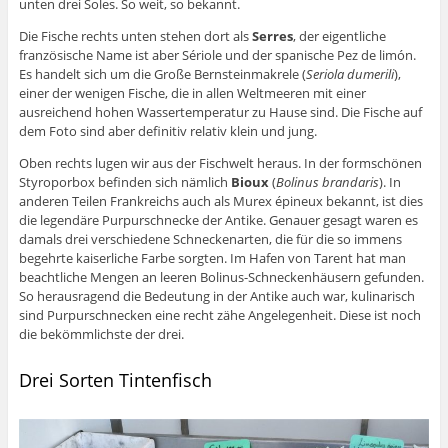
unten drei Soles. So weit, so bekannt.
Die Fische rechts unten stehen dort als
Serres
, der eigentliche
französische Name ist aber Sériole und der spanische Pez de limón.
Es handelt sich um die Große Bernsteinmakrele (
Seriola dumerili
),
einer der wenigen Fische, die in allen Weltmeeren mit einer
ausreichend hohen Wassertemperatur zu Hause sind. Die Fische auf
dem Foto sind aber definitiv relativ klein und jung.
Oben rechts lugen wir aus der Fischwelt heraus. In der formschönen
Styroporbox befinden sich nämlich
Bioux
(
Bolinus brandaris
). In
anderen Teilen Frankreichs auch als Murex épineux bekannt, ist dies
die legendäre Purpurschnecke der Antike. Genauer gesagt waren es
damals drei verschiedene Schneckenarten, die für die so immens
begehrte kaiserliche Farbe sorgten. Im Hafen von Tarent hat man
beachtliche Mengen an leeren Bolinus-Schneckenhäusern gefunden.
So herausragend die Bedeutung in der Antike auch war, kulinarisch
sind Purpurschnecken eine recht zähe Angelegenheit. Diese ist noch
die bekömmlichste der drei.
Drei Sorten Tintenfisch