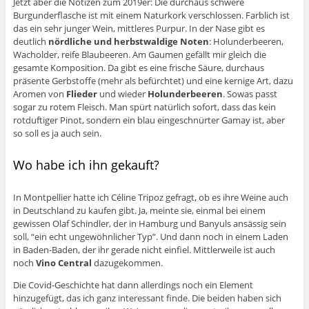
Jetzt aber die Notizen zum 2019er: Die durchaus schwere
Burgunderflasche ist mit einem Naturkork verschlossen. Farblich ist
das ein sehr junger Wein, mittleres Purpur. In der Nase gibt es
deutlich
nördliche und herbstwaldige Noten
: Holunderbeeren,
Wacholder, reife Blaubeeren. Am Gaumen gefällt mir gleich die
gesamte Komposition. Da gibt es eine frische Säure, durchaus
präsente Gerbstoffe (mehr als befürchtet) und eine kernige Art, dazu
Aromen von
Flieder
und wieder
Holunderbeeren
. Sowas passt
sogar zu rotem Fleisch. Man spürt natürlich sofort, dass das kein
rotduftiger Pinot, sondern ein blau eingeschnürter Gamay ist, aber
so soll es ja auch sein.
Wo habe ich ihn gekauft?
In Montpellier hatte ich Céline Tripoz gefragt, ob es ihre Weine auch
in Deutschland zu kaufen gibt. Ja, meinte sie, einmal bei einem
gewissen Olaf Schindler, der in Hamburg und Banyuls ansässig sein
soll, “ein echt ungewöhnlicher Typ”. Und dann noch in einem Laden
in Baden-Baden, der ihr gerade nicht einfiel. Mittlerweile ist auch
noch
Vino Central
dazugekommen.
Die Covid-Geschichte hat dann allerdings noch ein Element
hinzugefügt, das ich ganz interessant finde. Die beiden haben sich