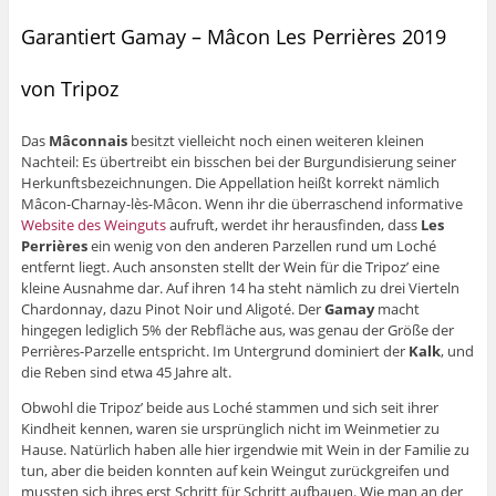
Garantiert Gamay – Mâcon Les Perrières 2019
von Tripoz
Das
Mâconnais
besitzt vielleicht noch einen weiteren kleinen
Nachteil: Es übertreibt ein bisschen bei der Burgundisierung seiner
Herkunftsbezeichnungen. Die Appellation heißt korrekt nämlich
Mâcon-Charnay-lès-Mâcon. Wenn ihr die überraschend informative
Website des Weinguts
aufruft, werdet ihr herausfinden, dass
Les
Perrières
ein wenig von den anderen Parzellen rund um Loché
entfernt liegt. Auch ansonsten stellt der Wein für die Tripoz’ eine
kleine Ausnahme dar. Auf ihren 14 ha steht nämlich zu drei Vierteln
Chardonnay, dazu Pinot Noir und Aligoté. Der
Gamay
macht
hingegen lediglich 5% der Rebfläche aus, was genau der Größe der
Perrières-Parzelle entspricht. Im Untergrund dominiert der
Kalk
, und
die Reben sind etwa 45 Jahre alt.
Obwohl die Tripoz’ beide aus Loché stammen und sich seit ihrer
Kindheit kennen, waren sie ursprünglich nicht im Weinmetier zu
Hause. Natürlich haben alle hier irgendwie mit Wein in der Familie zu
tun, aber die beiden konnten auf kein Weingut zurückgreifen und
mussten sich ihres erst Schritt für Schritt aufbauen. Wie man an der