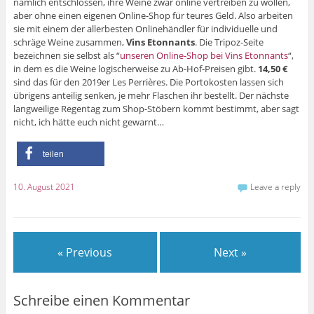
nämlich entschlossen, ihre Weine zwar online vertreiben zu wollen,
aber ohne einen eigenen Online-Shop für teures Geld. Also arbeiten
sie mit einem der allerbesten Onlinehändler für individuelle und
schräge Weine zusammen,
Vins Etonnants
. Die Tripoz-Seite
bezeichnen sie selbst als “
unseren Online-Shop bei Vins Etonnants
“,
in dem es die Weine logischerweise zu Ab-Hof-Preisen gibt.
14,50 €
sind das für den 2019er Les Perrières. Die Portokosten lassen sich
übrigens anteilig senken, je mehr Flaschen ihr bestellt. Der nächste
langweilige Regentag zum Shop-Stöbern kommt bestimmt, aber sagt
nicht, ich hätte euch nicht gewarnt…
teilen
10. August 2021
Leave a reply
« Previous
Next »
Schreibe einen Kommentar