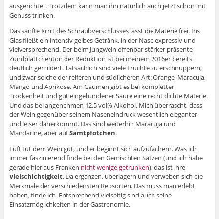
ausgerichtet. Trotzdem kann man ihn natürlich auch jetzt schon mit
Genuss trinken.
Das sanfte Krrrt des Schraubverschlusses lässt die Materie frei. Ins
Glas fließt ein intensiv gelbes Getränk, in der Nase expressiv und
vielversprechend. Der beim Jungwein offenbar stärker präsente
Zündplättchenton der Reduktion ist bei meinem 2016er bereits
deutlich gemildert. Tatsächlich sind viele Früchte zu erschnuppern,
und zwar solche der reiferen und südlicheren Art: Orange, Maracuja,
Mango und Aprikose. Am Gaumen gibt es bei kompletter
Trockenheit und gut eingebundener Säure eine recht dichte Materie.
Und das bei angenehmen 12,5 vol% Alkohol. Mich überrascht, dass
der Wein gegenüber seinem Naseneindruck wesentlich eleganter
und leiser daherkommt. Das sind weiterhin Maracuja und
Mandarine, aber auf
Samtpfötchen
.
Luft tut dem Wein gut, und er beginnt sich aufzufächern. Was ich
immer faszinierend finde bei den Gemischten Sätzen (und ich habe
gerade hier aus Franken
nicht wenige getrunken
), das ist ihre
Vielschichtigkeit
. Da ergänzen, überlagern und verweben sich die
Merkmale der verschiedensten Rebsorten. Das muss man erlebt
haben, finde ich. Entsprechend vielseitig sind auch seine
Einsatzmöglichkeiten in der Gastronomie.