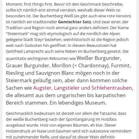
Moment, first things first. Bevor ich den Geschmack beschreibe,
sollte ich nämlich erst einmal verraten, weshalb dieser Wein so
besonders ist. Der Buchertberg Weiß (es gibt auch eine rote Version)
ist nämlich ein traditioneller
Gemischter Satz
. Und zwar einer, der
Tradition und Region noch einmal ganz anders definiert. Der Name
“Steiermark” mag sich etymologisch auf die nördlich der Alpen
gelegene Stadt Steyr beziehen, weinhistorisch ist die Region jedoch
weit nach Südosten hin geöffnet. In diesem Bewusstsein hat
Gottfried Lamprecht auch seine Reben im Buchertberg gesetzt. Die
Weißer Burgunder,
quantitativ wichtigsten Rebsorten wie
Grauer Burgunder, Morillon (= Chardonnay), Furmint,
Riesling und Sauvignon Blanc mögen noch in der
Steiermark geläufig sein, aber dann kommen solche
Sachen wie
Augster, Langstieler und Schlehentrauben
,
die allesamt aus dem ungarischen bis karpatischen
Bereich stammen. Ein lebendiges Museum.
Geschmacklich bedeutsam ist derzeit vor allem die Tatsache, dass
der weiße Buchertberg nach der Spontangärung im Holzfass
ausgebaut wurde. Holz von eigenen Bäumen, eh klar. Dieser
Holzeindruck an Nase und Gaumen wird sich sukzessive vermindern
mit zunehmender Reife, und darauf ist dieser Wein definitiv