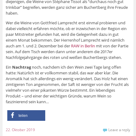
diejenigen, die Weine von Stéphane Tissot als “durchaus noch gut
trinkbar” begreifen, werden ganz sicher am Buchertberg ihre Freude
haben.
Wer die Weine von Gottfried Lamprecht erst einmal probieren und
dabei vielleicht erfahren möchte, ob er inzwischen in der Region ein
paar Mitstreiter gefunden hat, wird die Gelegenheit dazu in gut
einem Monat bekommen. Der Herrenhof Lamprecht wird nämlich
auch am 1. und 2. Dezember bei der
RAW in Berlin
mit von der Partie
sein. Auf dem Tisch werden dann unter anderem die 2017er
Nachfolgejahrgänge des roten und weißen Buchertbergs stehen.
Ein
Nachtrag
noch, nachdem ich den Wein zwei Tage lang offen
hatte: Natürlich ist er vollkommen stabil, das war aber klar. Die
Aromatik hat sich allerdings ein wenig verändert. Das Holz hat einen
zimtigeren Ton angenommen, der Saft ist weniger von der Frucht als
vielmehr von einer pikanten Würze bestimmt. Ein lebendiges
Produkt – und einer der wichtigen Gründe, warum Wein so
faszinierend sein kann…
teilen
22. Oktober 2019
Leave a reply