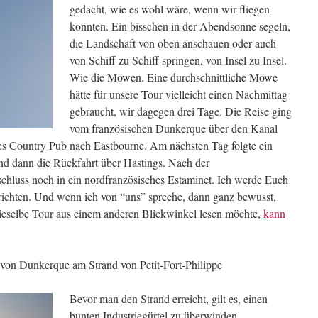
gedacht, wie es wohl wäre, wenn wir fliegen
könnten. Ein bisschen in der Abendsonne segeln,
die Landschaft von oben anschauen oder auch
von Schiff zu Schiff springen, von Insel zu Insel.
Wie die Möwen. Eine durchschnittliche Möwe
hätte für unsere Tour vielleicht einen Nachmittag
gebraucht, wir dagegen drei Tage. Die Reise ging
vom französischen Dunkerque über den Kanal
hes Country Pub nach Eastbourne. Am nächsten Tag folgte ein
nd dann die Rückfahrt über Hastings. Nach der
hluss noch in ein nordfranzösisches Estaminet. Ich werde Euch
richten. Und wenn ich von “uns” spreche, dann ganz bewusst,
dieselbe Tour aus einem anderen Blickwinkel lesen möchte,
kann
von Dunkerque am Strand von Petit-Fort-Philippe
Bevor man den Strand erreicht, gilt es, einen
bunten Industriegürtel zu überwinden.