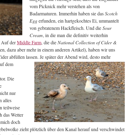
vom Picknick mehr verstehen als von
Badarmaturen. Immerhin haben sie das
Scotch
Egg
erfunden, ein hartgekochtes Ei, ummantelt
von gebratenem Hackfleisch. Und die
Sour
Cream
, in die man die definitiv weiterhin
. Auf der
Middle Farm
, die die
National Collection of Cider &
en, dazu aber mehr in einem anderen Artikel), haben wir uns
ider abfüllen lassen.
Je später der Abend wird, desto mehr
auf dem
or. Die
e
nicht nur
 alles
n teilweise
ch das Wetter
 mich doch
belwolke zieht plötzlich über den Kanal herauf und verschwindet