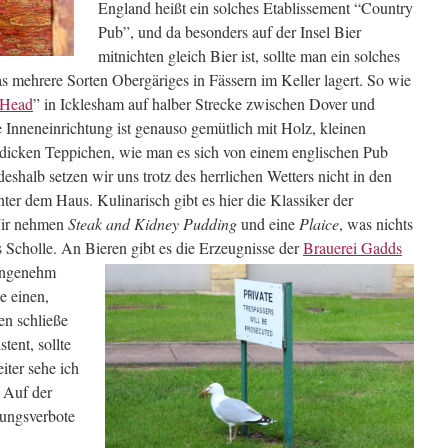
England heißt ein solches Etablissement “Country
Pub”, und da besonders auf der Insel Bier
mitnichten gleich Bier ist, sollte man ein solches
as mehrere Sorten
Obergäriges in Fässern im Keller lagert. So wie
 Head
” in Icklesham auf halber Strecke zwischen Dover und
 Inneneinrichtung ist genauso gemütlich mit Holz, kleinen
dicken Teppichen, wie man es sich von einem englischen Pub
deshalb setzen wir uns trotz des herrlichen Wetters nicht in den
nter dem Haus. Kulinarisch gibt es hier die Klassiker der
ir nehmen
Steak an
d Kidney Pudding
und eine
Plaice
, was nichts
ls Scholle. An Bieren gibt es die Erzeugnisse der
Brauerei Gadds
 angenehm
e einen,
en schließe
tent, sollte
iter sehe ich
. Auf der
tungsverbote