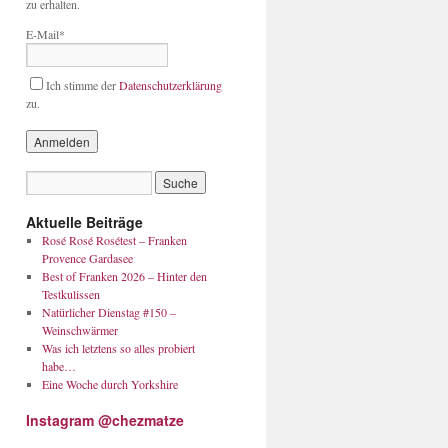
zu erhalten.
E-Mail*
Ich stimme der
Datenschutzerklärung
zu.
Aktuelle Beiträge
Rosé Rosé Rosétest – Franken
Provence Gardasee
Best of Franken 2026 – Hinter den
Testkulissen
Natürlicher Dienstag #150 –
Weinschwärmer
Was ich letztens so alles probiert
habe…
Eine Woche durch Yorkshire
Instagram @chezmatze