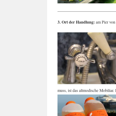
____________________________
3. Ort der Handlung:
am Pier von
muss, ist das altmodische Mobiliar