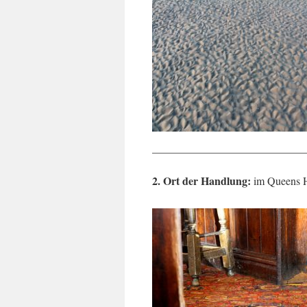
____________________________
2. Ort der Handlung:
im Queens H