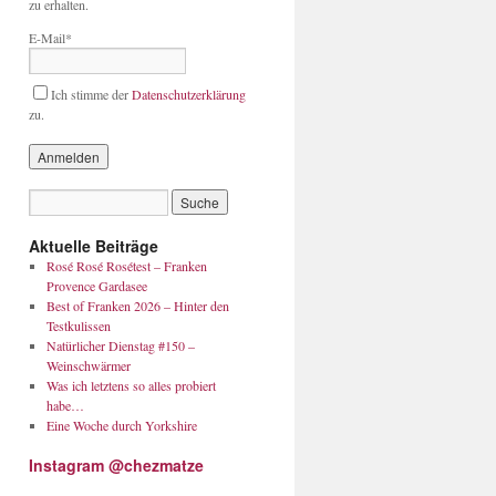
zu erhalten.
E-Mail*
Ich stimme der
Datenschutzerklärung
zu.
Aktuelle Beiträge
Rosé Rosé Rosétest – Franken
Provence Gardasee
Best of Franken 2026 – Hinter den
Testkulissen
Natürlicher Dienstag #150 –
Weinschwärmer
Was ich letztens so alles probiert
habe…
Eine Woche durch Yorkshire
Instagram @chezmatze