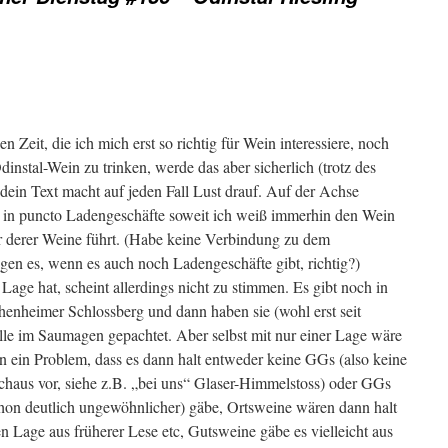
en Zeit, die ich mich erst so richtig für Wein interessiere, noch
instal-Wein zu trinken, werde das aber sicherlich (trotz des
dein Text macht auf jeden Fall Lust drauf. Auf der Achse
 in puncto Ladengeschäfte soweit ich weiß immerhin den Wein
ar derer Weine führt. (Habe keine Verbindung zu dem
en es, wenn es auch noch Ladengeschäfte gibt, richtig?)
Lage hat, scheint allerdings nicht zu stimmen. Es gibt noch in
nheimer Schlossberg und dann haben sie (wohl erst seit
elle im Saumagen gepachtet. Aber selbst mit nur einer Lage wäre
rn ein Problem, dass es dann halt entweder keine GGs (also keine
haus vor, siehe z.B. „bei uns“ Glaser-Himmelstoss) oder GGs
chon deutlich ungewöhnlicher) gäbe, Ortsweine wären dann halt
n Lage aus früherer Lese etc, Gutsweine gäbe es vielleicht aus