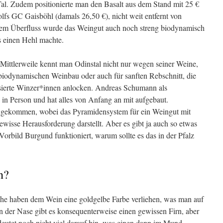
Tal. Zudem positionierte man den Basalt aus dem Stand mit 25 €
lfs GC Gaisböhl (damals 26,50 €), nicht weit entfernt von
llem Überfluss wurde das Weingut auch noch streng biodynamisch
s einen Hehl machte.
n. Mittlerweile kennt man Odinstal nicht nur wegen seiner Weine,
biodynamischen Weinbau oder auch für sanften Rebschnitt, die
ssierte Winzer*innen anlocken. Andreas Schumann als
z in Person und hat alles von Anfang an mit aufgebaut.
angekommen, wobei das Pyramidensystem für ein Weingut mit
gewisse Herausforderung darstellt. Aber es gibt ja auch so etwas
orbild Burgund funktioniert, warum sollte es das in der Pfalz
n?
sche haben dem Wein eine goldgelbe Farbe verliehen, was man auf
 der Nase gibt es konsequenterweise einen gewissen Firn, aber
eutet noch nicht viel darauf hin, was einen dann im Mund