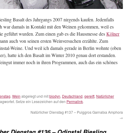
esling Basalt des Jahrgangs 2007 nirgends kaufen. Jedenfalls
Ich war damals in Kontakt mit den Weinen gekommen, weil es
 sie geführt wurden. Zum einen gab es die Hausmesse des
Kölner
mann auch von seinen ersten Weinversuchen erzählte. Zum
nstal-Weine. Und weil ich damals gerade in Berlin wohnte (oben
r), hatte ich den Basalt im Winter 2010 genau dort erstanden.
eingut immer noch in ihren Programmen, auch das ein schönes
ienstag
,
Wein
abgelegt und mit
biodyn
,
Deutschland
,
gereift
,
Natürlicher
agwortet. Setze ein Lesezeichen auf den
Permalink
.
Natürlicher Dienstag #137 – Puiggros Garnatxa Amphora
→
cher Dienstag #136 – Odinstal Riesling