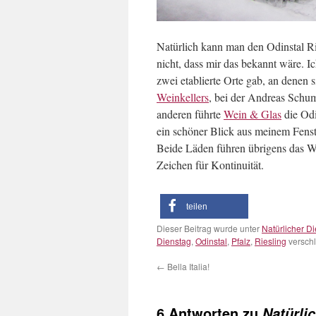
Natürlich kann man den Odinstal Ri
nicht, dass mir das bekannt wäre. 
zwei etablierte Orte gab, an denen
Weinkellers
, bei der Andreas Schu
anderen führte
Wein & Glas
die Odi
ein schöner Blick aus meinem Fenste
Beide Läden führen übrigens das W
Zeichen für Kontinuität.
teilen
Dieser Beitrag wurde unter
Natürlicher D
Dienstag
,
Odinstal
,
Pfalz
,
Riesling
verschl
←
Bella Italia!
6 Antworten zu
Natürli