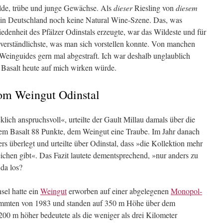
wilde, trübe und junge Gewächse. Als
dieser
Riesling von
diesem
s in Deutschland noch keine Natural Wine-Szene. Das, was
enheit des Pfälzer Odinstals erzeugte, war das Wildeste und für
nverständlichste, was man sich vorstellen konnte. Von manchen
Weinguides gern mal abgestraft. Ich war deshalb unglaublich
g Basalt heute auf mich wirken würde.
vom Weingut Odinstal
ich anspruchsvoll«, urteilte der Gault Millau damals über die
dem Basalt 88 Punkte, dem Weingut eine Traube. Im Jahr danach
ers überlegt und urteilte über Odinstal, dass »die Kollektion mehr
ichen gibt«. Das Fazit lautete dementsprechend, »nur anders zu
 da los?
el hatte ein
Weingut
erworben auf einer abgelegenen
Monopol-
tammten von 1983 und standen auf 350 m Höhe über dem
200 m höher bedeutete als die weniger als drei Kilometer