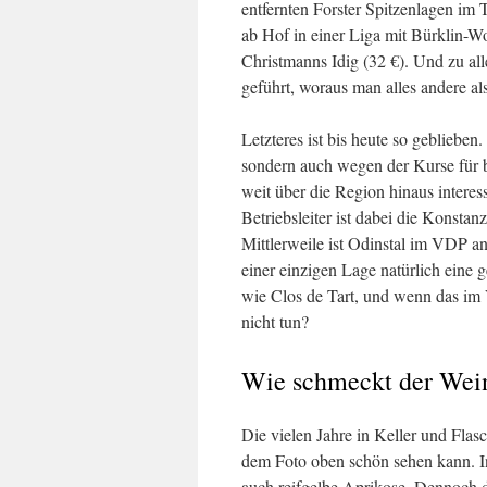
entfernten Forster Spitzenlagen im 
ab Hof in einer Liga mit Bürklin-Wo
Christmanns Idig (32 €). Und zu a
geführt, woraus man alles andere al
Letzteres ist bis heute so gebliebe
sondern auch wegen der Kurse für 
weit über die Region hinaus intere
Betriebsleiter ist dabei die Konstan
Mittlerweile ist Odinstal im VDP 
einer einzigen Lage natürlich eine 
wie Clos de Tart, und wenn das im V
nicht tun?
Wie schmeckt der Wei
Die vielen Jahre in Keller und Fla
dem Foto oben schön sehen kann. In
auch reifgelbe Aprikose. Dennoch d