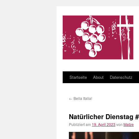
Startseite
About
Datenschutz
Zum Inhalt springen
←
Bella Italia!
Natürlicher Dienstag #
Publiziert am
19. April 2023
von
Matze