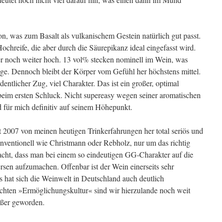
n, was zum Basalt als vulkanischem Gestein natürlich gut passt.
ochreife, die aber durch die Säurepikanz ideal eingefasst wird.
er noch weiter hoch. 13 vol% stecken nominell im Wein, was
linge. Dennoch bleibt der Körper vom Gefühl her höchstens mittel.
ntlicher Zug, viel Charakter. Das ist ein großer, optimal
beim ersten Schluck. Nicht supereasy wegen seiner aromatischen
nd für mich definitiv auf seinem Höhepunkt.
 2007 von meinen heutigen Trinkerfahrungen her total seriös und
onventionell wie Christmann oder Rebholz, nur um das richtig
acht, dass man bei einem so eindeutigen GG-Charakter auf die
sen aufzumachen. Offenbar ist der Wein einerseits sehr
s hat sich die Weinwelt in Deutschland auch deutlich
echten »Ermöglichungskultur« sind wir hierzulande noch weit
rößer geworden.